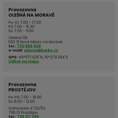
Provozovna
OLEŠNÁ NA MORAVĚ
Po-čt 7.00 - 17.00
Pá 7.00 - 15.30
So 7.00 - 11.00
Olešná 125
592 31 Nové Město na Moravě
tel.:
730 899 409
e-mail:
olesna@barko.cz
GPS:
49°11'17.625"N, 16°21'31.394"E
Odkaz na mapu
Provozovna
PROSTĚJOV
Po-Pá 7.00 - 16.00
So 8.00 - 12.00
Vrahovická 4720/52
796 01 Prostějov
tel.:
739 317 289