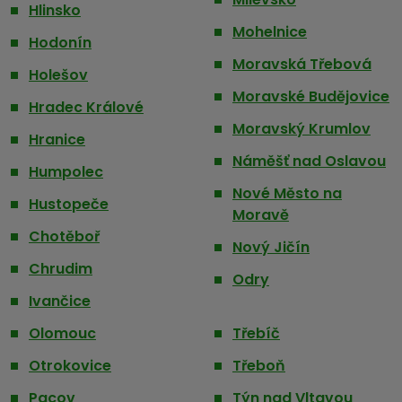
Hlinsko
Mohelnice
Hodonín
Moravská Třebová
Holešov
Moravské Budějovice
Hradec Králové
Moravský Krumlov
Hranice
Náměšť nad Oslavou
Humpolec
Nové Město na
Hustopeče
Moravě
Chotěboř
Nový Jičín
Chrudim
Odry
Ivančice
Olomouc
Třebíč
Otrokovice
Třeboň
Pacov
Týn nad Vltavou