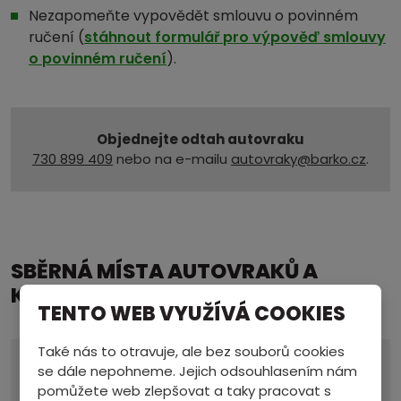
Nezapomeňte vypovědět smlouvu o povinném
ručení (
stáhnout formulář pro výpověď smlouvy
o povinném ručení
).
Objednejte odtah autovraku
730 899 409
nebo na e-mailu
autovraky@barko.cz
.
SBĚRNÁ MÍSTA AUTOVRAKŮ A
KONTAKTY
TENTO WEB VYUŽÍVÁ COOKIES
Také nás to otravuje, ale bez souborů cookies
Provozovna a sídlo
se dále nepohneme. Jejich odsouhlasením nám
ZASTÁVKA
pomůžete web zlepšovat a taky pracovat s