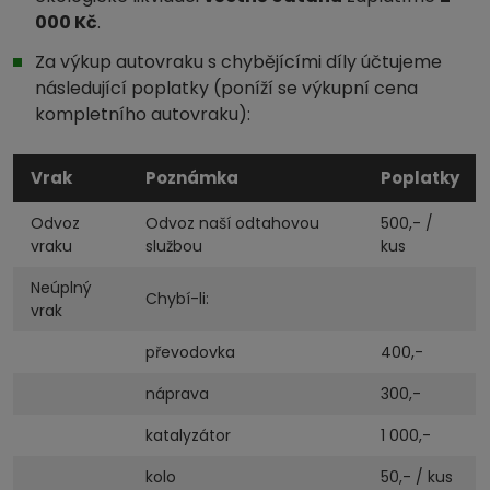
000 Kč
.
Za výkup autovraku s chybějícími díly účtujeme
následující poplatky (poníží se výkupní cena
kompletního autovraku):
Vrak
Poznámka
Poplatky
Odvoz
Odvoz naší odtahovou
500,- /
vraku
službou
kus
Neúplný
Chybí-li:
vrak
převodovka
400,-
náprava
300,-
katalyzátor
1 000,-
kolo
50,- / kus