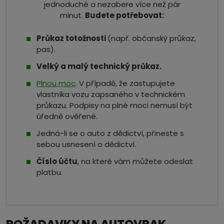
jednoduché a nezabere více než pár
minut.
Budete potřebovat:
Průkaz totožnosti
(např. občanský průkaz,
pas).
Velký a malý technický průkaz.
Plnou moc
. V případě, že zastupujete
vlastníka vozu zapsaného v technickém
průkazu. Podpisy na plné moci nemusí být
úředně ověřené.
Jedná-li se o auto z dědictví, přineste s
sebou usnesení o dědictví.
Číslo účtu
, na které vám můžete odeslat
platbu.
POŽADAVKY NA AUTOVRAK