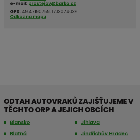
e-mail:
prostejov@barko.cz
GPS:
49.4719075N, 17.1307403E
Odkaz na mapu
ODTAH AUTOVRAKŮ ZAJIŠŤUJEME V
TĚCHTO ORP A JEJICH OBCÍCH
Blansko
Jihlava
Blatná
Jindřichův Hradec