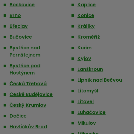
Boskovice
Kaplice
Brno
Konice
Břeclav
Králíky
Bučovice
Kroměříž
Bystřice nad
Kuřim
Pernštejnem
Kyjov
Bystřice pod
Lanškroun
Hostýnem
Lipník nad Bečvou
Česká Třebová
Litomyšl
České Budějovice
Litovel
Český Krumlov
Luhačovice
Dačice
Mikulov
Havlíčkův Brod
Milevsko