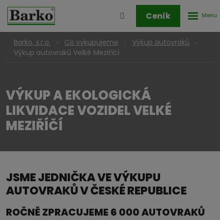
Rozbale
Přihlášení
Ceník
menu
do
klienstké
Barko, s.r.o.
Co vykupujeme
Výkup autovraků
zóny
Výkup autovraků Velké Meziříčí
VÝKUP A EKOLOGICKÁ
LIKVIDACE VOZIDEL VELKÉ
MEZIŘÍČÍ
JSME JEDNIČKA VE VÝKUPU
AUTOVRAKŮ V ČESKÉ REPUBLICE
ROČNĚ ZPRACUJEME 6 000 AUTOVRAKŮ