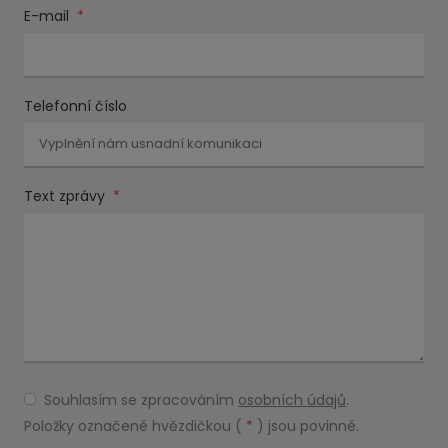
E-mail
*
Telefonní číslo
Text zprávy
*
Souhlasím se zpracováním
osobních údajů
.
Souhlasím
se
Položky označené hvězdičkou (
*
) jsou povinné.
zpracováním