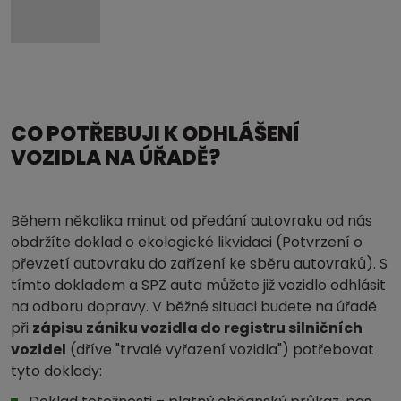
CO POTŘEBUJI K ODHLÁŠENÍ
VOZIDLA NA ÚŘADĚ?
Během několika minut od předání autovraku od nás
obdržíte doklad o ekologické likvidaci (Potvrzení o
převzetí autovraku do zařízení ke sběru autovraků). S
tímto dokladem a SPZ auta můžete již vozidlo odhlásit
na odboru dopravy. V běžné situaci budete na úřadě
při
zápisu zániku vozidla do registru silničních
vozidel
(dříve "trvalé vyřazení vozidla") potřebovat
tyto doklady: