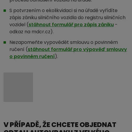
S potvrzením o ekolikvidaci si na úřadě vyřídíte
zápis zániku silničního vozidla do registru silničních
vozidel (
stáhnout formulář pro zápis zániku
-
odkaz na mdcr.cz).
Nezapomeňte vypovědět smlouvu o povinném
ručení (
stáhnout formulář pro výpověď smlouvy
o povinném ručení
).
V PŘÍPADĚ, ŽE CHCETE OBJEDNAT