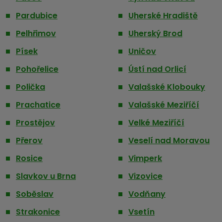
Pardubice
Uherské Hradiště
Pelhřimov
Uherský Brod
Písek
Uničov
Pohořelice
Ústí nad Orlicí
Polička
Valašské Klobouky
Prachatice
Valašské Meziříčí
Prostějov
Velké Meziříčí
Přerov
Veselí nad Moravou
Rosice
Vimperk
Slavkov u Brna
Vizovice
Soběslav
Vodňany
Strakonice
Vsetín