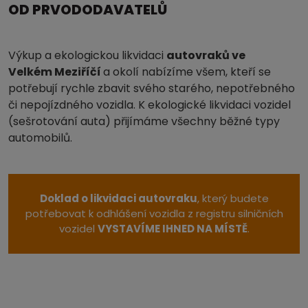
OD PRVODODAVATELŮ
Výkup a ekologickou likvidaci
autovraků ve
Velkém Meziříčí
a okolí nabízíme všem, kteří se
potřebují rychle zbavit svého starého, nepotřebného
či nepojízdného vozidla. K ekologické likvidaci vozidel
(sešrotování auta) přijímáme všechny běžné typy
automobilů.
Doklad o likvidaci autovraku
, který budete
potřebovat k odhlášení vozidla z registru silničních
vozidel
VYSTAVÍME IHNED NA MÍSTĚ
.