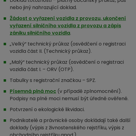
Doklad totožnosti – platný občanský průkaz, pas
nebo jiný nahrazující doklad.
Žádost o vyřazení vozidla z provozu, ukončení
vyřazení silničního vozidla z provozu a zápis
zániku silničního vozidla
.
„Velký“ technický průkaz (osvědčení o registraci
vozidla část II. (Technický průkaz).
„Malý“ technický průkaz (osvědčení o registraci
vozidla část I. – ORV (OTP).
Tabulky s registrační značkou – SPZ.
Písemná plná moc
(v případě zplnomocnění).
Podpisy na plné moci nemusí být úředně ověřené.
Potvrzení o ekologické likvidaci.
Podnikatelé a právnické osoby dokládají také další
doklady (výpis z živnostenského rejstříku, výpis z
obchodního rejstříku apod.).