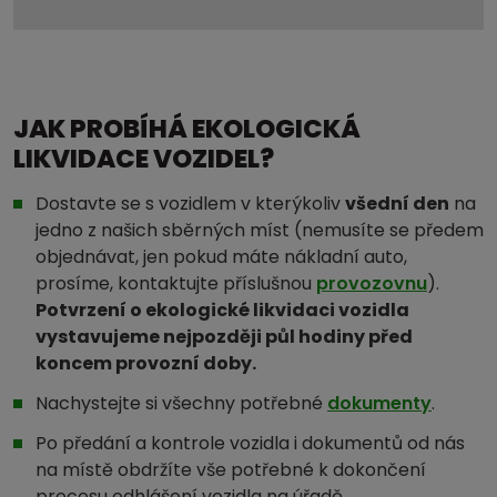
JAK PROBÍHÁ EKOLOGICKÁ
LIKVIDACE VOZIDEL?
Dostavte se s vozidlem v kterýkoliv
všední den
na
jedno z našich sběrných míst (nemusíte se předem
objednávat, jen pokud máte nákladní auto,
prosíme, kontaktujte příslušnou
provozovnu
).
Potvrzení o ekologické likvidaci vozidla
vystavujeme nejpozději půl hodiny před
koncem provozní doby.
Nachystejte si všechny potřebné
dokumenty
.
Po předání a kontrole vozidla i dokumentů od nás
na místě obdržíte vše potřebné k dokončení
procesu odhlášení vozidla na úřadě.