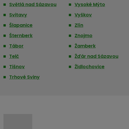
Světlá nad Sázavou
Vysoké Mýto
Svitavy
Vyškov
Šlapanice
Zlín
Šternberk
Znojmo
Tábor
Žamberk
Telč
Žďár nad Sázavou
Tišnov
Židlochovice
Trhové Sviny