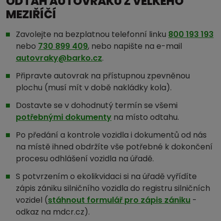
ODTAH AUTOVRAKU Z VELKÉHO
MEZIŘÍČÍ
Zavolejte na bezplatnou telefonní linku
800 193 193
nebo
730 899 409
, nebo napište na e-mail
autovraky@barko.cz
.
Připravte autovrak na přístupnou zpevněnou
plochu (musí mít v době nakládky kola).
Dostavte se v dohodnutý termín se všemi
potřebnými dokumenty
na místo odtahu.
Po předání a kontrole vozidla i dokumentů od nás
na místě ihned obdržíte vše potřebné k dokončení
procesu odhlášení vozidla na úřadě.
S potvrzením o ekolikvidaci si na úřadě vyřídíte
zápis zániku silničního vozidla do registru silničních
vozidel (
stáhnout formulář pro zápis zániku
-
odkaz na mdcr.cz).