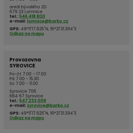
areál bývalého ZD
679 23 Lomnice
tel.:
546 418 800
e-mail:
lomnice@barko.cz
GPS:
49°11'17.625"N, 16°21'31.394"E
Odkaz na mapu
Provozovna
SYROVICE
Po-čt 7.00 - 17.00
Pá 7.00 - 15.30
So 7.00 - 11.00
Syrovice 706
664 67 Syrovice
tel.:
547 233 009
e-mail:
syrovice@barko.cz
GPS:
49°11'17.625"N, 16°21'31.394"E
Odkaz na mapu