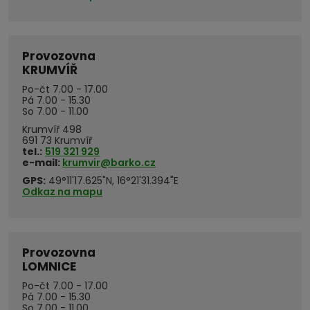
Provozovna
KRUMVÍŘ
Po-čt 7.00 - 17.00
Pá 7.00 - 15.30
So 7.00 - 11.00
Krumvíř 498
691 73 Krumvíř
tel.:
519 321 929
e-mail:
krumvir@barko.cz
GPS:
49°11'17.625"N, 16°21'31.394"E
Odkaz na mapu
Provozovna
LOMNICE
Po-čt 7.00 - 17.00
Pá 7.00 - 15.30
So 7.00 - 11.00