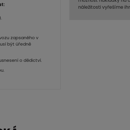
možnost nakládky na o
t:
náležitosti vyřešíme ih
.
a vozu zapsaného v
usí být úředně
usnesení o dědictví.
u.