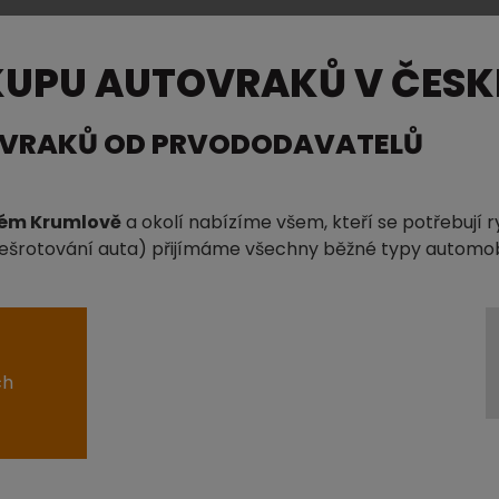
KUPU AUTOVRAKŮ V ČESKÉ
OVRAKŮ OD PRVODODAVATELŮ
kém Krumlově
a okolí nabízíme všem, kteří se potřebují 
 (sešrotování auta) přijímáme všechny běžné typy automob
ch