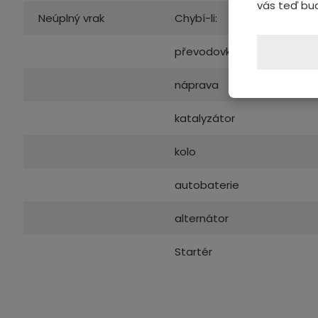
vás teď bu
Neúplný vrak
Chybí-li:
převodovka
náprava
katalyzátor
kolo
autobaterie
alternátor
Startér