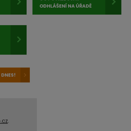
ODHLÁŠENÍ NA ÚŘADĚ
 DNES!
.cz
.