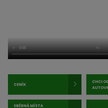
CHCI O
CENÍK
AUTOV
SBĚRNÁ MÍSTA