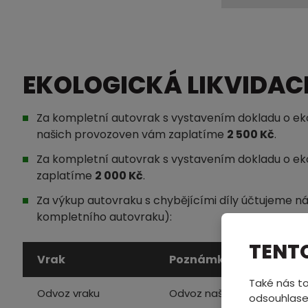
EKOLOGICKÁ LIKVIDAC
Za kompletní autovrak s vystavením dokladu o ekol
našich provozoven vám zaplatíme
2 500 Kč
.
Za kompletní autovrak s vystavením dokladu o eko
zaplatíme
2 000 Kč
.
Za výkup autovraku s chybějícími díly účtujeme ná
kompletního autovraku):
TENT
Vrak
Poznámka
Také nás to
Odvoz vraku
Odvoz naší odtahovou slu
odsouhlase