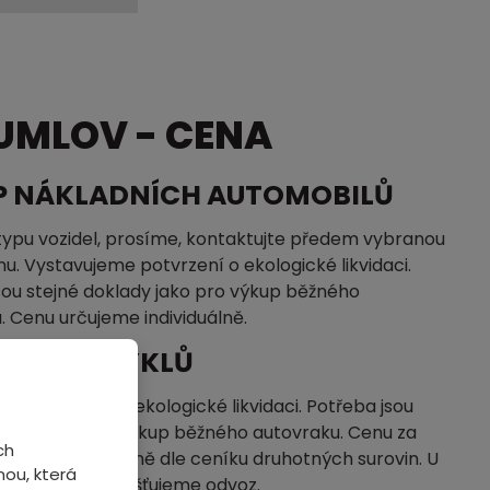
UMLOV - CENA
P NÁKLADNÍCH AUTOMOBILŮ
typu vozidel, prosíme, kontaktujte předem vybranou
u. Vystavujeme potvrzení o ekologické likvidaci.
sou stejné doklady jako pro výkup běžného
. Cenu určujeme individuálně.
P MOTOCYKLŮ
me potvrzení o ekologické likvidaci. Potřeba jsou
klady jako pro výkup běžného autovraku. Cenu za
ch
ujeme individuálně dle ceníku druhotných surovin. U
ou, která
pu vozidel nezajišťujeme odvoz.