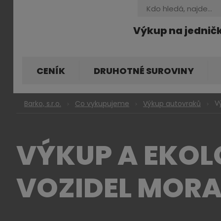
Vyhledávání
Výkup na jednič
CENÍK
DRUHOTNÉ SUROVINY
V
Barko, s.r.o.
Co vykupujeme
Výkup autovraků
VÝKUP A EKOL
VOZIDEL MOR