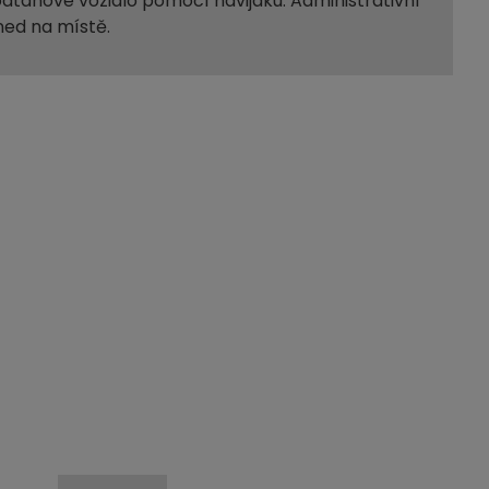
dtahové vozidlo pomocí navijáku. Administrativní
ned na místě.