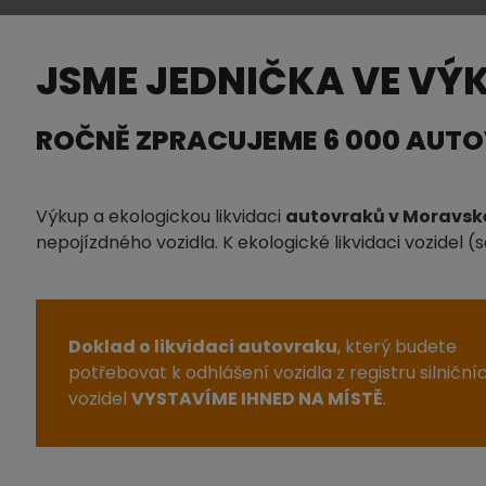
JSME JEDNIČKA VE VÝ
ROČNĚ ZPRACUJEME 6 000 AUT
Výkup a ekologickou likvidaci
autovraků v Moravs
nepojízdného vozidla. K ekologické likvidaci vozidel
Doklad o likvidaci autovraku
, který budete
potřebovat k odhlášení vozidla z registru silniční
vozidel
VYSTAVÍME IHNED NA MÍSTĚ
.