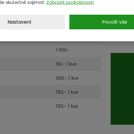
de skutečně zajímat.
Zobrazit podrobnosti
VÝKUP
Nastavení
Povolit vše
400,-
Cenu za v
ceníku dr
300,-
odvoz.
1 000,-
50,- / kus
200,- / kus
150,- / kus
150,- / kus