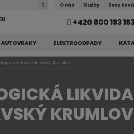
Hledat
O nás
Služby
Svoz kov
ku
+420 800 193 19
AUTOVRAKY
ELEKTROODPADY
KAT
ýkup autovraků Moravský Krumlov
OGICKÁ LIKVID
AVSKÝ KRUMLOV