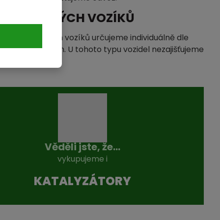
 PŘÍVĚSNÝCH VOZÍKŮ
ýkup přívěsných vozíků určujeme individuálně dle
uhotných surovin. U tohoto typu vozidel nezajišťujeme
Věděli jste, že...
vykupujeme i
KATALYZÁTO­RY