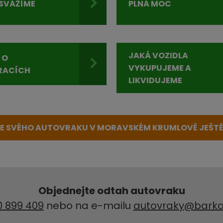
SVÁŽÍME
PLNÁ MOC
JAKÁ VOZIDLA
 O
VYKUPUJEME A
RACÍCH
LIKVIDUJEME
SE SVÉHO AUTOVRAKU V MORAVSKÉM KRUMLOVĚ JEŠTĚ
Objednejte odtah autovraku
0 899 409
nebo na e-mailu
autovraky@barko