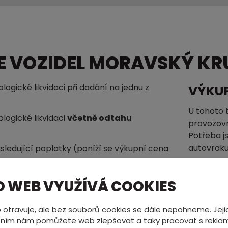
E VOZIDEL MORAVSKÝ KR
ogické likvidaci při dodání na jednu z
VÝKU
U tohoto 
logické likvidaci
včetně odtahu
provozovn
Potřeba j
autovraku
sledující poplatky (poníží se výkupní cena
VÝKU
O WEB VYUŽÍVÁ COOKIES
Vystavuje
Poplatky
stejné do
 otravuje, ale bez souborů cookies se dále nepohneme. Jeji
výkup urč
žbou
500,- / kus
ním nám pomůžete web zlepšovat a taky pracovat s reklam
tohoto ty