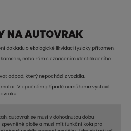
Y NA AUTOVRAK
ní dokladu o ekologické likvidaci fyzicky přítomen.
karoserii, nebo rám s označením identifikačního
at odpad, který nepochází z vozidla.
t motor. V opačném případě nemůžeme vystavit
tovraku.
dtah, autovrak se musí v dohodnutou dobu
 zpevněné ploše a musí mít funkční kola pro