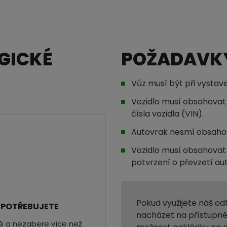
GICKÉ
POŽADAVK
Vůz musí být při vystave
Vozidlo musí obsahovat 
čísla vozidla (VIN).
Autovrak nesmí obsahov
Vozidlo musí obsahova
potvrzení o převzetí au
Pokud využijete náš o
 POTŘEBUJETE
nacházet na přístupné
hé a nezabere více než