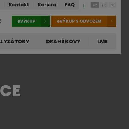
Přihlášení
ů
Kontakt
Kariéra
FAQ
CZ
EN
DE
do
klienstké
3
eVÝKUP
eVÝKUP S ODVOZEM
zóny
ALYZÁTORY
DRAHÉ KOVY
LME
ACE