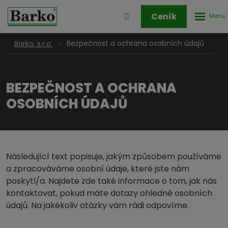
Rozbale
Přihlášení
Ceník
menu
do
klienstké
Bezpečnost a ochrana osobních údajů
Barko, s.r.o.
zóny
BEZPEČNOST A OCHRANA
OSOBNÍCH ÚDAJŮ
Následující text popisuje, jakým způsobem používáme
a zpracováváme osobní údaje, které jste nám
poskytl/a. Najdete zde také informace o tom, jak nás
kontaktovat, pokud máte dotazy ohledně osobních
údajů. Na jakékoliv otázky vám rádi odpovíme.