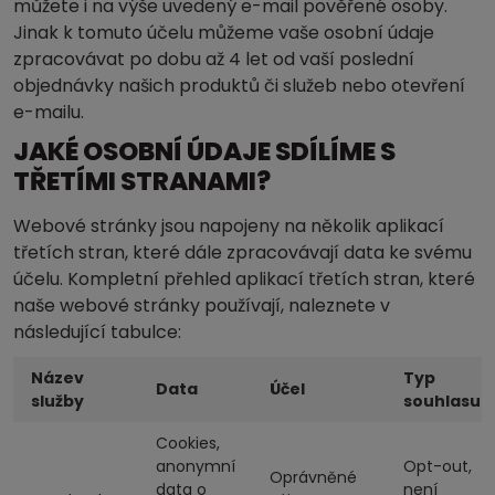
můžete i na výše uvedený e-mail pověřené osoby.
Jinak k tomuto účelu můžeme vaše osobní údaje
zpracovávat po dobu až 4 let od vaší poslední
objednávky našich produktů či služeb nebo otevření
e-mailu.
JAKÉ OSOBNÍ ÚDAJE SDÍLÍME S
TŘETÍMI STRANAMI?
Webové stránky jsou napojeny na několik aplikací
třetích stran, které dále zpracovávají data ke svému
účelu. Kompletní přehled aplikací třetích stran, které
naše webové stránky používají, naleznete v
následující tabulce:
Název
Typ
Data
Účel
služby
souhlasu
Cookies,
anonymní
Opt-out,
Oprávněné
data o
není