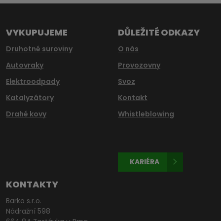
nepodařilo
odeslat.
VYKUPUJEME
DŮLEŽITÉ ODKAZY
Druhotné suroviny
O nás
Autovraky
Provozovny
Elektroodpady
Svoz
Katalyzátory
Kontakt
Drahé kovy
Whistleblowing
KARIÉRA
KONTAKTY
Barko s.r.o.
Nádražní 598