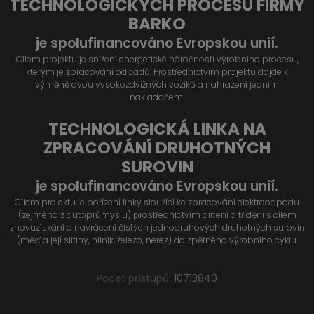
TECHNOLOGICKÝCH PROCESŮ FIRMY
BARKO
je spolufinancováno Evropskou unií.
Cílem projektu je snížení energetické náročnosti výrobního procesu,
kterým je zpracování odpadů. Prostřednictvím projektu dojde k
výměně dvou vysokozdvižných vozíků a nahrazení jedním
nakladačem.
TECHNOLOGICKÁ LINKA NA
ZPRACOVÁNÍ DRUHOTNÝCH
SUROVIN
je spolufinancováno Evropskou unií.
Cílem projektu je pořízení linky sloužící ke zpracování elektroodpadu
(zejména z autoprůmyslu) prostřednictvím drcení a třídění s cílem
znovuzískání a navrácení čistých jednodruhových druhotných surovin
(měď a její slitiny, hliník, železo, nerez) do zpětného výrobního cyklu.
Počet přístupů:
10713840