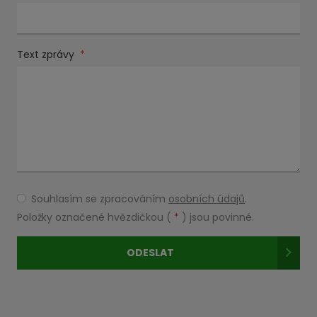
Text zprávy
*
Souhlasím se zpracováním
osobních údajů
.
Souhlasím
se
Položky označené hvězdičkou (
*
) jsou povinné.
zpracováním
osobních
ODESLAT
údajů
.
Formulář
se