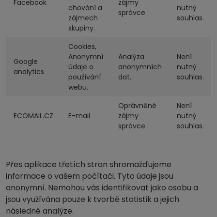
Facebook
zájmy
chování a
nutný
správce.
zájmech
souhlas.
skupiny.
Cookies,
Anonymní
Analýza
Není
Google
údaje o
anonymních
nutný
analytics
používání
dat.
souhlas.
webu.
Oprávněné
Není
ECOMAIL.CZ
E-mail
zájmy
nutný
správce.
souhlas.
Přes aplikace třetích stran shromažďujeme
informace o vašem počítači. Tyto údaje jsou
anonymní. Nemohou vás identifikovat jako osobu a
jsou využívána pouze k tvorbě statistik a jejich
následné analýze.