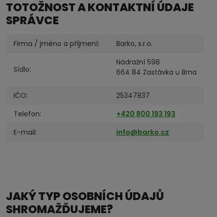
TOTOŽNOST A KONTAKTNÍ ÚDAJE
SPRÁVCE
Firma / jméno a příjmení:
Barko, s.r.o.
Nádražní 598
Sídlo:
664 84 Zastávka u Brna
IČO:
25347837
Telefon:
+420 800 193 193
E-mail:
info@barko.cz
JAKÝ TYP OSOBNÍCH ÚDAJŮ
SHROMAŽĎUJEME?