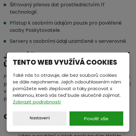
Šifrovaný přenos dat prostřednictvím IT
technologií.
Přístup k osobním údajům pouze pro pověřené
osoby Poskytovatele.
Servery s osobními údaji uzamčené v serverovně.
JAK MŮŽETE KONTROLOVAT OSOBNÍ
TENTO WEB VYUŽÍVÁ COOKIES
ÚDAJE, KTERÉ JSTE POSKYTL/A?
Také nás to otravuje, ale bez souborů cookies
Pokud chcete ověřit s jakými vašimi konkrétními údaji
se dále nepohneme. Jejich odsouhlasením nám
pracujeme, obraťte se na pověřenou osobu - viz. mail
pomůžete web zlepšovat a taky pracovat s
v první části této stránky. Stejně postupujte i v
reklamou, která vás teď bude skutečně zajímat.
případě, pokud si přejete svá osobní data odstranit.
Zobrazit podrobnosti
OBECNÁ USTANOVENÍ
Nastavení
Povolit vše
Zákazník dobrovolně poskytuje své osobní