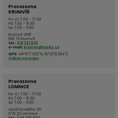
Provozovna
KRUMVÍŘ
Po-čt 7.00 - 17.00
Pá 7.00 - 15.30
So 7.00 - 11.00
Krumvíř 498
691 73 Krumvíř
tel.:
519 321 929
e-mail:
krumvir@barko.cz
GPS:
49°11'17.625"N, 16°21'31.394"E
Odkaz na mapu
Provozovna
LOMNICE
Po-čt 7.00 - 17.00
Pá 7.00 - 15.30
So 7.00 - 11.00
areál bývalého ZD
679 23 Lomnice
tel.:
546 418 800