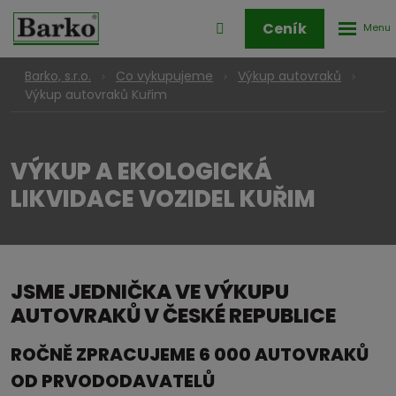
Rozbale
Přihlášení
Ceník
menu
do
klienstké
Barko, s.r.o.
Co vykupujeme
Výkup autovraků
zóny
Výkup autovraků Kuřim
VÝKUP A EKOLOGICKÁ
LIKVIDACE VOZIDEL KUŘIM
JSME JEDNIČKA VE VÝKUPU
AUTOVRAKŮ V ČESKÉ REPUBLICE
ROČNĚ ZPRACUJEME 6 000 AUTOVRAKŮ
OD PRVODODAVATELŮ