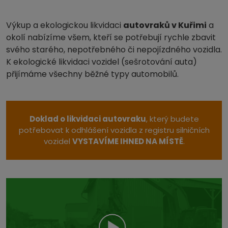
Výkup a ekologickou likvidaci
autovraků v Kuřimi
a
okolí nabízíme všem, kteří se potřebují rychle zbavit
svého starého, nepotřebného či nepojízdného vozidla.
K ekologické likvidaci vozidel (sešrotování auta)
přijímáme všechny běžné typy automobilů.
Doklad o likvidaci autovraku
, který budete
potřebovat k odhlášení vozidla z registru silničních
vozidel
VYSTAVÍME IHNED NA MÍSTĚ
.