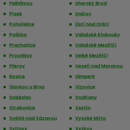
Pelhřimov
Uherský Brod
Písek
Uničov
Pohořelice
Ústí nad Orlicí
Polička
Valašské Klobouky
Prachatice
Valašské Meziříčí
Prostějov
Velké Meziříčí
Přerov
Veselí nad Moravou
Rosice
Vimperk
Slavkov u Brna
Vizovice
Soběslav
Vodňany
Strakonice
Vsetín
Světlá nad Sázavou
Vysoké Mýto
Svitavy
Vyškov