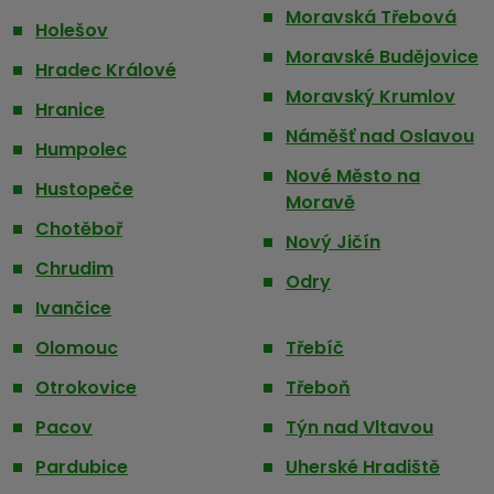
Moravská Třebová
Holešov
Moravské Budějovice
Hradec Králové
Moravský Krumlov
Hranice
Náměšť nad Oslavou
Humpolec
Nové Město na
Hustopeče
Moravě
Chotěboř
Nový Jičín
Chrudim
Odry
Ivančice
Olomouc
Třebíč
Otrokovice
Třeboň
Pacov
Týn nad Vltavou
Pardubice
Uherské Hradiště