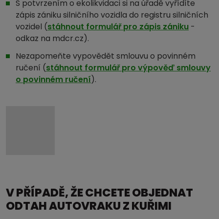
S potvrzením o ekolikvidaci si na úřadě vyřídíte
zápis zániku silničního vozidla do registru silničních
vozidel (
stáhnout formulář pro zápis zániku
-
odkaz na mdcr.cz).
Nezapomeňte vypovědět smlouvu o povinném
ručení (
stáhnout formulář pro výpověď smlouvy
o povinném ručení
).
V PŘÍPADĚ, ŽE CHCETE OBJEDNAT
ODTAH AUTOVRAKU Z KUŘIMI