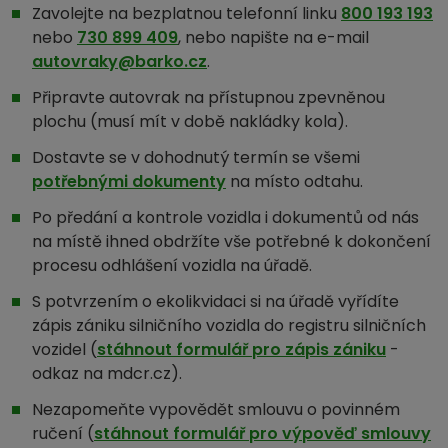
Zavolejte na bezplatnou telefonní linku
800 193 193
nebo
730 899 409
, nebo napište na e-mail
autovraky@barko.cz
.
Připravte autovrak na přístupnou zpevněnou
plochu (musí mít v době nakládky kola).
Dostavte se v dohodnutý termín se všemi
potřebnými dokumenty
na místo odtahu.
Po předání a kontrole vozidla i dokumentů od nás
na místě ihned obdržíte vše potřebné k dokončení
procesu odhlášení vozidla na úřadě.
S potvrzením o ekolikvidaci si na úřadě vyřídíte
zápis zániku silničního vozidla do registru silničních
vozidel (
stáhnout formulář pro zápis zániku
-
odkaz na mdcr.cz).
Nezapomeňte vypovědět smlouvu o povinném
ručení (
stáhnout formulář pro výpověď smlouvy