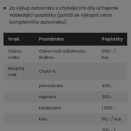
Za výkup autovraku s chybějícími díly účtujeme
následující poplatky (poníží se výkupní cena
kompletního autovraku):
Vrak
Poznámka
Poplatky
Odvoz
Odvoz naší odtahovou
500,- /
vraku
službou
kus
Neúplný
Chybí-li:
vrak
převodovka
400,-
náprava
300,-
katalyzátor
1 000,-
kolo
50,- / kus
200,- /