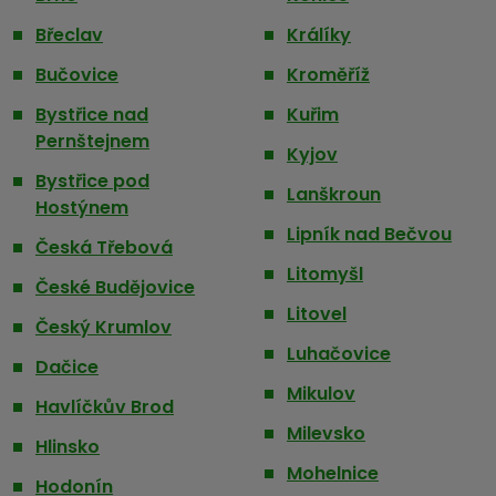
Břeclav
Králíky
Bučovice
Kroměříž
Bystřice nad
Kuřim
Pernštejnem
Kyjov
Bystřice pod
Lanškroun
Hostýnem
Lipník nad Bečvou
Česká Třebová
Litomyšl
České Budějovice
Litovel
Český Krumlov
Luhačovice
Dačice
Mikulov
Havlíčkův Brod
Milevsko
Hlinsko
Mohelnice
Hodonín