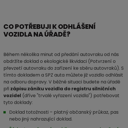
CO POTŘEBUJI K ODHLÁŠENÍ
VOZIDLA NA ÚŘADĚ?
Během několika minut od předání autovraku od nás
obdržíte doklad o ekologické likvidaci (Potvrzení o
převzetí autovraku do zařízení ke sběru autovraků). S
tímto dokladem a SPZ auta můžete již vozidlo odhlásit
na odboru dopravy. V běžné situaci budete na úřadě
při
zápisu zániku vozidla do registru silničních
vozidel
(dříve "trvalé vyřazení vozidla") potřebovat
tyto doklady:
Doklad totožnosti – platný občanský průkaz, pas
nebo jiný nahrazující doklad.