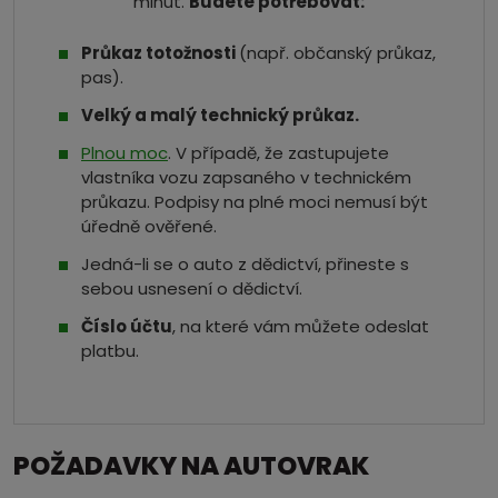
minut.
Budete potřebovat:
Průkaz totožnosti
(např. občanský průkaz,
pas).
Velký a malý technický průkaz.
Plnou moc
. V případě, že zastupujete
vlastníka vozu zapsaného v technickém
průkazu. Podpisy na plné moci nemusí být
úředně ověřené.
Jedná-li se o auto z dědictví, přineste s
sebou usnesení o dědictví.
Číslo účtu
, na které vám můžete odeslat
platbu.
POŽADAVKY NA AUTOVRAK