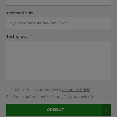
Telefonní číslo
Text zprávy
*
Souhlasím se zpracováním
osobních údajů
.
Souhlasím
se
Položky označené hvězdičkou (
*
) jsou povinné.
zpracováním
osobních
ODESLAT
údajů
.