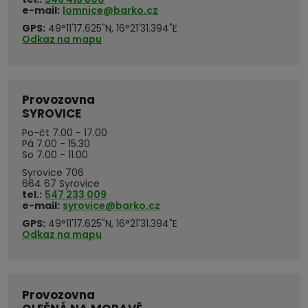
e-mail:
lomnice@barko.cz
GPS:
49°11'17.625"N, 16°21'31.394"E
Odkaz na mapu
Provozovna
SYROVICE
Po-čt 7.00 - 17.00
Pá 7.00 - 15.30
So 7.00 - 11.00
Syrovice 706
664 67 Syrovice
tel.:
547 233 009
e-mail:
syrovice@barko.cz
GPS:
49°11'17.625"N, 16°21'31.394"E
Odkaz na mapu
Provozovna