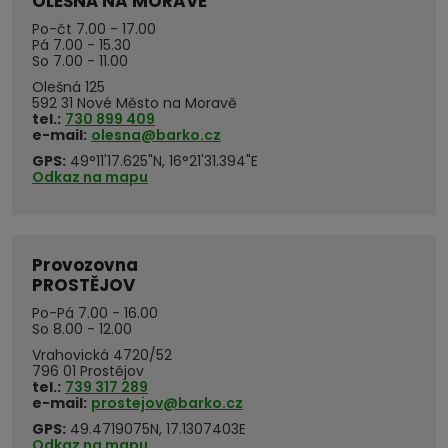
OLEŠNÁ NA MORAVĚ
Po-čt 7.00 - 17.00
Pá 7.00 - 15.30
So 7.00 - 11.00
Olešná 125
592 31 Nové Město na Moravě
tel.:
730 899 409
e-mail:
olesna@barko.cz
GPS:
49°11'17.625"N, 16°21'31.394"E
Odkaz na mapu
Provozovna
PROSTĚJOV
Po-Pá 7.00 - 16.00
So 8.00 - 12.00
Vrahovická 4720/52
796 01 Prostějov
tel.:
739 317 289
e-mail:
prostejov@barko.cz
GPS:
49.4719075N, 17.1307403E
Odkaz na mapu