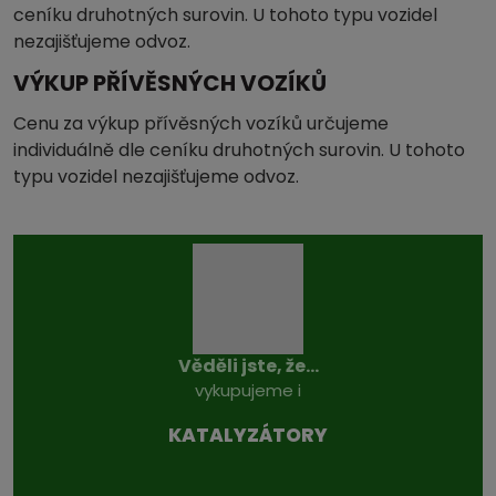
ceníku druhotných surovin. U tohoto typu vozidel
nezajišťujeme odvoz.
VÝKUP PŘÍVĚSNÝCH VOZÍKŮ
Cenu za výkup přívěsných vozíků určujeme
individuálně dle ceníku druhotných surovin. U tohoto
typu vozidel nezajišťujeme odvoz.
Věděli jste, že...
vykupujeme i
KATALYZÁTO­RY