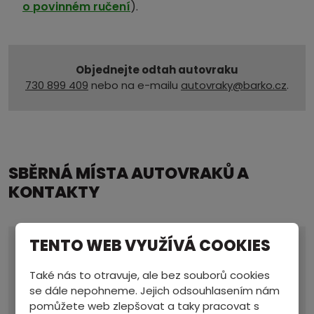
o povinném ručení
).
Objednejte odtah autovraku
730 899 409
nebo na e-mailu
autovraky@barko.cz
.
SBĚRNÁ MÍSTA AUTOVRAKŮ A
KONTAKTY
TENTO WEB VYUŽÍVÁ COOKIES
Provozovna a sídlo
ZASTÁVKA
Také nás to otravuje, ale bez souborů cookies
Po-čt 7.00 - 17.00
se dále nepohneme. Jejich odsouhlasením nám
Pá 7.00 - 15.30
So 7.00 - 11.00
pomůžete web zlepšovat a taky pracovat s