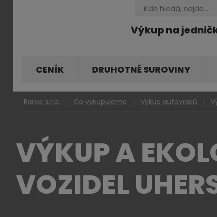
Vyhledávání
Výkup na jednič
CENÍK
DRUHOTNÉ SUROVINY
V
Barko, s.r.o.
Co vykupujeme
Výkup autovraků
VÝKUP A EKOL
VOZIDEL UHER