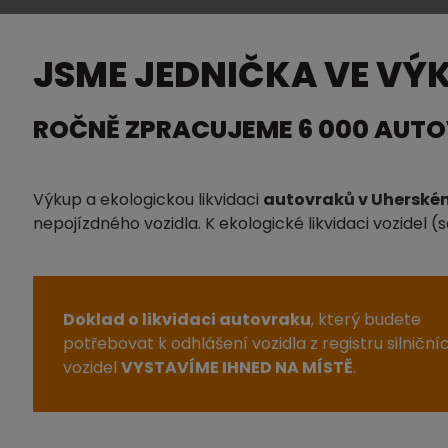
JSME JEDNIČKA VE VÝ
ROČNĚ ZPRACUJEME 6 000 AUT
Výkup a ekologickou likvidaci
autovraků v Uherské
nepojízdného vozidla. K ekologické likvidaci vozidel
Doklad o likvidaci autovraku
, který budete
potřebovat k odhlášení vozidla z registru silniční
vozidel
VYSTAVÍME IHNED NA MÍSTĚ
.