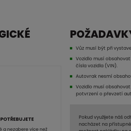
GICKÉ
POŽADAVK
Vůz musí být při vystave
Vozidlo musí obsahovat 
čísla vozidla (VIN).
Autovrak nesmí obsahov
Vozidlo musí obsahova
potvrzení o převzetí au
Pokud využijete náš o
 POTŘEBUJETE
nacházet na přístupné
hé a nezabere více než