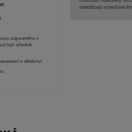
možnost nakládky na o
t:
náležitosti vyřešíme ih
.
a vozu zapsaného v
usí být úředně
usnesení o dědictví.
u.