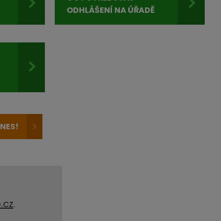
ODHLÁŠENÍ NA ÚŘADĚ
NES!
.cz
.