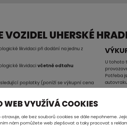
 VOZIDEL UHERSKÉ HRADI
ogické likvidaci při dodání na jednu z
VÝKU
U tohoto 
logické likvidaci
včetně odtahu
provozovn
Potřeba j
autovraku
sledující poplatky (poníží se výkupní cena
VÝKU
O WEB VYUŽÍVÁ COOKIES
Vystavuje
Poplatky
stejné do
 otravuje, ale bez souborů cookies se dále nepohneme. Jeji
výkup urč
žbou
500,- / kus
ním nám pomůžete web zlepšovat a taky pracovat s reklam
tohoto ty