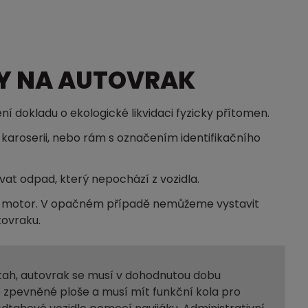
Y NA AUTOVRAK
ní dokladu o ekologické likvidaci fyzicky přítomen.
karoserii, nebo rám s označením identifikačního
at odpad, který nepochází z vozidla.
t motor. V opačném případě nemůžeme vystavit
tovraku.
dtah, autovrak se musí v dohodnutou dobu
 zpevněné ploše a musí mít funkční kola pro