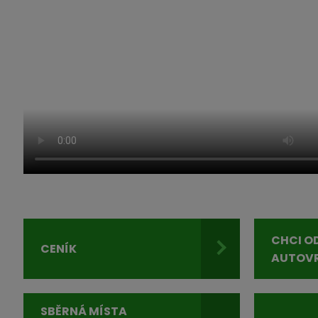
CHCI O
CENÍK
AUTOV
SBĚRNÁ MÍSTA