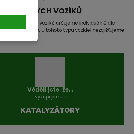
 PŘÍVĚSNÝCH VOZÍKŮ
ýkup přívěsných vozíků určujeme individuálně dle
uhotných surovin. U tohoto typu vozidel nezajišťujeme
Věděli jste, že...
vykupujeme i
KATALYZÁTO­RY