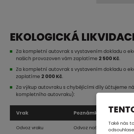
EKOLOGICKÁ LIKVIDACE
Za kompletní autovrak s vystavením dokladu o ekol
našich provozoven vám zaplatíme
2 500 Kč
.
Za kompletní autovrak s vystavením dokladu o eko
zaplatíme
2 000 Kč
.
Za výkup autovraku s chybějícími díly účtujeme ná
kompletního autovraku):
TENT
Vrak
Poznámka
Také nás to
Odvoz vraku
Odvoz naší odtahovou slu
odsouhlase