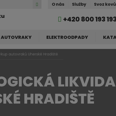
Hledat
O nás
Služby
Svoz kov
ku
+420 800 193 19
AUTOVRAKY
ELEKTROODPADY
KAT
ýkup autovraků Uherské Hradiště
OGICKÁ LIKVID
SKÉ HRADIŠTĚ