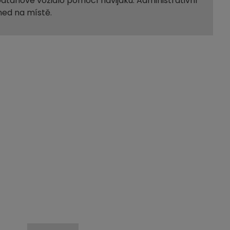
dtahové vozidlo pomocí navijáku. Administrativní
ned na místě.