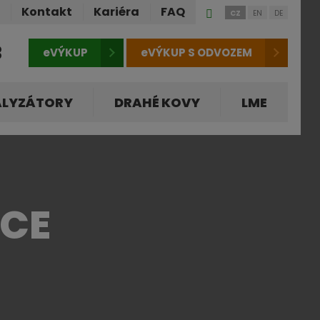
Přihlášení
ů
Kontakt
Kariéra
FAQ
CZ
EN
DE
do
klienstké
3
eVÝKUP
eVÝKUP S ODVOZEM
zóny
ALYZÁTORY
DRAHÉ KOVY
LME
ACE