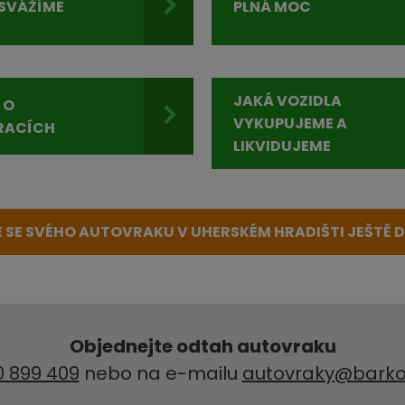
SVÁŽÍME
PLNÁ MOC
JAKÁ VOZIDLA
 O
VYKUPUJEME A
RACÍCH
LIKVIDUJEME
 SE SVÉHO AUTOVRAKU V UHERSKÉM HRADIŠTI JEŠTĚ D
Objednejte odtah autovraku
0 899 409
nebo na e-mailu
autovraky@barko