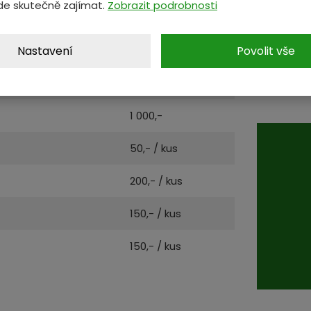
de skutečně zajímat.
Zobrazit podrobnosti
VÝKUP
Nastavení
Povolit vše
400,-
Cenu za v
ceníku dr
300,-
odvoz.
1 000,-
50,- / kus
200,- / kus
150,- / kus
150,- / kus