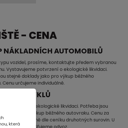
ŠTĚ - CENA
P NÁKLADNÍCH AUTOMOBILŮ
typu vozidel, prosíme, kontaktujte předem vybranou
u. Vystavujeme potvrzení o ekologické likvidaci.
sou stejné doklady jako pro výkup běžného
. Cenu určujeme individuálně.
P MOTOCYKLŮ
me potvrzení o ekologické likvidaci. Potřeba jsou
klady jako pro výkup běžného autovraku. Cenu za
ch
ujeme individuálně dle ceníku druhotných surovin. U
ou, která
pu vozidel nezajišťujeme odvoz.