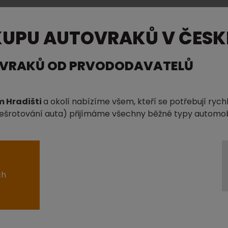
KUPU AUTOVRAKŮ V ČESKÉ
OVRAKŮ OD PRVODODAVATELŮ
m Hradišti
a okolí nabízíme všem, kteří se potřebují ryc
 (sešrotování auta) přijímáme všechny běžné typy automob
ch