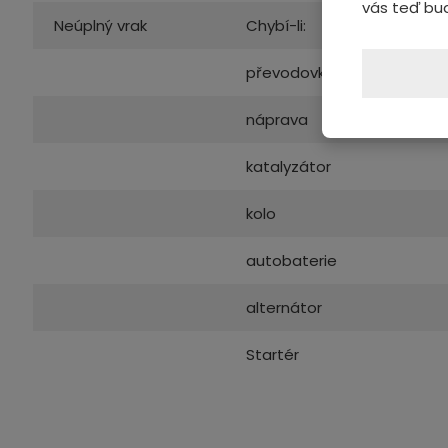
vás teď bu
Neúplný vrak
Chybí-li:
převodovka
náprava
katalyzátor
kolo
autobaterie
alternátor
Startér