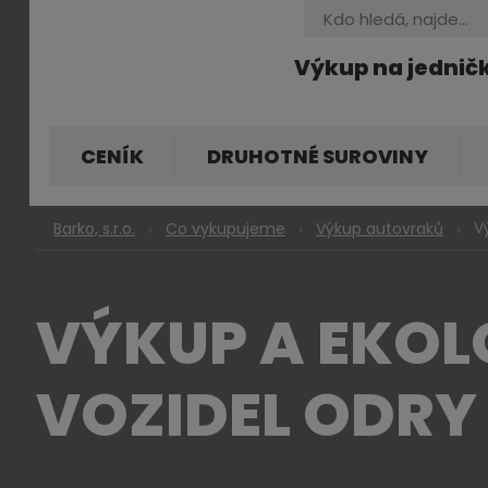
Vyhledávání
Výkup na jednič
CENÍK
DRUHOTNÉ SUROVINY
V
Barko, s.r.o.
Co vykupujeme
Výkup autovraků
VÝKUP A EKOL
VOZIDEL ODRY