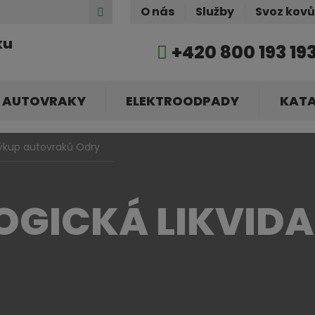
Hledat
O nás
Služby
Svoz kov
ku
+420 800 193 19
AUTOVRAKY
ELEKTROODPADY
KAT
ýkup autovraků Odry
OGICKÁ LIKVID