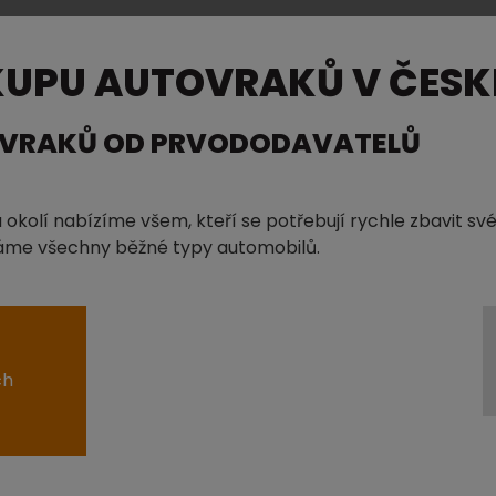
KUPU AUTOVRAKŮ V ČESKÉ
OVRAKŮ OD PRVODODAVATELŮ
 okolí nabízíme všem, kteří se potřebují rychle zbavit sv
jímáme všechny běžné typy automobilů.
ch