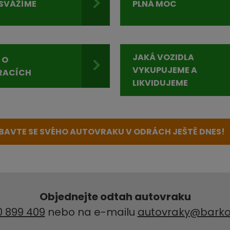
SVÁŽÍME
PLNÁ MOC
JAKÁ VOZIDLA
 O
VYKUPUJEME A
RACÍCH
LIKVIDUJEME
BAVTE SE SVÉHO AUTOVRAKU V ODRÁCH JEŠTĚ DNES!
Objednejte odtah autovraku
0 899 409
nebo na e-mailu
autovraky@barko