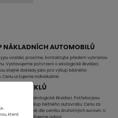
P NÁKLADNÍCH AUTOMOBILŮ
typu vozidel, prosíme, kontaktujte předem vybranou
u. Vystavujeme potvrzení o ekologické likvidaci.
sou stejné doklady jako pro výkup běžného
. Cenu určujeme individuálně.
P MOTOCYKLŮ
me potvrzení o ekologické likvidaci. Potřeba jsou
klady jako pro výkup běžného autovraku. Cenu za
ch
ujeme individuálně dle ceníku druhotných surovin. U
ou, která
pu vozidel nezajišťujeme odvoz.