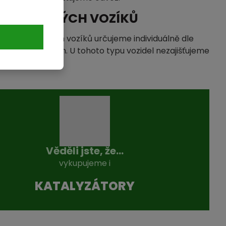
 PŘÍVĚSNÝCH VOZÍKŮ
ýkup přívěsných vozíků určujeme individuálně dle
uhotných surovin. U tohoto typu vozidel nezajišťujeme
Věděli jste, že...
vykupujeme i
KATALYZÁTO­RY