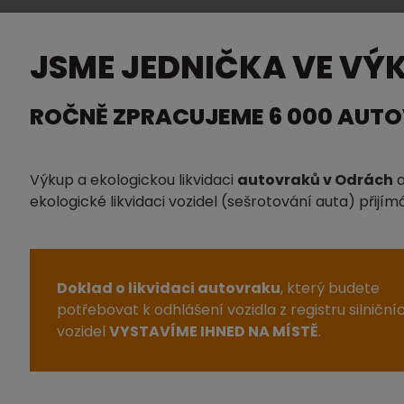
JSME JEDNIČKA VE VÝ
ROČNĚ ZPRACUJEME 6 000 AUT
Výkup a ekologickou likvidaci
autovraků v Odrách
a
ekologické likvidaci vozidel (sešrotování auta) při
Doklad o likvidaci autovraku
, který budete
potřebovat k odhlášení vozidla z registru silniční
vozidel
VYSTAVÍME IHNED NA MÍSTĚ
.