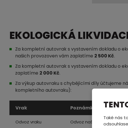
EKOLOGICKÁ LIKVIDACE
Za kompletní autovrak s vystavením dokladu o ekol
našich provozoven vám zaplatíme
2 500 Kč
.
Za kompletní autovrak s vystavením dokladu o eko
zaplatíme
2 000 Kč
.
Za výkup autovraku s chybějícími díly účtujeme ná
kompletního autovraku):
TENT
Vrak
Poznámka
Také nás to
Odvoz vraku
Odvoz naší odtahovou slu
odsouhlase