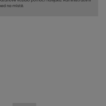
dtahové vozidlo pomocí navijáku. Administrativní
ned na místě.