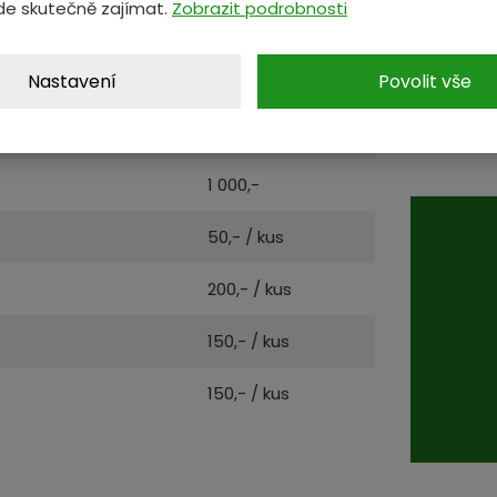
de skutečně zajímat.
Zobrazit podrobnosti
VÝKUP
Nastavení
Povolit vše
400,-
Cenu za v
ceníku dr
300,-
odvoz.
1 000,-
50,- / kus
200,- / kus
150,- / kus
150,- / kus