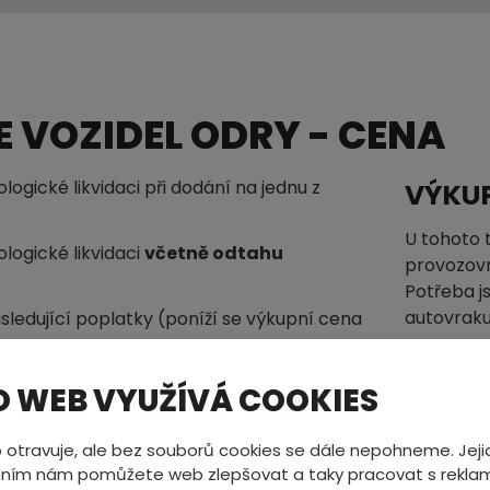
 VOZIDEL ODRY - CENA
ogické likvidaci při dodání na jednu z
VÝKU
U tohoto 
logické likvidaci
včetně odtahu
provozovn
Potřeba j
autovraku
sledující poplatky (poníží se výkupní cena
VÝKU
O WEB VYUŽÍVÁ COOKIES
Vystavuje
Poplatky
stejné do
 otravuje, ale bez souborů cookies se dále nepohneme. Jeji
výkup urč
žbou
500,- / kus
ním nám pomůžete web zlepšovat a taky pracovat s reklam
tohoto ty