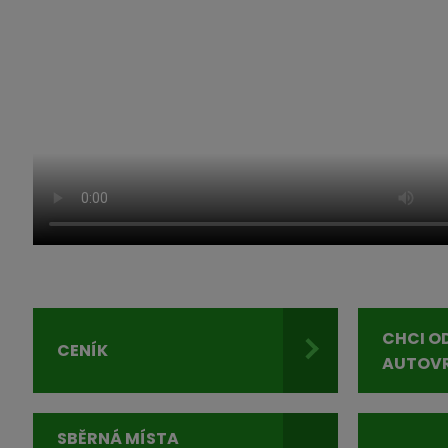
CHCI O
CENÍK
AUTOV
SBĚRNÁ MÍSTA