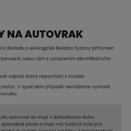
Y NA AUTOVRAK
ní dokladu o ekologické likvidaci fyzicky přítomen.
karoserii, nebo rám s označením identifikačního
at odpad, který nepochází z vozidla.
t motor. V opačném případě nemůžeme vystavit
tovraku.
dtah, autovrak se musí v dohodnutou dobu
 zpevněné ploše a musí mít funkční kola pro