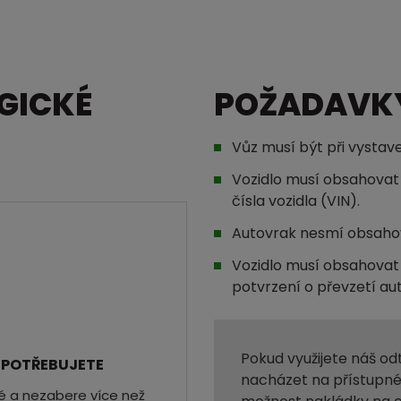
GICKÉ
POŽADAVK
Vůz musí být při vystave
Vozidlo musí obsahovat 
čísla vozidla (VIN).
Autovrak nesmí obsahov
Vozidlo musí obsahova
potvrzení o převzetí au
Pokud využijete náš o
 POTŘEBUJETE
nacházet na přístupné
hé a nezabere více než