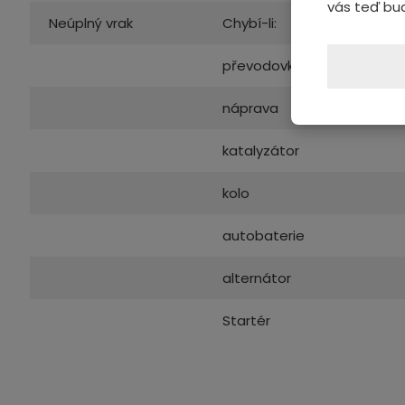
vás teď bu
Neúplný vrak
Chybí-li:
převodovka
náprava
katalyzátor
kolo
autobaterie
alternátor
Startér