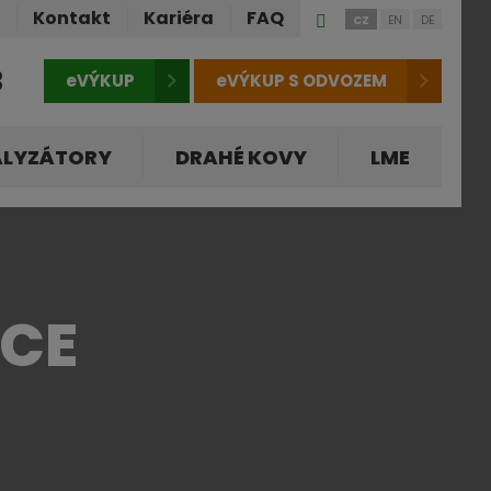
Přihlášení
ů
Kontakt
Kariéra
FAQ
CZ
EN
DE
do
klienstké
3
eVÝKUP
eVÝKUP S ODVOZEM
zóny
ALYZÁTORY
DRAHÉ KOVY
LME
ACE