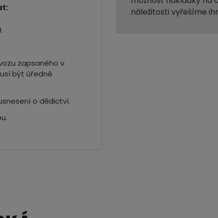
možnost nakládky na o
t:
náležitosti vyřešíme ih
.
a vozu zapsaného v
usí být úředně
usnesení o dědictví.
u.