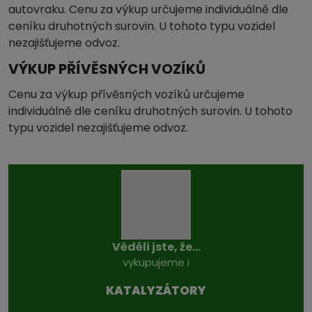
autovraku. Cenu za výkup určujeme individuálně dle
ceníku druhotných surovin. U tohoto typu vozidel
nezajišťujeme odvoz.
VÝKUP PŘÍVĚSNÝCH VOZÍKŮ
Cenu za výkup přívěsných vozíků určujeme
individuálně dle ceníku druhotných surovin. U tohoto
typu vozidel nezajišťujeme odvoz.
Věděli jste, že...
vykupujeme i
KATALYZÁTO­RY