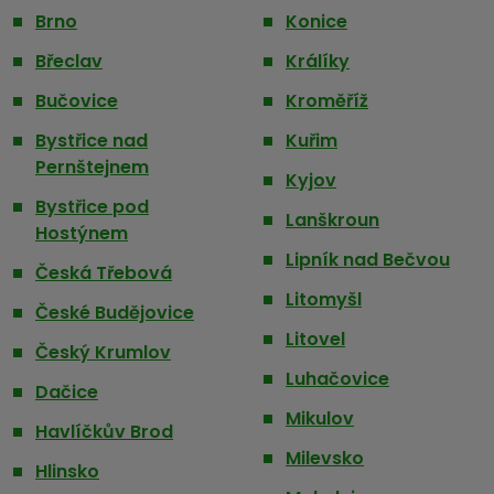
Brno
Konice
Břeclav
Králíky
Bučovice
Kroměříž
Bystřice nad
Kuřim
Pernštejnem
Kyjov
Bystřice pod
Lanškroun
Hostýnem
Lipník nad Bečvou
Česká Třebová
Litomyšl
České Budějovice
Litovel
Český Krumlov
Luhačovice
Dačice
Mikulov
Havlíčkův Brod
Milevsko
Hlinsko