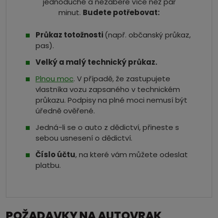
jednoduché a nezabere více než pár
minut.
Budete potřebovat:
Průkaz totožnosti
(např. občanský průkaz,
pas).
Velký a malý technický průkaz.
Plnou moc
. V případě, že zastupujete
vlastníka vozu zapsaného v technickém
průkazu. Podpisy na plné moci nemusí být
úředně ověřené.
Jedná-li se o auto z dědictví, přineste s
sebou usnesení o dědictví.
Číslo účtu
, na které vám můžete odeslat
platbu.
POŽADAVKY NA AUTOVRAK