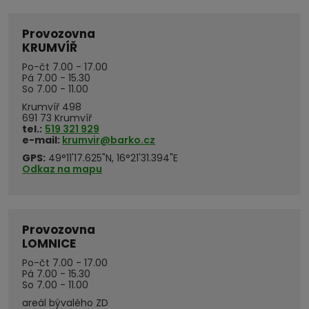
Provozovna
KRUMVÍŘ
Po-čt 7.00 - 17.00
Pá 7.00 - 15.30
So 7.00 - 11.00
Krumvíř 498
691 73 Krumvíř
tel.:
519 321 929
e-mail:
krumvir@barko.cz
GPS:
49°11'17.625"N, 16°21'31.394"E
Odkaz na mapu
Provozovna
LOMNICE
Po-čt 7.00 - 17.00
Pá 7.00 - 15.30
So 7.00 - 11.00
areál bývalého ZD