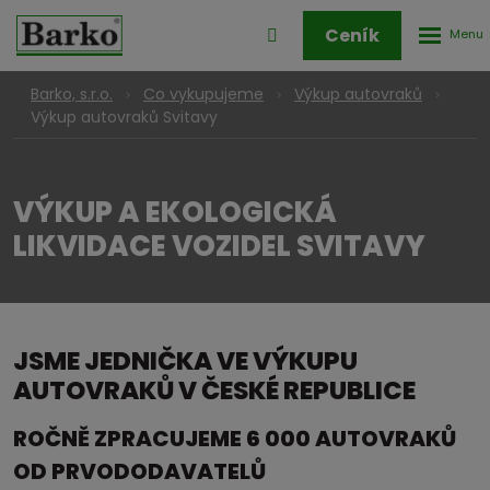
Rozbale
Přihlášení
Ceník
menu
do
klienstké
Barko, s.r.o.
Co vykupujeme
Výkup autovraků
zóny
Výkup autovraků Svitavy
VÝKUP A EKOLOGICKÁ
LIKVIDACE VOZIDEL SVITAVY
JSME JEDNIČKA VE VÝKUPU
AUTOVRAKŮ V ČESKÉ REPUBLICE
ROČNĚ ZPRACUJEME 6 000 AUTOVRAKŮ
OD PRVODODAVATELŮ