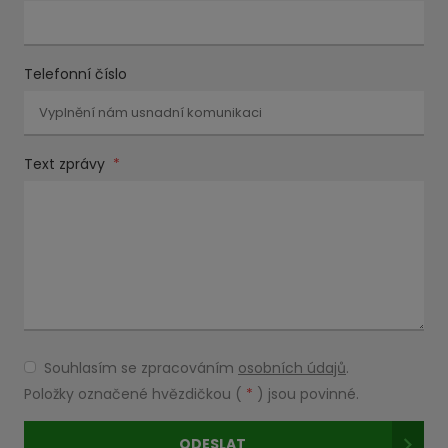
Telefonní číslo
Text zprávy
*
Souhlasím se zpracováním
osobních údajů
.
Souhlasím
se
Položky označené hvězdičkou (
*
) jsou povinné.
zpracováním
osobních
ODESLAT
údajů
.