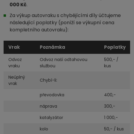
000 Kč
.
Za výkup autovraku s chybějícími díly účtujeme
následující poplatky (poníží se výkupní cena
kompletního autovraku):
Vrak
Poznámka
Poplatky
Odvoz
Odvoz naší odtahovou
500,- /
vraku
službou
kus
Neúplný
Chybí-li:
vrak
převodovka
400,-
náprava
300,-
katalyzátor
1 000,-
kolo
50,- / kus