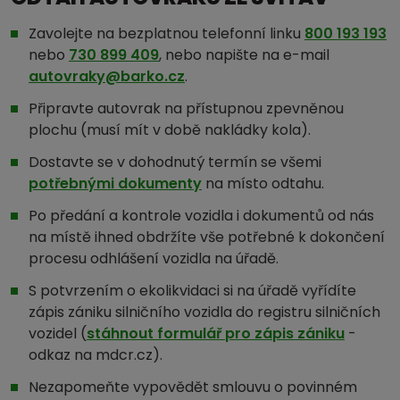
Zavolejte na bezplatnou telefonní linku
800 193 193
nebo
730 899 409
, nebo napište na e-mail
autovraky@barko.cz
.
Připravte autovrak na přístupnou zpevněnou
plochu (musí mít v době nakládky kola).
Dostavte se v dohodnutý termín se všemi
potřebnými dokumenty
na místo odtahu.
Po předání a kontrole vozidla i dokumentů od nás
na místě ihned obdržíte vše potřebné k dokončení
procesu odhlášení vozidla na úřadě.
S potvrzením o ekolikvidaci si na úřadě vyřídíte
zápis zániku silničního vozidla do registru silničních
vozidel (
stáhnout formulář pro zápis zániku
-
odkaz na mdcr.cz).
Nezapomeňte vypovědět smlouvu o povinném