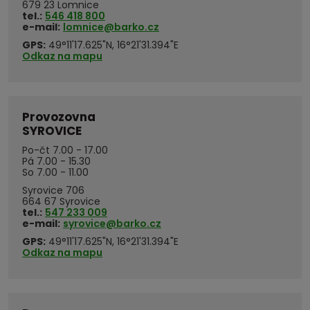
679 23 Lomnice
tel.:
546 418 800
e-mail:
lomnice@barko.cz
GPS:
49°11'17.625"N, 16°21'31.394"E
Odkaz na mapu
Provozovna
SYROVICE
Po-čt 7.00 - 17.00
Pá 7.00 - 15.30
So 7.00 - 11.00
Syrovice 706
664 67 Syrovice
tel.:
547 233 009
e-mail:
syrovice@barko.cz
GPS:
49°11'17.625"N, 16°21'31.394"E
Odkaz na mapu