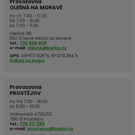
Provozovna
OLEŠNÁ NA MORAVĚ
Po-čt 7.00 - 17.00
Pá 7.00 - 15.30
So 7.00 - 11.00
Olešná 125
592 31 Nové Město na Moravě
tel.:
730 899 409
e-mail:
olesna@barko.cz
GPS:
49°11'17.625"N, 16°21'31.394"E
Odkaz na mapu
Provozovna
PROSTĚJOV
Po-Pá 7.00 - 16.00
So 8.00 - 12.00
Vrahovická 4720/52
796 01 Prostějov
tel.:
739 317 289
e-mail:
prostejov@barko.cz