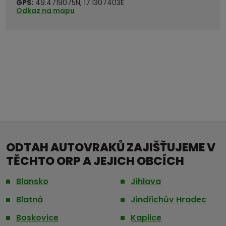
GPS:
49.4719075N, 17.1307403E
Odkaz na mapu
ODTAH AUTOVRAKŮ ZAJIŠŤUJEME V
TĚCHTO ORP A JEJICH OBCÍCH
Blansko
Jihlava
Blatná
Jindřichův Hradec
Boskovice
Kaplice