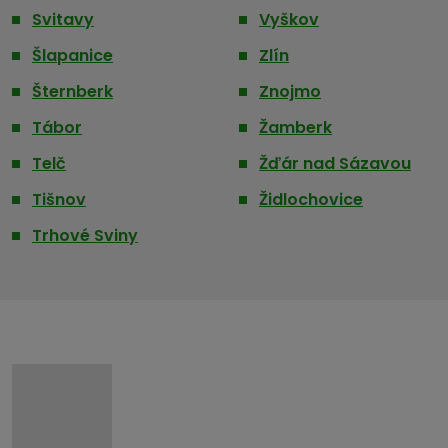
Svitavy
Vyškov
Šlapanice
Zlín
Šternberk
Znojmo
Tábor
Žamberk
Telč
Žďár nad Sázavou
Tišnov
Židlochovice
Trhové Sviny