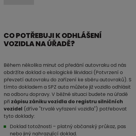
CO POTŘEBUJI K ODHLÁŠENÍ
VOZIDLA NA ÚŘADĚ?
Během několika minut od předání autovraku od nás
obdržíte doklad o ekologické likvidaci (Potvrzení o
převzetí autovraku do zařízení ke sběru autovraků). S
tímto dokladem a SPZ auta můžete již vozidlo odhlásit
na odboru dopravy. V běžné situaci budete na úřadě
při
zápisu zániku vozidla do registru silničních
vozidel
(dříve "trvalé vyřazení vozidla") potřebovat
tyto doklady:
Doklad totožnosti – platný občanský průkaz, pas
nebo jiný nahrazující doklad.