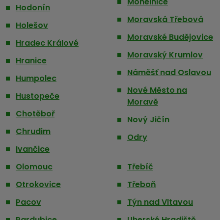
Mohelnice
Hodonín
Moravská Třebová
Holešov
Moravské Budějovice
Hradec Králové
Moravský Krumlov
Hranice
Náměšť nad Oslavou
Humpolec
Nové Město na
Hustopeče
Moravě
Chotěboř
Nový Jičín
Chrudim
Odry
Ivančice
Olomouc
Třebíč
Otrokovice
Třeboň
Pacov
Týn nad Vltavou
Pardubice
Uherské Hradiště