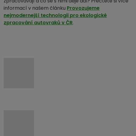
zpracovávají a co se s nimi děje dál? Přečtete si více
informací v našem článku
Provozujeme
nejmodernejší technologii pro ekologické
zpracování autovraků v ČR
.