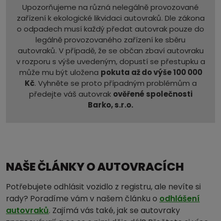
Upozorňujeme na různá nelegálně provozované
zařízení k ekologické likvidaci autovraků. Dle zákona
o odpadech musí každý předat autovrak pouze do
legálně provozovaného zařízení ke sběru
autovraků. V případě, že se občan zbaví autovraku
v rozporu s výše uvedeným, dopustí se přestupku a
může mu být uložena
pokuta až do výše 100 000
Kč
. Vyhněte se proto případným problémům a
předejte váš autovrak
ověřené společnosti
Barko, s.r.o.
NAŠE ČLÁNKY O AUTOVRACÍCH
Potřebujete odhlásit vozidlo z registru, ale nevíte si
rady? Poradíme vám v našem článku o
odhlášení
autovraků
. Zajímá vás také, jak se autovraky