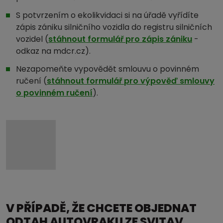
S potvrzením o ekolikvidaci si na úřadě vyřídíte
zápis zániku silničního vozidla do registru silničních
vozidel (
stáhnout formulář pro zápis zániku
-
odkaz na mdcr.cz).
Nezapomeňte vypovědět smlouvu o povinném
ručení (
stáhnout formulář pro výpověď smlouvy
o povinném ručení
).
V PŘÍPADĚ, ŽE CHCETE OBJEDNAT
ODTAH AUTOVRAKU ZE SVITAV