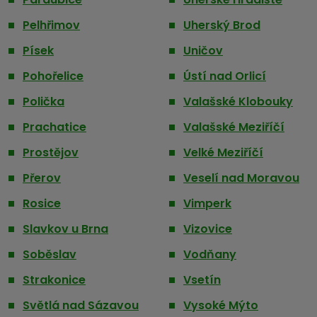
Pelhřimov
Uherský Brod
Písek
Uničov
Pohořelice
Ústí nad Orlicí
Polička
Valašské Klobouky
Prachatice
Valašské Meziříčí
Prostějov
Velké Meziříčí
Přerov
Veselí nad Moravou
Rosice
Vimperk
Slavkov u Brna
Vizovice
Soběslav
Vodňany
Strakonice
Vsetín
Světlá nad Sázavou
Vysoké Mýto