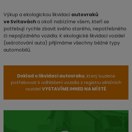
Výkup a ekologickou likvidaci
autovraků
ve Svitavách
a okolí nabízíme všem, kteří se
potřebují rychle zbavit svého starého, nepotřebného
či nepojízdného vozidla. K ekologické likvidaci vozidel
(sešrotování auta) přijímáme všechny běžné typy
automobilů.
Doklad o likvidaci autovraku
, který budete
potřebovat k odhlášení vozidla z registru silničních
vozidel
VYSTAVÍME IHNED NA MÍSTĚ
.