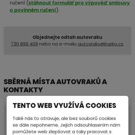
ručení (
stáhnout formulář pro výpověď smlouvy
o povinném ručení
).
Objednejte odtah autovraku
730 899 409
nebo na e-mailu
autovraky@barko.cz
.
SBĚRNÁ MÍSTA AUTOVRAKŮ A
KONTAKTY
TENTO WEB VYUŽÍVÁ COOKIES
Provozovna a sídlo
Také nás to otravuje, ale bez souborů cookies
ZASTÁVKA
se dále nepohneme. Jejich odsouhlasením nám
Po-čt 7.00 - 17.00
pomůžete web zlepšovat a taky pracovat s
Pá 7.00 - 15.30