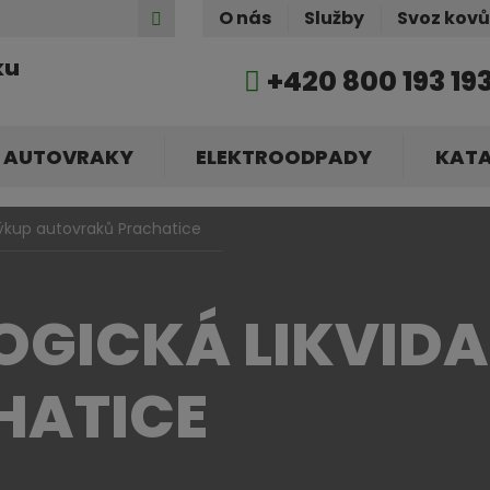
Hledat
O nás
Služby
Svoz kov
ku
+420 800 193 19
AUTOVRAKY
ELEKTROODPADY
KAT
ýkup autovraků Prachatice
OGICKÁ LIKVID
HATICE