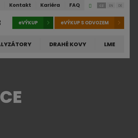
Přihlášení
ů
Kontakt
Kariéra
FAQ
CZ
EN
DE
do
klienstké
3
eVÝKUP
eVÝKUP S ODVOZEM
zóny
ALYZÁTORY
DRAHÉ KOVY
LME
ACE