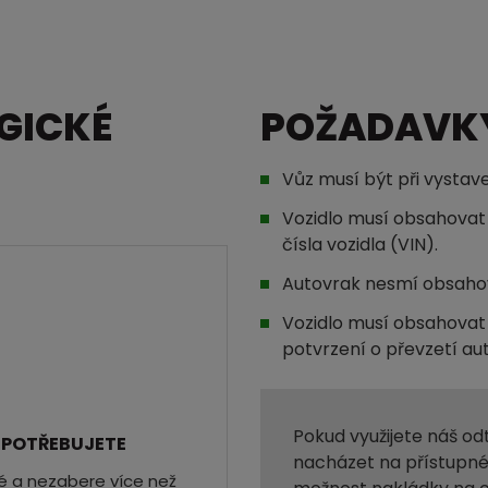
GICKÉ
POŽADAVK
Vůz musí být při vystave
Vozidlo musí obsahovat 
čísla vozidla (VIN).
Autovrak nesmí obsahov
Vozidlo musí obsahova
potvrzení o převzetí au
Pokud využijete náš o
 POTŘEBUJETE
nacházet na přístupné
hé a nezabere více než