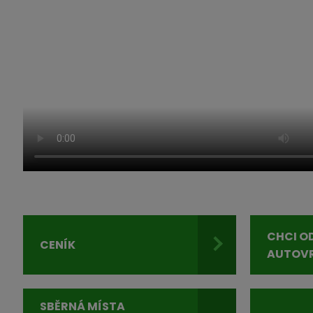
CHCI O
CENÍK
AUTOV
SBĚRNÁ MÍSTA