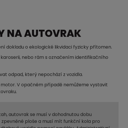
Y NA AUTOVRAK
ní dokladu o ekologické likvidaci fyzicky přítomen.
karoserii, nebo rám s označením identifikačního
at odpad, který nepochází z vozidla.
t motor. V opačném případě nemůžeme vystavit
tovraku.
dtah, autovrak se musí v dohodnutou dobu
 zpevněné ploše a musí mít funkční kola pro