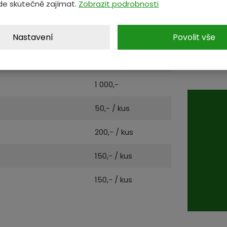
de skutečně zajímat.
Zobrazit podrobnosti
VÝKUP
Nastavení
Povolit vše
400,-
Cenu za v
ceníku dr
300,-
odvoz.
1 000,-
50,- / kus
200,- / kus
150,- / kus
150,- / kus