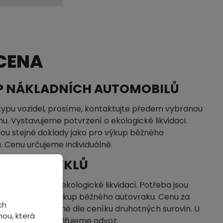
 CENA
P NÁKLADNÍCH AUTOMOBILŮ
typu vozidel, prosíme, kontaktujte předem vybranou
u. Vystavujeme potvrzení o ekologické likvidaci.
sou stejné doklady jako pro výkup běžného
. Cenu určujeme individuálně.
P MOTOCYKLŮ
me potvrzení o ekologické likvidaci. Potřeba jsou
klady jako pro výkup běžného autovraku. Cenu za
ch
ujeme individuálně dle ceníku druhotných surovin. U
ou, která
pu vozidel nezajišťujeme odvoz.