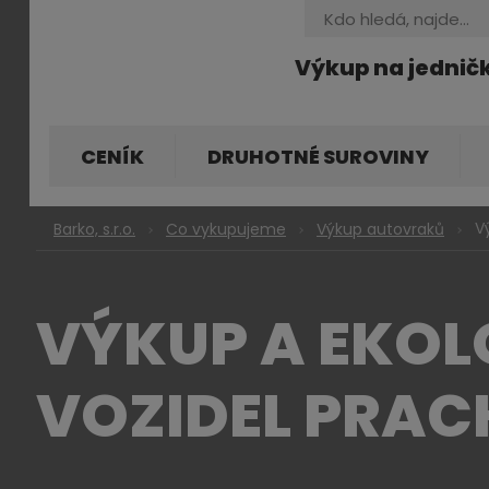
Vyhledávání
Výkup na jednič
CENÍK
DRUHOTNÉ SUROVINY
V
Barko, s.r.o.
Co vykupujeme
Výkup autovraků
VÝKUP A EKOL
VOZIDEL PRAC