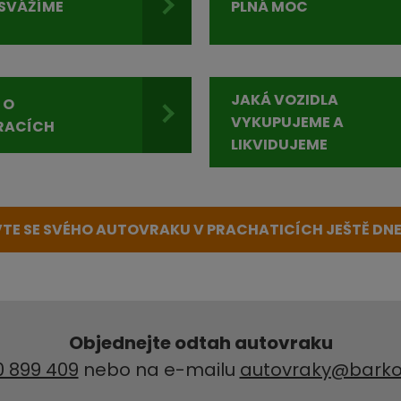
SVÁŽÍME
PLNÁ MOC
JAKÁ VOZIDLA
 O
VYKUPUJEME A
RACÍCH
LIKVIDUJEME
TE SE SVÉHO AUTOVRAKU V PRACHATICÍCH JEŠTĚ DNE
Objednejte odtah autovraku
0 899 409
nebo na e-mailu
autovraky@barko