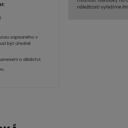
možnost nakládky na o
t:
náležitosti vyřešíme ih
.
a vozu zapsaného v
usí být úředně
usnesení o dědictví.
u.