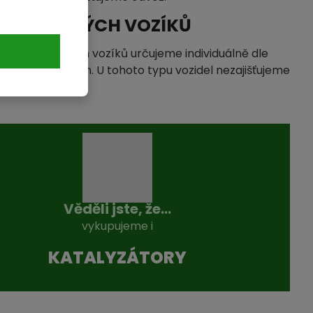
 PŘÍVĚSNÝCH VOZÍKŮ
ýkup přívěsných vozíků určujeme individuálně dle
uhotných surovin. U tohoto typu vozidel nezajišťujeme
Věděli jste, že...
vykupujeme i
KATALYZÁTO­RY