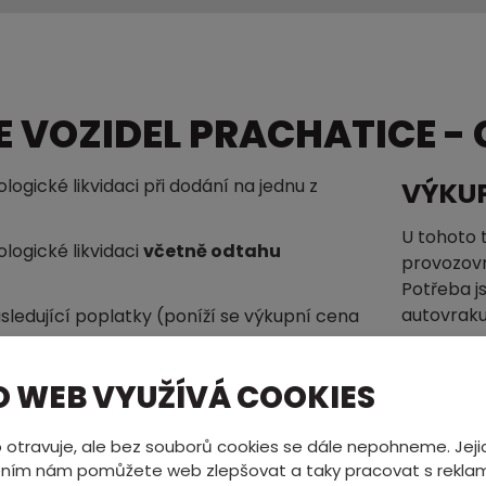
 VOZIDEL PRACHATICE -
ogické likvidaci při dodání na jednu z
VÝKU
U tohoto 
logické likvidaci
včetně odtahu
provozovn
Potřeba j
autovraku
sledující poplatky (poníží se výkupní cena
VÝKU
O WEB VYUŽÍVÁ COOKIES
Vystavuje
Poplatky
stejné do
 otravuje, ale bez souborů cookies se dále nepohneme. Jeji
výkup urč
žbou
500,- / kus
ním nám pomůžete web zlepšovat a taky pracovat s reklam
tohoto ty