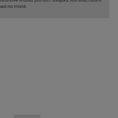
dtahové vozidlo pomocí navijáku. Administrativní
ned na místě.