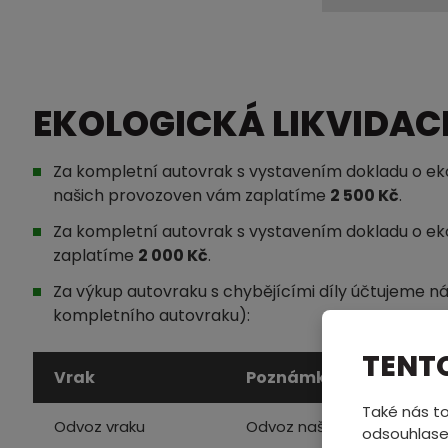
EKOLOGICKÁ LIKVIDACE
Za kompletní autovrak s vystavením dokladu o ekol
našich provozoven vám zaplatíme
2 500 Kč
.
Za kompletní autovrak s vystavením dokladu o eko
zaplatíme
2 000 Kč
.
Za výkup autovraku s chybějícími díly účtujeme ná
kompletního autovraku):
TENT
Vrak
Poznámka
Také nás to
Odvoz vraku
Odvoz naší odtahovou slu
odsouhlase