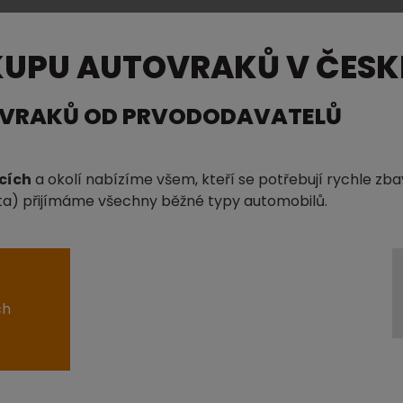
KUPU AUTOVRAKŮ V ČESKÉ
OVRAKŮ OD PRVODODAVATELŮ
cích
a okolí nabízíme všem, kteří se potřebují rychle zb
 auta) přijímáme všechny běžné typy automobilů.
ch