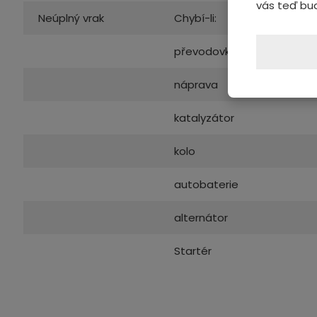
vás teď bu
Neúplný vrak
Chybí-li:
převodovka
náprava
katalyzátor
kolo
autobaterie
alternátor
Startér