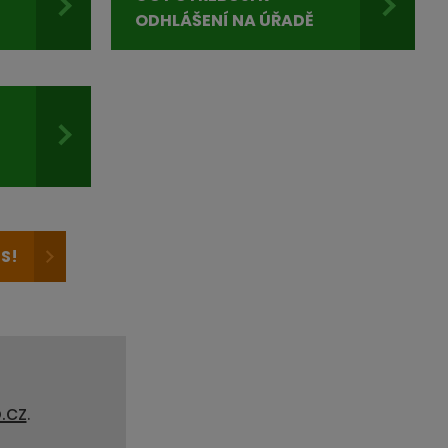
ODHLÁŠENÍ NA ÚŘADĚ
S!
.cz
.