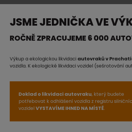
JSME JEDNIČKA VE VÝ
ROČNĚ ZPRACUJEME 6 000 AUT
Výkup a ekologickou likvidaci
autovraků v Prachati
vozidla. K ekologické likvidaci vozidel (sešrotování
Doklad o likvidaci autovraku
, který budete
potřebovat k odhlášení vozidla z registru silniční
vozidel
VYSTAVÍME IHNED NA MÍSTĚ
.