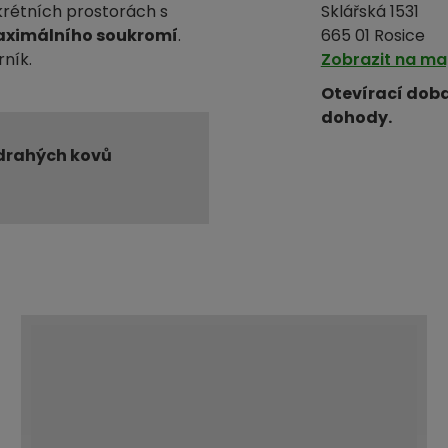
krétních prostorách s
Sklářská 1531
ximálního soukromí
.
665 01 Rosice
ník.
Zobrazit na m
Otevírací doba
dohody.
drahých kovů