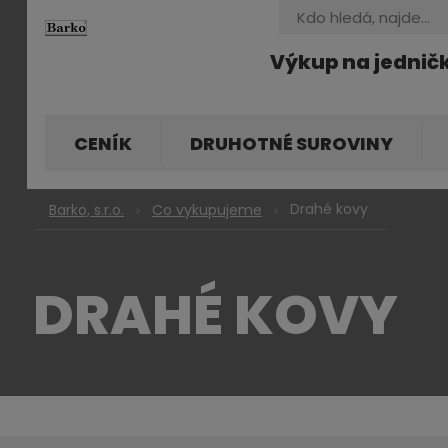
Vyhledávání
Výkup na jednič
CENÍK
DRUHOTNÉ SUROVINY
Drahé kovy
Barko, s.r.o.
Co vykupujeme
DRAHÉ KOVY