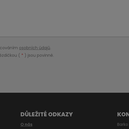
racováním
osobních údajů
.
ězdičkou (
*
) jsou povinné.
DŮLEŽITÉ ODKAZY
KO
O nás
Barko 