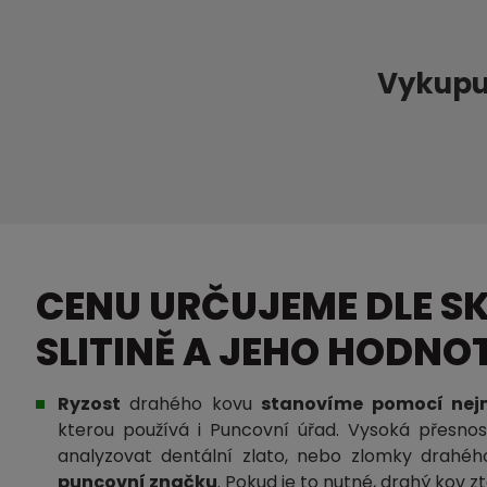
Vykupu
CENU URČUJEME DLE S
SLITINĚ A JEHO HODN
Ryzost
drahého kovu
stanovíme pomocí nejm
kterou používá i Puncovní úřad. Vysoká přesnos
analyzovat dentální zlato, nebo zlomky drahé
puncovní značku
. Pokud je to nutné, drahý kov z