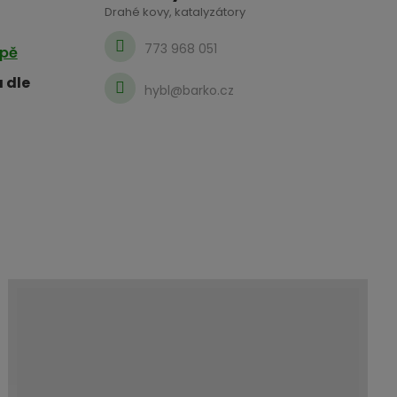
Drahé kovy, katalyzátory
773 968 051
apě
 dle
hybl@barko.cz