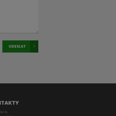
ODESLAT
NTAKTY
s.r.o.