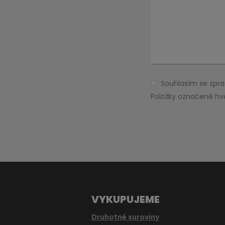
Souhlasím se zp
Souhlasím
se
Položky označené hv
zpracováním
Formulář
osobních
údajů
.
se
nepodařilo
odeslat.
VYKUPUJEME
Druhotné suroviny