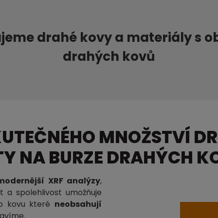
jeme drahé kovy a materiály s 
drahých kovů
KUTEČNÉHO MNOŽSTVÍ D
OTY NA BURZE DRAHÝCH K
odernější XRF analýzy
,
t a spolehlivost umožňuje
ho kovu které
neobsahují
tavíme.