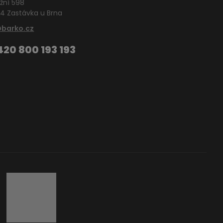
žní 598
4 Zastávka u Brna
@barko.cz
420 800 193 193