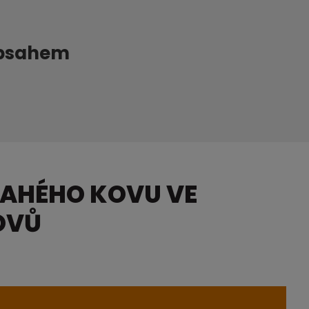
obsahem
RAHÉHO KOVU VE
OVŮ