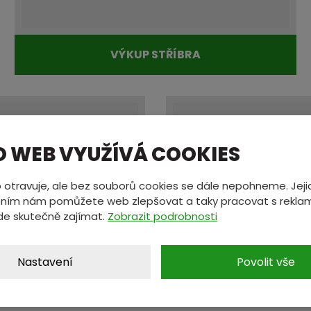
VÝKUP STŘÍBRA
O WEB VYUŽÍVÁ COOKIES
 otravuje, ale bez souborů cookies se dále nepohneme. Jeji
ním nám pomůžete web zlepšovat a taky pracovat s reklam
de skutečně zajímat.
Zobrazit podrobnosti
VÝKUP MATERIÁLŮ S
PALLADIA
KO
Nastavení
Povolit vše