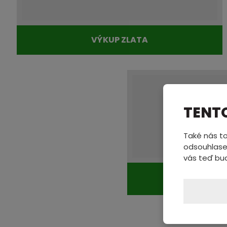
VÝKUP ZLATA
TENT
Také nás to
odsouhlase
vás teď bu
VÝKUP 