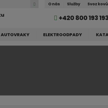
Hledat
O nás
Služby
Svoz kov
ku
+420 800 193 19
AUTOVRAKY
ELEKTROODPADY
KAT