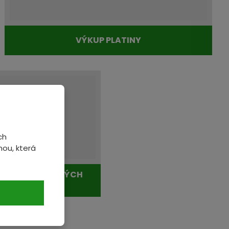
VÝKUP PLATINY
ch
ou, která
 OBSAHEM DRAHÝCH
VŮ