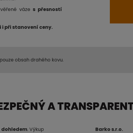
ověřené váze
s přesností
 i při stanovení ceny.
 pouze obsah drahého kovu.
BEZPEČNÝ A TRANSPAREN
d dohledem
. Výkup
Barko s.r.o.