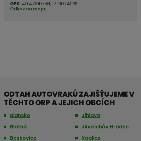
GPS:
49.4719075N, 17.1307403E
Odkaz na mapu
ODTAH AUTOVRAKŮ ZAJIŠŤUJEME V
TĚCHTO ORP A JEJICH OBCÍCH
Blansko
Jihlava
Blatná
Jindřichův Hradec
Boskovice
Kaplice