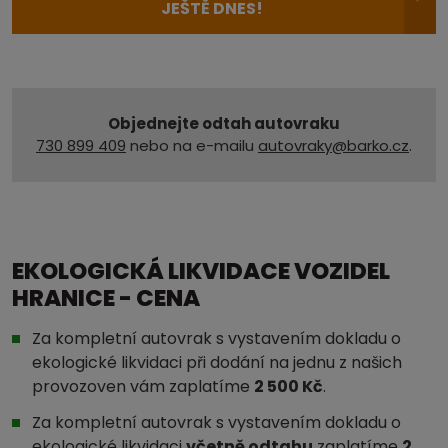
JEŠTĚ DNES!
Objednejte odtah autovraku
730 899 409
nebo na e-mailu
autovraky@barko.cz
.
EKOLOGICKÁ LIKVIDACE VOZIDEL
HRANICE - CENA
Za kompletní autovrak s vystavením dokladu o
ekologické likvidaci při dodání na jednu z našich
provozoven vám zaplatíme
2 500 Kč
.
Za kompletní autovrak s vystavením dokladu o
ekologické likvidaci
včetně odtahu
zaplatíme
2