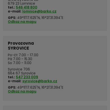
679 23 Lomnice
tel.:
546 418 800
e-mail:
lomnice@barko.cz
GPS:
49°11'17.625"N, 16°21'31.394"E
Odkaz na mapu
Provozovna
SYROVICE
Po-čt 7.00 - 17.00
Pá 7.00 - 15.30
So 7.00 - 11.00
Syrovice 706
664 67 Syrovice
tel.:
547 233 009
e-mail:
syrovice@barko.cz
GPS:
49°11'17.625"N, 16°21'31.394"E
Odkaz na mapu