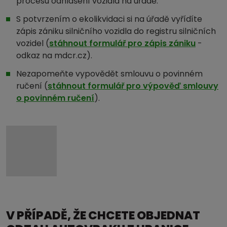
procesu odhlášení vozidla na úřadě.
S potvrzením o ekolikvidaci si na úřadě vyřídíte
zápis zániku silničního vozidla do registru silničních
vozidel (
stáhnout formulář pro zápis zániku
-
odkaz na mdcr.cz).
Nezapomeňte vypovědět smlouvu o povinném
ručení (
stáhnout formulář pro výpověď smlouvy
o povinném ručení
).
V PŘÍPADĚ, ŽE CHCETE OBJEDNAT