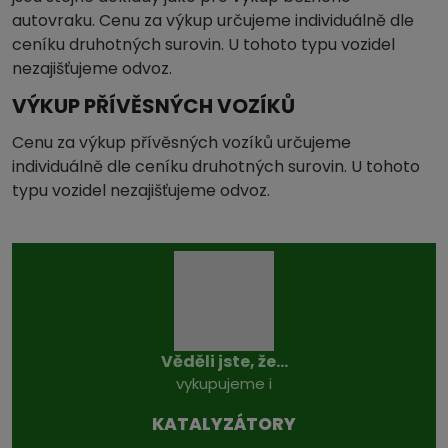
autovraku. Cenu za výkup určujeme individuálně dle
ceníku druhotných surovin. U tohoto typu vozidel
nezajišťujeme odvoz.
VÝKUP PŘÍVĚSNÝCH VOZÍKŮ
Cenu za výkup přívěsných vozíků určujeme
individuálně dle ceníku druhotných surovin. U tohoto
typu vozidel nezajišťujeme odvoz.
Věděli jste, že...
vykupujeme i
KATALYZÁTO­RY