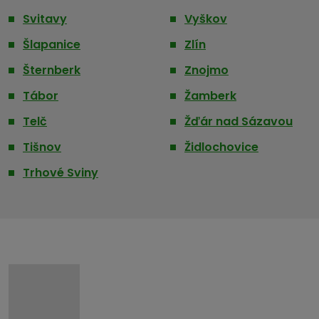
Svitavy
Vyškov
Šlapanice
Zlín
Šternberk
Znojmo
Tábor
Žamberk
Telč
Žďár nad Sázavou
Tišnov
Židlochovice
Trhové Sviny