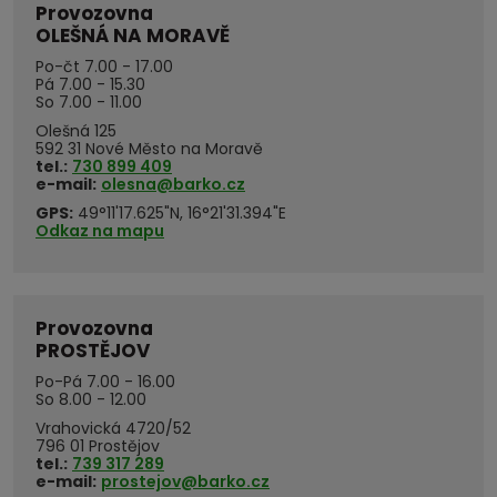
Provozovna
OLEŠNÁ NA MORAVĚ
Po-čt 7.00 - 17.00
Pá 7.00 - 15.30
So 7.00 - 11.00
Olešná 125
592 31 Nové Město na Moravě
tel.:
730 899 409
e-mail:
olesna@barko.cz
GPS:
49°11'17.625"N, 16°21'31.394"E
Odkaz na mapu
Provozovna
PROSTĚJOV
Po-Pá 7.00 - 16.00
So 8.00 - 12.00
Vrahovická 4720/52
796 01 Prostějov
tel.:
739 317 289
e-mail:
prostejov@barko.cz