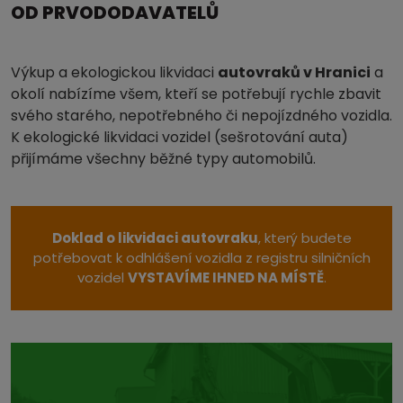
OD PRVODODAVATELŮ
Výkup a ekologickou likvidaci
autovraků v Hranici
a
okolí nabízíme všem, kteří se potřebují rychle zbavit
svého starého, nepotřebného či nepojízdného vozidla.
K ekologické likvidaci vozidel (sešrotování auta)
přijímáme všechny běžné typy automobilů.
Doklad o likvidaci autovraku
, který budete
potřebovat k odhlášení vozidla z registru silničních
vozidel
VYSTAVÍME IHNED NA MÍSTĚ
.