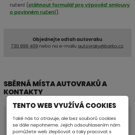
ručení (
stáhnout formulář pro výpověď smlouvy
o povinném ručení
).
Objednejte odtah autovraku
730 899 409
nebo na e-mailu
autovraky@barko.cz
.
SBĚRNÁ MÍSTA AUTOVRAKŮ A
KONTAKTY
TENTO WEB VYUŽÍVÁ COOKIES
Provozovna a sídlo
Také nás to otravuje, ale bez souborů cookies
ZASTÁVKA
se dále nepohneme. Jejich odsouhlasením nám
Po-čt 7.00 - 17.00
pomůžete web zlepšovat a taky pracovat s