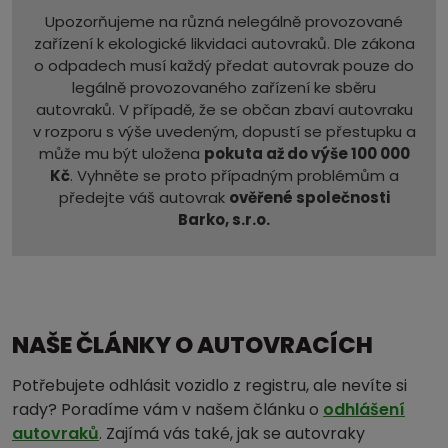
Upozorňujeme na různá nelegálně provozované
zařízení k ekologické likvidaci autovraků. Dle zákona
o odpadech musí každý předat autovrak pouze do
legálně provozovaného zařízení ke sběru
autovraků. V případě, že se občan zbaví autovraku
v rozporu s výše uvedeným, dopustí se přestupku a
může mu být uložena
pokuta až do výše 100 000
Kč
. Vyhněte se proto případným problémům a
předejte váš autovrak
ověřené společnosti
Barko, s.r.o.
NAŠE ČLÁNKY O AUTOVRACÍCH
Potřebujete odhlásit vozidlo z registru, ale nevíte si
rady? Poradíme vám v našem článku o
odhlášení
autovraků
. Zajímá vás také, jak se autovraky