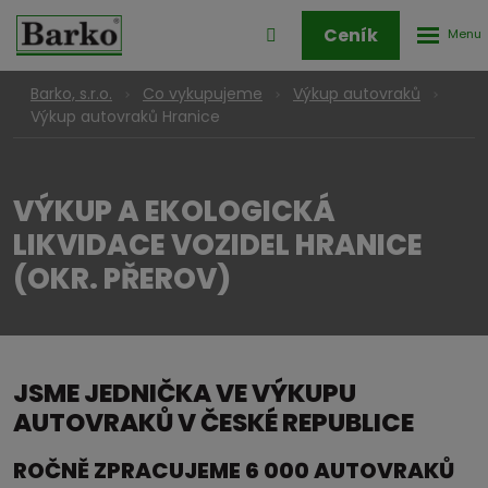
Rozbale
Přihlášení
Ceník
menu
do
klienstké
Barko, s.r.o.
Co vykupujeme
Výkup autovraků
zóny
Výkup autovraků Hranice
VÝKUP A EKOLOGICKÁ
LIKVIDACE VOZIDEL HRANICE
(OKR. PŘEROV)
JSME JEDNIČKA VE VÝKUPU
AUTOVRAKŮ V ČESKÉ REPUBLICE
ROČNĚ ZPRACUJEME 6 000 AUTOVRAKŮ