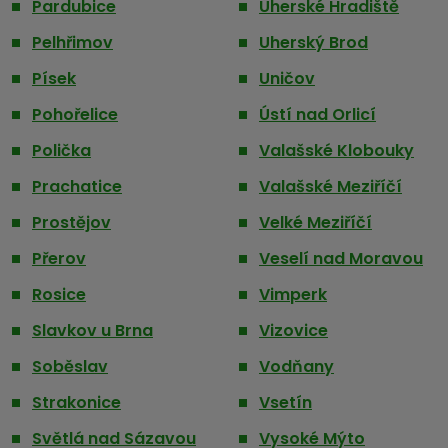
Pardubice
Uherské Hradiště
Pelhřimov
Uherský Brod
Písek
Uničov
Pohořelice
Ústí nad Orlicí
Polička
Valašské Klobouky
Prachatice
Valašské Meziříčí
Prostějov
Velké Meziříčí
Přerov
Veselí nad Moravou
Rosice
Vimperk
Slavkov u Brna
Vizovice
Soběslav
Vodňany
Strakonice
Vsetín
Světlá nad Sázavou
Vysoké Mýto