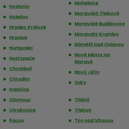
Mohelnice
Hodonín
Moravská Třebová
Holešov
Moravské Budějovice
Hradec Králové
Moravský Krumlov
Hranice
Náměšť nad Oslavou
Humpolec
Nové Město na
Hustopeče
Moravě
Chotěboř
Nový Jičín
Chrudim
Odry
Ivančice
Olomouc
Třebíč
Otrokovice
Třeboň
Pacov
Týn nad Vltavou