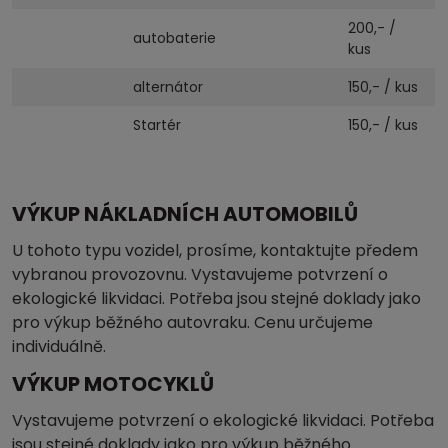
200,- /
autobaterie
kus
alternátor
150,- / kus
Startér
150,- / kus
VÝKUP NÁKLADNÍCH AUTOMOBILŮ
U tohoto typu vozidel, prosíme, kontaktujte předem
vybranou provozovnu. Vystavujeme potvrzení o
ekologické likvidaci. Potřeba jsou stejné doklady jako
pro výkup běžného autovraku. Cenu určujeme
individuálně.
VÝKUP MOTOCYKLŮ
Vystavujeme potvrzení o ekologické likvidaci. Potřeba
jsou stejné doklady jako pro výkup běžného