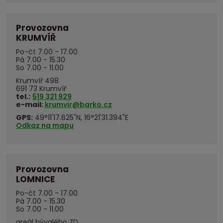
Provozovna
KRUMVÍŘ
Po-čt 7.00 - 17.00
Pá 7.00 - 15.30
So 7.00 - 11.00
Krumvíř 498
691 73 Krumvíř
tel.:
519 321 929
e-mail:
krumvir@barko.cz
GPS:
49°11'17.625"N, 16°21'31.394"E
Odkaz na mapu
Provozovna
LOMNICE
Po-čt 7.00 - 17.00
Pá 7.00 - 15.30
So 7.00 - 11.00
areál bývalého ZD