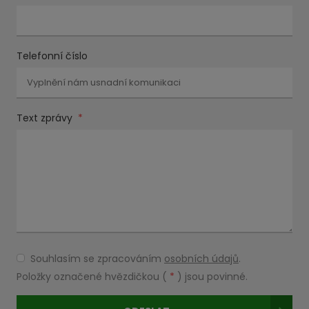
Telefonní číslo
Text zprávy
*
Souhlasím se zpracováním
osobních údajů
.
Souhlasím
se
Položky označené hvězdičkou (
*
) jsou povinné.
zpracováním
osobních