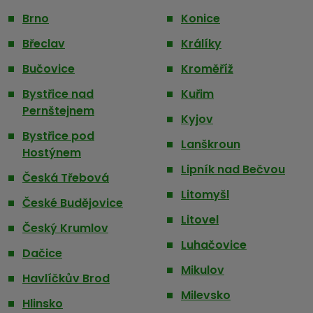
Brno
Konice
Břeclav
Králíky
Bučovice
Kroměříž
Bystřice nad
Kuřim
Pernštejnem
Kyjov
Bystřice pod
Lanškroun
Hostýnem
Lipník nad Bečvou
Česká Třebová
Litomyšl
České Budějovice
Litovel
Český Krumlov
Luhačovice
Dačice
Mikulov
Havlíčkův Brod
Milevsko
Hlinsko