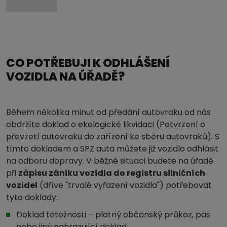
CO POTŘEBUJI K ODHLÁŠENÍ
VOZIDLA NA ÚŘADĚ?
Během několika minut od předání autovraku od nás
obdržíte doklad o ekologické likvidaci (Potvrzení o
převzetí autovraku do zařízení ke sběru autovraků). S
tímto dokladem a SPZ auta můžete již vozidlo odhlásit
na odboru dopravy. V běžné situaci budete na úřadě
při
zápisu zániku vozidla do registru silničních
vozidel
(dříve "trvalé vyřazení vozidla") potřebovat
tyto doklady:
Doklad totožnosti – platný občanský průkaz, pas
nebo jiný nahrazující doklad.