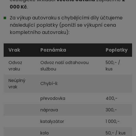
000 Kč
.
Za výkup autovraku s chybějícími díly účtujeme
následující poplatky (poníží se výkupní cena
kompletního autovraku):
Vrak
Poznámka
Poplatky
Odvoz
Odvoz naší odtahovou
500,- /
vraku
službou
kus
Neúplný
Chybí-li:
vrak
převodovka
400,-
náprava
300,-
katalyzátor
1 000,-
kolo
50,- / kus