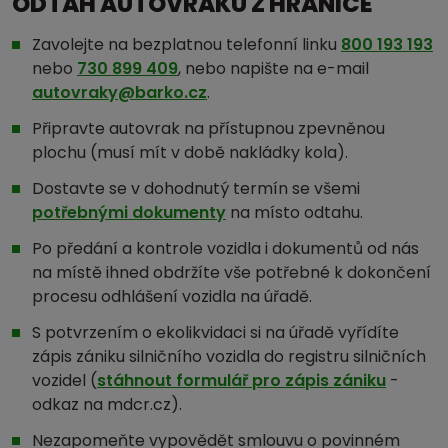
ODTAH AUTOVRAKU Z HRANICE
Zavolejte na bezplatnou telefonní linku
800 193 193
nebo
730 899 409
, nebo napište na e-mail
autovraky@barko.cz
.
Připravte autovrak na přístupnou zpevněnou
plochu (musí mít v době nakládky kola).
Dostavte se v dohodnutý termín se všemi
potřebnými dokumenty
na místo odtahu.
Po předání a kontrole vozidla i dokumentů od nás
na místě ihned obdržíte vše potřebné k dokončení
procesu odhlášení vozidla na úřadě.
S potvrzením o ekolikvidaci si na úřadě vyřídíte
zápis zániku silničního vozidla do registru silničních
vozidel (
stáhnout formulář pro zápis zániku
-
odkaz na mdcr.cz).
Nezapomeňte vypovědět smlouvu o povinném