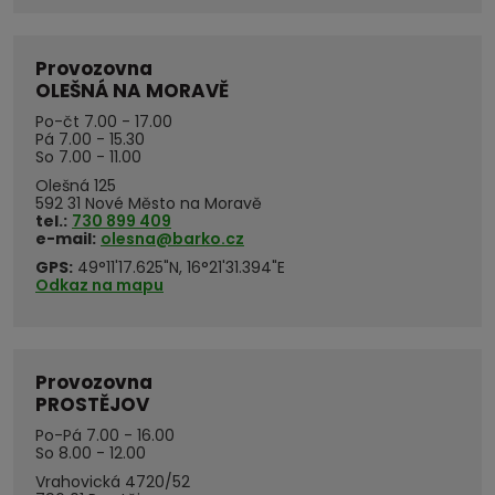
Provozovna
OLEŠNÁ NA MORAVĚ
Po-čt 7.00 - 17.00
Pá 7.00 - 15.30
So 7.00 - 11.00
Olešná 125
592 31 Nové Město na Moravě
tel.:
730 899 409
e-mail:
olesna@barko.cz
GPS:
49°11'17.625"N, 16°21'31.394"E
Odkaz na mapu
Provozovna
PROSTĚJOV
Po-Pá 7.00 - 16.00
So 8.00 - 12.00
Vrahovická 4720/52