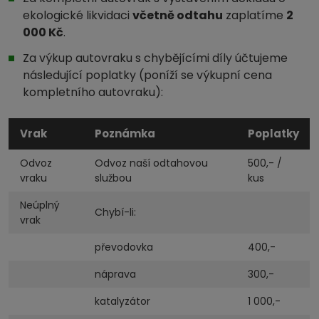
ekologické likvidaci
včetně odtahu
zaplatíme
2
000 Kč
.
Za výkup autovraku s chybějícími díly účtujeme
následující poplatky (poníží se výkupní cena
kompletního autovraku):
Vrak
Poznámka
Poplatky
Odvoz
Odvoz naší odtahovou
500,- /
vraku
službou
kus
Neúplný
Chybí-li:
vrak
převodovka
400,-
náprava
300,-
katalyzátor
1 000,-