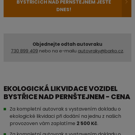
BYSTŘICÍCH NAD PERNŠTEJNEM JEŠTĚ
DNES!
Objednejte odtah autovraku
730 899 409
nebo na e-mailu
autovraky@barko.cz
.
EKOLOGICKÁ LIKVIDACE VOZIDEL
BYSTŘICE NAD PERNŠTEJNEM - CENA
Za kompletní autovrak s vystavením dokladu o
ekologické likvidaci při dodání na jednu z našich
provozoven vám zaplatíme
2 500 Kč
.
Za kompletní autovrak s vystavením dokladu o