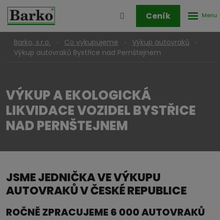
Rozbale
Přihlášení
Ceník
menu
do
klienstké
Barko, s.r.o.
Co vykupujeme
Výkup autovraků
zóny
Výkup autovraků Bystřice nad Pernštejnem
VÝKUP A EKOLOGICKÁ
LIKVIDACE VOZIDEL BYSTŘICE
NAD PERNŠTEJNEM
JSME JEDNIČKA VE VÝKUPU
AUTOVRAKŮ V ČESKÉ REPUBLICE
ROČNĚ ZPRACUJEME 6 000 AUTOVRAKŮ