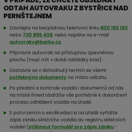
ODTAH AUTOVRAKU Z BYSTŘICE NAD
PERNŠTEJNEM
Zavolejte na bezplatnou telefonní linku
800 193 193
nebo
730 899 409
, nebo napište na e-mail
autovraky@barko.cz
.
Připravte autovrak na přístupnou zpevněnou
plochu (musí mít v době nakládky kola).
Dostavte se v dohodnutý termín se všemi
potřebnými dokumenty
na místo odtahu.
Po předání a kontrole vozidla i dokumentů od nás
na místě ihned obdržíte vše potřebné k dokončení
procesu odhlášení vozidla na úřadě.
S potvrzením o ekolikvidaci si na úřadě vyřídíte
zápis zániku silničního vozidla do registru silničních
vozidel (
stáhnout formulář pro zápis zániku
-