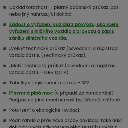
Doklad totožnosti – platný občanský průkaz, pas
nebo jiný nahrazující doklad.
Žádost o vyřazení vozidla z provozu, ukončení
vyřazení silničního vozidla z provozu a zápis
zániku silničního vozidla
.
„Velký“ technický průkaz (osvědčení o registraci
vozidla část II. (Technický průkaz).
„Malý“ technický průkaz (osvědčení o registraci
vozidla část I. – ORV (OTP).
Tabulky s registrační značkou – SPZ.
Písemná plná moc
(v případě zplnomocnění).
Podpisy na plné moci nemusí být úředně ověřené.
Potvrzení o ekologické likvidaci.
Podnikatelé a právnické osoby dokládají také další
doklady (výpis z živnostenského rejstříku, výpis z