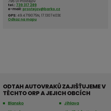
796 01 Prostějov
tel.:
739 317 289
e-mail:
prostejov@barko.cz
GPS:
49.4719075N, 17.1307403E
Odkaz na mapu
ODTAH AUTOVRAKŮ ZAJIŠŤUJEME V
TĚCHTO ORP A JEJICH OBCÍCH
Blansko
Jihlava