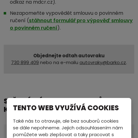
odkaz na mdcr.cz).
Nezapomeňte vypovědět smlouvu o povinném
ručení (
stáhnout formulář pro výpověď smlouvy
o povinném ručení
).
Objednejte odtah autovraku
730 899 409
nebo na e-mailu
autovraky@barko.cz
.
SBĚRNÁ MÍSTA AUTOVRAKŮ A
TENTO WEB VYUŽÍVÁ COOKIES
KONTAKTY
Také nás to otravuje, ale bez souborů cookies
se dále nepohneme. Jejich odsouhlasením nám
Provozovna a sídlo
pomůžete web zlepšovat a taky pracovat s