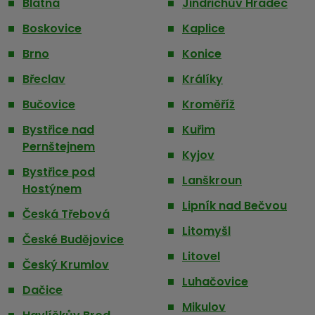
Blatná
Jindřichův Hradec
Boskovice
Kaplice
Brno
Konice
Břeclav
Králíky
Bučovice
Kroměříž
Bystřice nad
Kuřim
Pernštejnem
Kyjov
Bystřice pod
Lanškroun
Hostýnem
Lipník nad Bečvou
Česká Třebová
Litomyšl
České Budějovice
Litovel
Český Krumlov
Luhačovice
Dačice
Mikulov