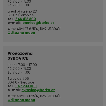
Pá 7.00 - 15.30
So 7.00 - 11.00
areál bývalého ZD
679 23 Lomnice
tel.:
546 418 800
e-mail:
lomnice@barko.cz
GPS:
49°11'17.625"N, 16°21'31.394"E
Odkaz na mapu
Provozovna
SYROVICE
Po-čt 7.00 - 17.00
Pá 7.00 - 15.30
So 7.00 - 11.00
Syrovice 706
664 67 Syrovice
tel.:
547 233 009
e-mail:
syrovice@barko.cz
GPS:
49°11'17.625"N, 16°21'31.394"E
Odkaz na mapu