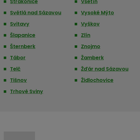
Strakonice
Vsetín
Světlá nad Sázavou
Vysoké Mýto
Svitavy
Vyškov
Šlapanice
Zlín
Šternberk
Znojmo
Tábor
Žamberk
Telč
Žďár nad Sázavou
Tišnov
Židlochovice
Trhové Sviny