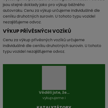
jsou stejné doklady jako pro výkup běžného
autovraku. Cenu za výkup určujeme individuálně dle
ceníku druhotných surovin. U tohoto typu vozidel
nezajišťujeme odvoz.
VÝKUP PŘÍVĚSNÝCH VOZÍKŮ
Cenu za výkup přívěsných vozíků určujeme
individuálně dle ceníku druhotných surovin. U tohoto
typu vozidel nezajišťujeme odvoz.
Věděli jste, že...
vykupujeme i
KATALYZÁTO­RY