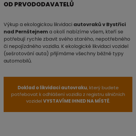
OD PRVODODAVATELŮ
Výkup a ekologickou likvidaci
autovraků v Bystřici
nad Pernštejnem
a okolí nabízíme všem, kteří se
potřebují rychle zbavit svého starého, nepotřebného
či nepojízdného vozidla. K ekologické likvidaci vozidel
(sešrotování auta) přijímáme všechny běžné typy
automobilů.
Doklad o likvidaci autovraku
, který budete
potřebovat k odhlášení vozidla z registru silničních
vozidel
VYSTAVÍME IHNED NA MÍSTĚ
.