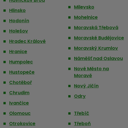
Havlíčkův Brod
Milevsko
Hlinsko
Mohelnice
Hodonín
Moravská Třebová
Holešov
Moravské Budějovice
Hradec Králové
Moravský Krumlov
Hranice
Náměšť nad Oslavou
Humpolec
Nové Město na
Hustopeče
Moravě
Chotěboř
Nový Jičín
Chrudim
Odry
Ivančice
Olomouc
Třebíč
Otrokovice
Třeboň