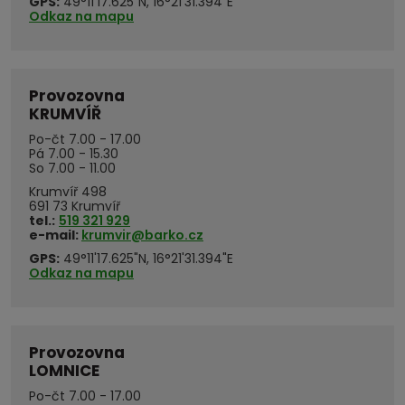
GPS:
49°11'17.625"N, 16°21'31.394"E
Odkaz na mapu
Provozovna
KRUMVÍŘ
Po-čt 7.00 - 17.00
Pá 7.00 - 15.30
So 7.00 - 11.00
Krumvíř 498
691 73 Krumvíř
tel.:
519 321 929
e-mail:
krumvir@barko.cz
GPS:
49°11'17.625"N, 16°21'31.394"E
Odkaz na mapu
Provozovna
LOMNICE
Po-čt 7.00 - 17.00