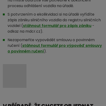
na místě obdržíte vše potřebné k dokončení
procesu odhlášení vozidla na úřadě.
S potvrzením o ekolikvidaci si na úřadě vyřídíte
zápis zániku silničního vozidla do registru silničních
vozidel (
stáhnout formulář pro zápis zániku
-
odkaz na mdcr.cz).
Nezapomeňte vypovědět smlouvu o povinném
ručení (
stáhnout formulář pro výpověď smlouvy
o povinném ručení
).
V PŘÍPADĚ, ŽE CHCETE OBJEDNAT