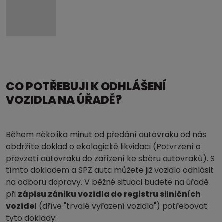
CO POTŘEBUJI K ODHLÁŠENÍ
VOZIDLA NA ÚŘADĚ?
Během několika minut od předání autovraku od nás
obdržíte doklad o ekologické likvidaci (Potvrzení o
převzetí autovraku do zařízení ke sběru autovraků). S
tímto dokladem a SPZ auta můžete již vozidlo odhlásit
na odboru dopravy. V běžné situaci budete na úřadě
při
zápisu zániku vozidla do registru silničních
vozidel
(dříve "trvalé vyřazení vozidla") potřebovat
tyto doklady: