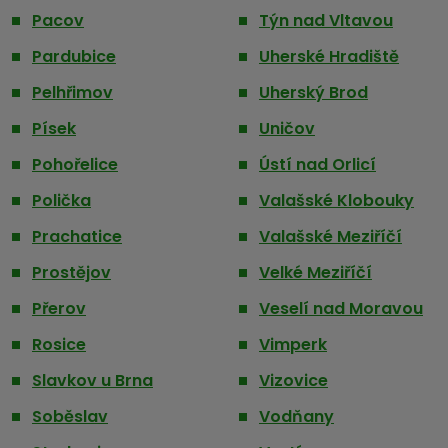
Pacov
Týn nad Vltavou
Pardubice
Uherské Hradiště
Pelhřimov
Uherský Brod
Písek
Uničov
Pohořelice
Ústí nad Orlicí
Polička
Valašské Klobouky
Prachatice
Valašské Meziříčí
Prostějov
Velké Meziříčí
Přerov
Veselí nad Moravou
Rosice
Vimperk
Slavkov u Brna
Vizovice
Soběslav
Vodňany