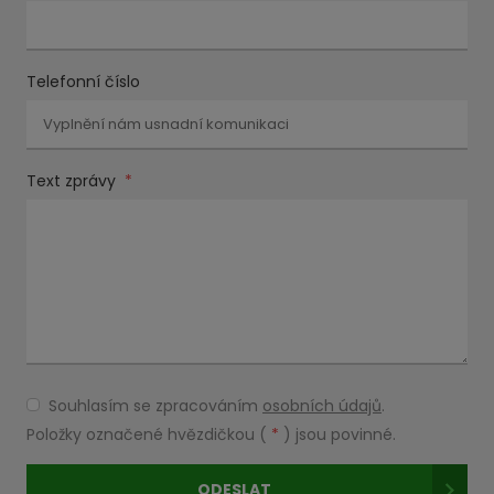
Telefonní číslo
Text zprávy
*
Souhlasím se zpracováním
osobních údajů
.
Souhlasím
se
Položky označené hvězdičkou (
*
) jsou povinné.
zpracováním
osobních
ODESLAT
údajů
.