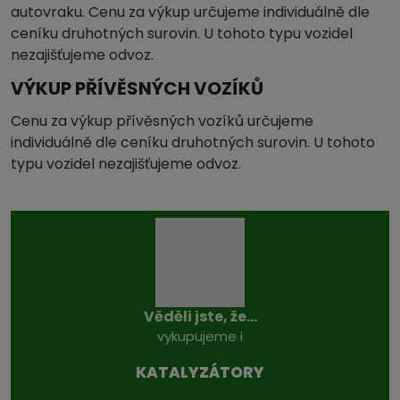
autovraku. Cenu za výkup určujeme individuálně dle
ceníku druhotných surovin. U tohoto typu vozidel
nezajišťujeme odvoz.
VÝKUP PŘÍVĚSNÝCH VOZÍKŮ
Cenu za výkup přívěsných vozíků určujeme
individuálně dle ceníku druhotných surovin. U tohoto
typu vozidel nezajišťujeme odvoz.
Věděli jste, že...
vykupujeme i
KATALYZÁTO­RY