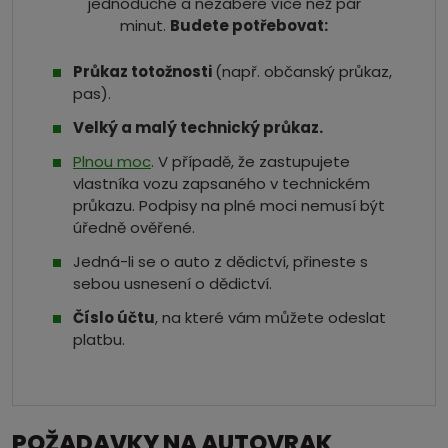
jednoduché a nezabere více než pár
minut.
Budete potřebovat:
Průkaz totožnosti
(např. občanský průkaz,
pas).
Velký a malý technický průkaz.
Plnou moc
. V případě, že zastupujete
vlastníka vozu zapsaného v technickém
průkazu. Podpisy na plné moci nemusí být
úředně ověřené.
Jedná-li se o auto z dědictví, přineste s
sebou usnesení o dědictví.
Číslo účtu
, na které vám můžete odeslat
platbu.
POŽADAVKY NA AUTOVRAK