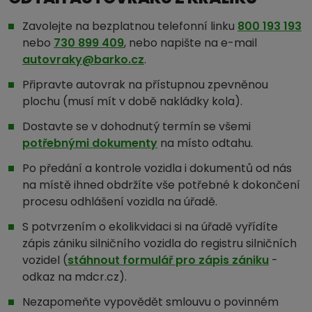
Zavolejte na bezplatnou telefonní linku
800 193 193
nebo
730 899 409
, nebo napište na e-mail
autovraky@barko.cz
.
Připravte autovrak na přístupnou zpevněnou
plochu (musí mít v době nakládky kola).
Dostavte se v dohodnutý termín se všemi
potřebnými dokumenty
na místo odtahu.
Po předání a kontrole vozidla i dokumentů od nás
na místě ihned obdržíte vše potřebné k dokončení
procesu odhlášení vozidla na úřadě.
S potvrzením o ekolikvidaci si na úřadě vyřídíte
zápis zániku silničního vozidla do registru silničních
vozidel (
stáhnout formulář pro zápis zániku
-
odkaz na mdcr.cz).
Nezapomeňte vypovědět smlouvu o povinném