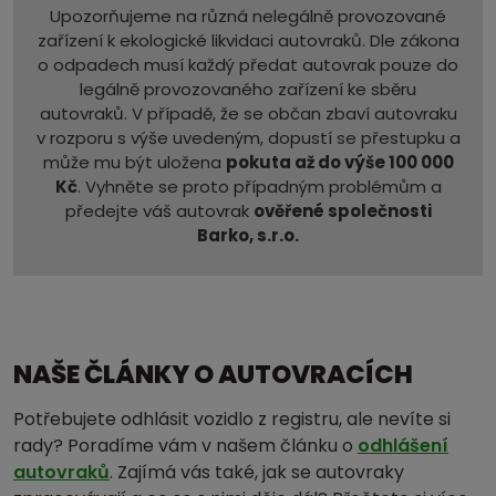
Upozorňujeme na různá nelegálně provozované
zařízení k ekologické likvidaci autovraků. Dle zákona
o odpadech musí každý předat autovrak pouze do
legálně provozovaného zařízení ke sběru
autovraků. V případě, že se občan zbaví autovraku
v rozporu s výše uvedeným, dopustí se přestupku a
může mu být uložena
pokuta až do výše 100 000
Kč
. Vyhněte se proto případným problémům a
předejte váš autovrak
ověřené společnosti
Barko, s.r.o.
NAŠE ČLÁNKY O AUTOVRACÍCH
Potřebujete odhlásit vozidlo z registru, ale nevíte si
rady? Poradíme vám v našem článku o
odhlášení
autovraků
. Zajímá vás také, jak se autovraky