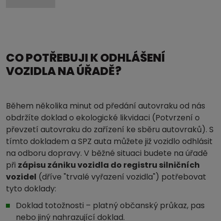
CO POTŘEBUJI K ODHLÁŠENÍ
VOZIDLA NA ÚŘADĚ?
Během několika minut od předání autovraku od nás
obdržíte doklad o ekologické likvidaci (Potvrzení o
převzetí autovraku do zařízení ke sběru autovraků). S
tímto dokladem a SPZ auta můžete již vozidlo odhlásit
na odboru dopravy. V běžné situaci budete na úřadě
při
zápisu zániku vozidla do registru silničních
vozidel
(dříve "trvalé vyřazení vozidla") potřebovat
tyto doklady:
Doklad totožnosti – platný občanský průkaz, pas
nebo jiný nahrazující doklad.