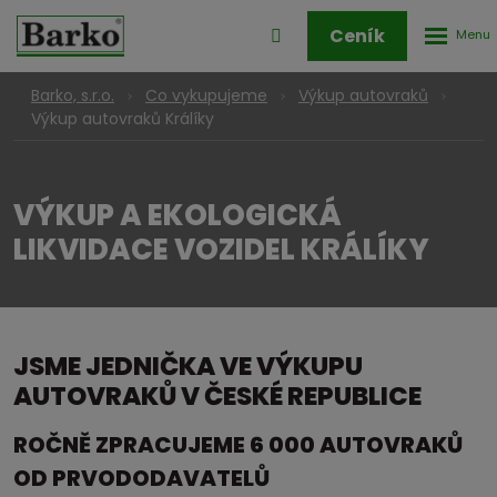
Rozbale
Přihlášení
Ceník
menu
do
klienstké
Barko, s.r.o.
Co vykupujeme
Výkup autovraků
zóny
Výkup autovraků Králíky
VÝKUP A EKOLOGICKÁ
LIKVIDACE VOZIDEL KRÁLÍKY
JSME JEDNIČKA VE VÝKUPU
AUTOVRAKŮ V ČESKÉ REPUBLICE
ROČNĚ ZPRACUJEME 6 000 AUTOVRAKŮ
OD PRVODODAVATELŮ