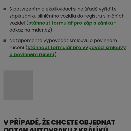
S potvrzením o ekolikvidaci si na úřadě vyřídíte
zápis zániku silničního vozidla do registru silničních
vozidel (
stáhnout formulář pro zápis zániku
-
odkaz na mdcr.cz).
Nezapomeňte vypovědět smlouvu o povinném
ručení (
stáhnout formulář pro výpověď smlouvy
o povinném ručení
).
V PŘÍPADĚ, ŽE CHCETE OBJEDNAT
ODTAH AUTOVRAKU Z KRÁLÍKŮ