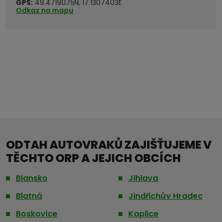
GPS:
49.4719075N, 17.1307403E
Odkaz na mapu
ODTAH AUTOVRAKŮ ZAJIŠŤUJEME V
TĚCHTO ORP A JEJICH OBCÍCH
Blansko
Jihlava
Blatná
Jindřichův Hradec
Boskovice
Kaplice