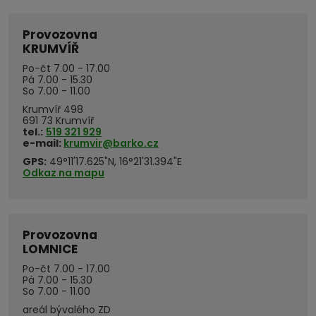
Provozovna
KRUMVÍŘ
Po-čt 7.00 - 17.00
Pá 7.00 - 15.30
So 7.00 - 11.00
Krumvíř 498
691 73 Krumvíř
tel.:
519 321 929
e-mail:
krumvir@barko.cz
GPS:
49°11'17.625"N, 16°21'31.394"E
Odkaz na mapu
Provozovna
LOMNICE
Po-čt 7.00 - 17.00
Pá 7.00 - 15.30
So 7.00 - 11.00
areál bývalého ZD