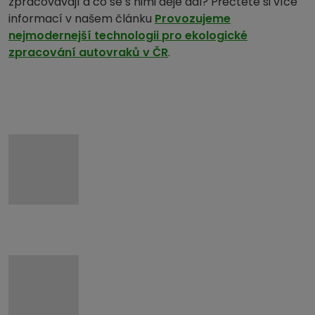
zpracovávají a co se s nimi děje dál? Přečtete si více
informací v našem článku
Provozujeme
nejmodernejší technologii pro ekologické
zpracování autovraků v ČR
.