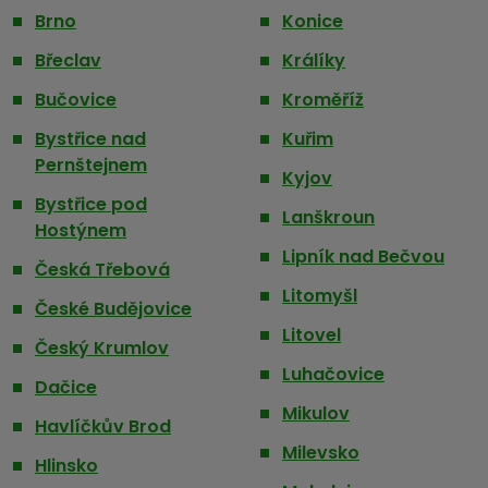
Brno
Konice
Břeclav
Králíky
Bučovice
Kroměříž
Bystřice nad
Kuřim
Pernštejnem
Kyjov
Bystřice pod
Lanškroun
Hostýnem
Lipník nad Bečvou
Česká Třebová
Litomyšl
České Budějovice
Litovel
Český Krumlov
Luhačovice
Dačice
Mikulov
Havlíčkův Brod
Milevsko
Hlinsko