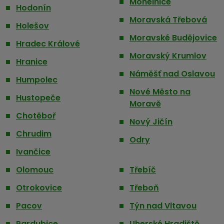
Mohelnice
Hodonín
Moravská Třebová
Holešov
Moravské Budějovice
Hradec Králové
Moravský Krumlov
Hranice
Náměšť nad Oslavou
Humpolec
Nové Město na
Hustopeče
Moravě
Chotěboř
Nový Jičín
Chrudim
Odry
Ivančice
Olomouc
Třebíč
Otrokovice
Třeboň
Pacov
Týn nad Vltavou
Pardubice
Uherské Hradiště