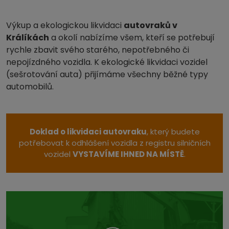
Výkup a ekologickou likvidaci
autovraků v
Králíkách
a okolí nabízíme všem, kteří se potřebují
rychle zbavit svého starého, nepotřebného či
nepojízdného vozidla. K ekologické likvidaci vozidel
(sešrotování auta) přijímáme všechny běžné typy
automobilů.
Doklad o likvidaci autovraku
, který budete
potřebovat k odhlášení vozidla z registru silničních
vozidel
VYSTAVÍME IHNED NA MÍSTĚ
.