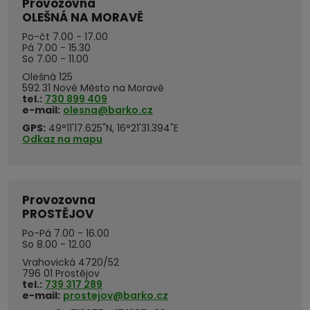
Provozovna
OLEŠNÁ NA MORAVĚ
Po-čt 7.00 - 17.00
Pá 7.00 - 15.30
So 7.00 - 11.00
Olešná 125
592 31 Nové Město na Moravě
tel.:
730 899 409
e-mail:
olesna@barko.cz
GPS:
49°11'17.625"N, 16°21'31.394"E
Odkaz na mapu
Provozovna
PROSTĚJOV
Po-Pá 7.00 - 16.00
So 8.00 - 12.00
Vrahovická 4720/52
796 01 Prostějov
tel.:
739 317 289
e-mail:
prostejov@barko.cz