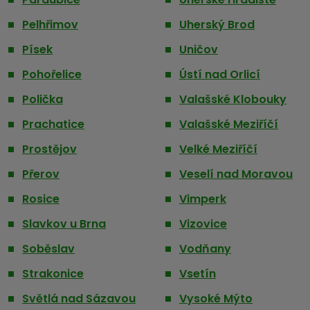
Pelhřimov
Uherský Brod
Písek
Uničov
Pohořelice
Ústí nad Orlicí
Polička
Valašské Klobouky
Prachatice
Valašské Meziříčí
Prostějov
Velké Meziříčí
Přerov
Veselí nad Moravou
Rosice
Vimperk
Slavkov u Brna
Vizovice
Soběslav
Vodňany
Strakonice
Vsetín
Světlá nad Sázavou
Vysoké Mýto