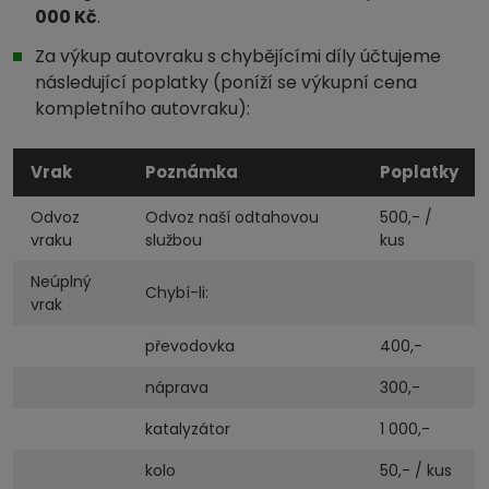
000 Kč
.
Za výkup autovraku s chybějícími díly účtujeme
následující poplatky (poníží se výkupní cena
kompletního autovraku):
Vrak
Poznámka
Poplatky
Odvoz
Odvoz naší odtahovou
500,- /
vraku
službou
kus
Neúplný
Chybí-li:
vrak
převodovka
400,-
náprava
300,-
katalyzátor
1 000,-
kolo
50,- / kus