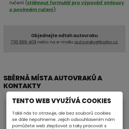
ručení (
stáhnout formulář pro výpověď smlouvy
o povinném ručení
).
Objednejte odtah autovraku
730 899 409
nebo na e-mailu
autovraky@barko.cz
.
SBĚRNÁ MÍSTA AUTOVRAKŮ A
KONTAKTY
TENTO WEB VYUŽÍVÁ COOKIES
Provozovna a sídlo
Také nás to otravuje, ale bez souborů cookies
ZASTÁVKA
se dále nepohneme. Jejich odsouhlasením nám
Po-čt 7.00 - 17.00
pomůžete web zlepšovat a taky pracovat s
Pá 7.00 - 15.30