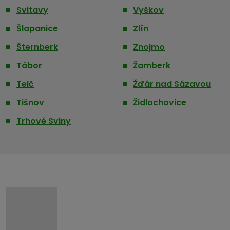
Svitavy
Vyškov
Šlapanice
Zlín
Šternberk
Znojmo
Tábor
Žamberk
Telč
Žďár nad Sázavou
Tišnov
Židlochovice
Trhové Sviny