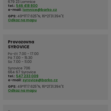
679 23 Lomnice
tel.:
546 418 800
e-mail:
lomnice@barko.cz
GPS:
49°11'17.625"N, 16°21'31.394"E
Odkaz na mapu
Provozovna
SYROVICE
Po-čt 7.00 - 17.00
Pá 7.00 - 15.30
So 7.00 - 11.00
Syrovice 706
664 67 Syrovice
tel.:
547 233 009
e-mail:
syrovice@barko.cz
GPS:
49°11'17.625"N, 16°21'31.394"E
Odkaz na mapu