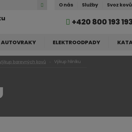
Hledat
O nás
Služby
Svoz kov
ku
+420 800 193 19
AUTOVRAKY
ELEKTROODPADY
KAT
Výkup hliníku
Výkup barevných kovů
U