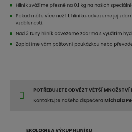
Hliník zvážíme přesně na 0,1 kg na našich speciáln
Pokud máte více než 1 t hliníku, odvezeme jej zdar
vzdálenosti.
Nad 3 tuny hliník odvezeme zdarma s využitím hydr
Zaplatíme vám poštovní poukázkou nebo převod
POTŘEBUJETE ODVÉZT VĚTŠÍ MNOŽSTVÍ 
Kontaktujte našeho dispečera
Michala P
EKOLOGIE A VÝKUP HLINÍKU