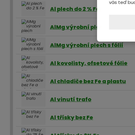
vás teď bu
Al plech do 2 % Fe
AlMg výrobní plech
AlMg výrobní plech s fólií
Al kovolisty, ofsetové fólie
Al chladiče bez Fe a plastu
Al vinutí trafo
Al třísky bez Fe