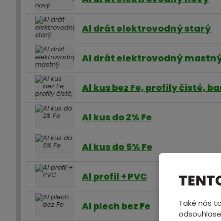
Al drát elektrovodný starý
Al drát elektrovodný mastn
Al kus bez Fe, profily čisté, 
Al kus do 2% Fe
Al kus do 5% Fe
Al profil + PVC
TENT
Také nás to
Al plech bez Fe
odsouhlase