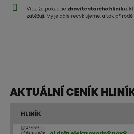
Víte, že pokud se
zbavíte starého hliníku
, k
zatěžují. My je dále recyklujeme, a tak příro
AKTUÁLNÍ CENÍK HLINÍ
HLINÍK
Al drát elektrovodný nový