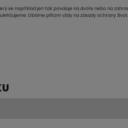
terý se například jen tak povaluje na dvoře nebo na zahrad
dě ulehčujeme. Dbáme přitom vždy na zásady ochrany život
KU