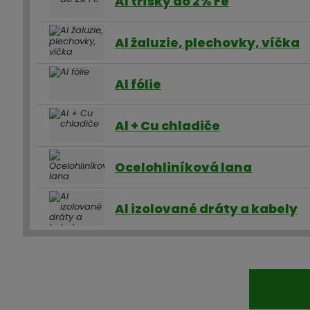
Al třísky do 2% Fe
Al žaluzie, plechovky, víčka
Al fólie
Al + Cu chladiče
Ocelohliníková lana
Al izolované dráty a kabely