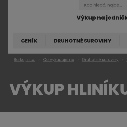
Vyhledávání
Výkup na jednič
CENÍK
DRUHOTNÉ SUROVINY
Barko, s.r.o.
Co vykupujeme
Druhotné suroviny
VÝKUP HLINÍK