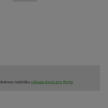
hodněnou nabídku
výkupu kovů pro firmy
.