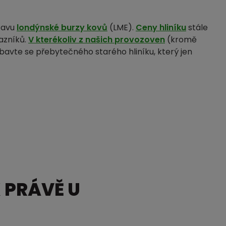
tavu
londýnské burzy kovů
(LME).
Ceny hliníku
stále
azníků.
V kterékoliv z našich provozoven
(kromě
Zbavte se přebytečného starého hliníku, který jen
 PRÁVĚ U