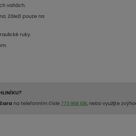
ích vahách.
ma. Záleží pouze na
aulické ruky.
em.
HLINÍKU?
ečara
na telefonním čísle
, nebo využijte zvý
773 968 108