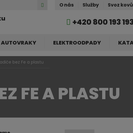
Hledat
O nás
Služby
Svoz kov
ku
+420 800 193 19
AUTOVRAKY
ELEKTROODPADY
KAT
ladiče bez Fe a plastu
EZ FE A PLASTU
jeme