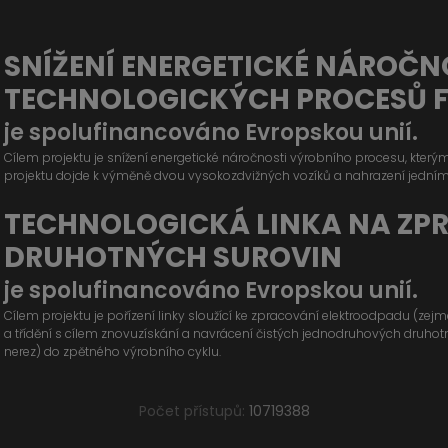
SNÍŽENÍ ENERGETICKÉ NÁROČN
TECHNOLOGICKÝCH PROCESŮ 
je spolufinancováno Evropskou unií.
Cílem projektu je snížení energetické náročnosti výrobního procesu, kter
projektu dojde k výměně dvou vysokozdvižných vozíků a nahrazení jední
TECHNOLOGICKÁ LINKA NA ZP
DRUHOTNÝCH SUROVIN
je spolufinancováno Evropskou unií.
Cílem projektu je pořízení linky sloužící ke zpracování elektroodpadu (ze
a třídění s cílem znovuzískání a navrácení čistých jednodruhových druhotných
nerez) do zpětného výrobního cyklu.
Počet přístupů:
10719388