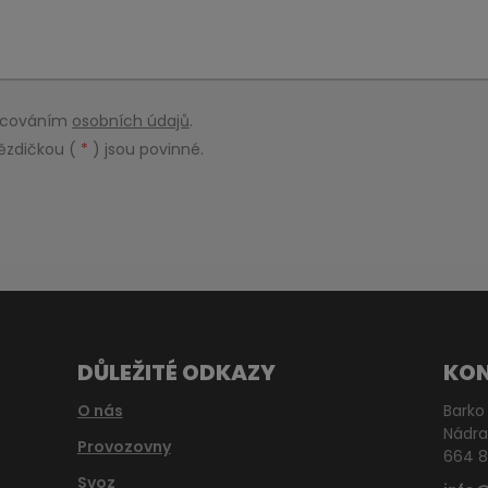
racováním
osobních údajů
.
ězdičkou (
*
) jsou povinné.
DŮLEŽITÉ ODKAZY
KO
O nás
Barko 
Nádra
Provozovny
664 8
Svoz