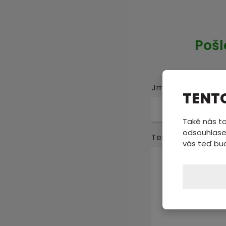
Pošl
Jméno a příjmení
TENT
Také nás to
odsouhlase
Text zprávy
*
vás teď bu