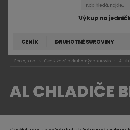
Vyhledávání
Výkup na jednič
CENÍK
DRUHOTNÉ SUROVINY
Al ch
Barko, s.r.o.
Ceník kovů a druhotných surovin
AL CHLADIČE B
V našich provozovnách druhotných surovin
vykupu