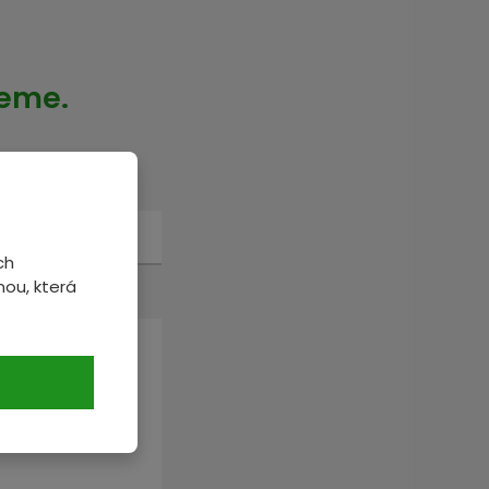
veme.
ch
ou, která