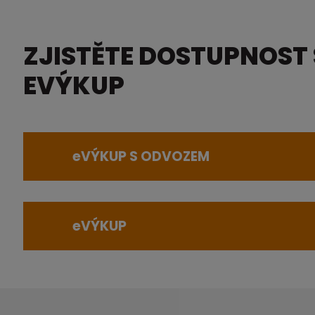
ZJISTĚTE DOSTUPNOST
EVÝKUP
e
VÝKUP S ODVOZEM
e
VÝKUP