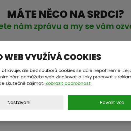
MÁTE NĚCO NA SRDCI?
ete nám zprávu a my se vám oz
*
E-mail
*
O WEB VYUŽÍVÁ COOKIES
 otravuje, ale bez souborů cookies se dále nepohneme. Jeji
ním nám pomůžete web zlepšovat a taky pracovat s reklam
de skutečně zajímat.
Zobrazit podrobnosti
Nastavení
Povolit vše