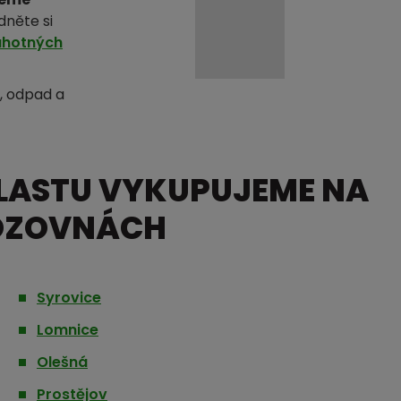
dněte si
uhotných
l, odpad a
 PLASTU VYKUPUJEME NA
VOZOVNÁCH
Syrovice
Lomnice
Olešná
Prostějov