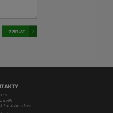
ODESLAT
NTAKTY
s.r.o.
žní 598
4 Zastávka u Brna