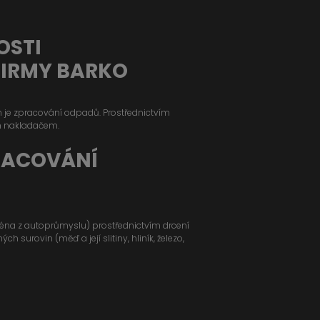
OSTI
FIRMY BARKO
ým je zpracování odpadů. Prostřednictvím
m nakladačem.
RACOVÁNÍ
jména z autoprůmyslu) prostřednictvím drcení
 surovin (měď a její slitiny, hliník, železo,