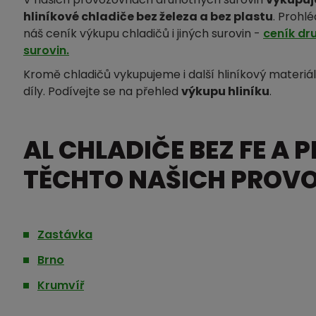
hliníkové chladiče bez železa a bez plastu
. Prohlé
náš ceník výkupu chladičů i jiných surovin -
ceník dr
surovin.
Kromě chladičů vykupujeme i další hliníkový materiá
díly. Podívejte se na přehled
výkupu hliníku
.
AL CHLADIČE BEZ FE A
TĚCHTO NAŠICH PRO
Zastávka
Brno
Krumvíř