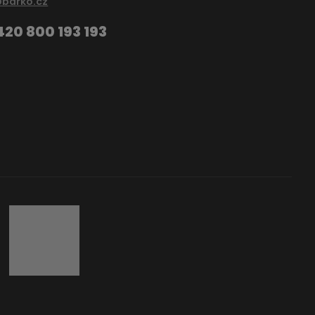
@barko.cz
420 800 193 193