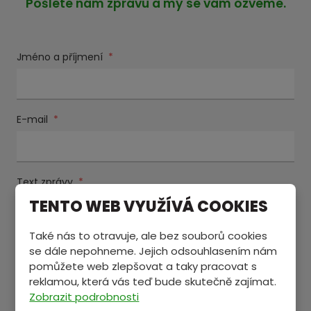
Pošlete nám zprávu a my se vám ozveme.
Jméno a příjmení
*
E-mail
*
Text zprávy
*
TENTO WEB VYUŽÍVÁ COOKIES
Také nás to otravuje, ale bez souborů cookies
se dále nepohneme. Jejich odsouhlasením nám
pomůžete web zlepšovat a taky pracovat s
reklamou, která vás teď bude skutečně zajímat.
Zobrazit podrobnosti