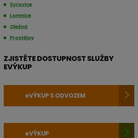
Syrovice
Lomnice
Olešná
Prostějov
ZJISTĚTE DOSTUPNOST SLUŽBY
EVÝKUP
e
VÝKUP S ODVOZEM
e
VÝKUP