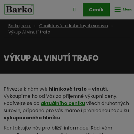
Rozbale
Přihlášení
Ceník
menu
do
klienstké
Barko, s.r.o.
Ceník kovů a druhotných surovin
zóny
Výkup Al vinutí trafo
VÝKUP AL VINUTÍ TRAFO
Přivezte k nám své
hliníkové trafo – vinutí
.
Vykoupíme ho od Vás za příjemné výkupní ceny.
Podívejte se do
aktuálního ceníku
všech druhotných
surovin, případně pro vás máme i přehlednou tabulku
vykupovaného hliníku
.
Kontaktujte nás pro bližší informace. Rádi vám