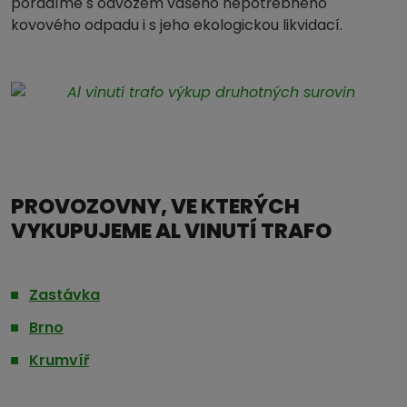
poradíme s odvozem vašeho nepotřebného
kovového odpadu i s jeho ekologickou likvidací.
PROVOZOVNY, VE KTERÝCH
VYKUPUJEME AL VINUTÍ TRAFO
Zastávka
Brno
Krumvíř