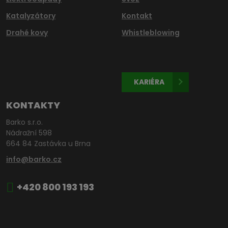
Katalyzátory
Kontakt
Drahé kovy
Whistleblowing
KARIÉRA
KONTAKTY
Barko s.r.o.
Nádražní 598
664 84 Zastávka u Brna
info@barko.cz
+420 800 193 193