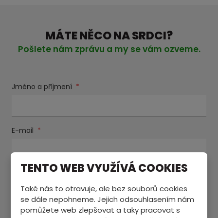
MÁTE NĚCO NA SRDCI?
Pošlete nám zprávu a my se vám ozveme.
Jméno a příjmení
*
E-mail
*
TENTO WEB VYUŽÍVÁ COOKIES
Text zprávy
*
Také nás to otravuje, ale bez souborů cookies
se dále nepohneme. Jejich odsouhlasením nám
pomůžete web zlepšovat a taky pracovat s