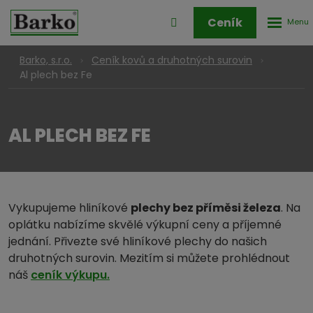
Rozbale
Přihlášení
Ceník
menu
do
klienstké
Barko, s.r.o.
Ceník kovů a druhotných surovin
zóny
Al plech bez Fe
AL PLECH BEZ FE
Vykupujeme hliníkové
plechy bez příměsi železa
. Na
oplátku nabízíme skvělé výkupní ceny a příjemné
jednání. Přivezte své hliníkové plechy do našich
druhotných surovin. Mezitím si můžete prohlédnout
náš
ceník výkupu.