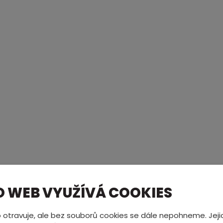
O WEB VYUŽÍVÁ COOKIES
MÁTE NĚCO NA SRDCI?
 otravuje, ale bez souborů cookies se dále nepohneme. Jeji