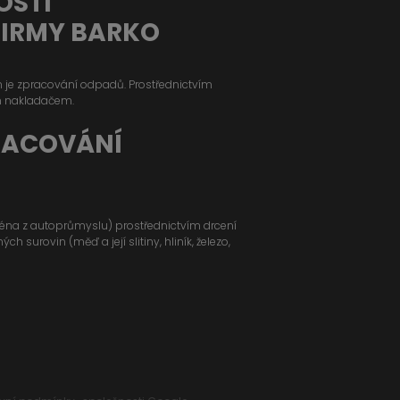
OSTI
FIRMY BARKO
ým je zpracování odpadů. Prostřednictvím
m nakladačem.
RACOVÁNÍ
jména z autoprůmyslu) prostřednictvím drcení
 surovin (měď a její slitiny, hliník, železo,