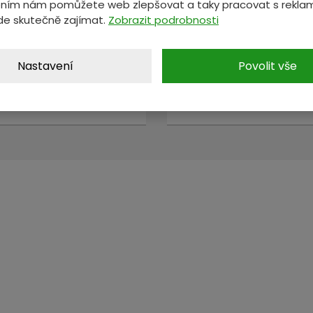
ním nám pomůžete web zlepšovat a taky pracovat s reklam
ete nám zprávu a my se vám oz
de skutečně zajímat.
Zobrazit podrobnosti
Nastavení
Povolit vše
*
E-mail
*