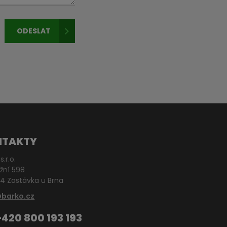
ODESLAT
NTAKTY
s.r.o.
žní 598
4 Zastávka u Brna
@barko.cz
+420 800 193 193