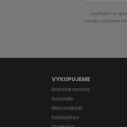
Souhlasím se zp
Souhlasím
se
Položky označené hv
zpracováním
Formulář
osobních
údajů
.
se
nepodařilo
odeslat.
VYKUPUJEME
Druhotné suroviny
Autovraky
Elektroodpady
Katalyzátory
Drahé kovy