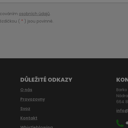
racováním
osobních údajů
.
ězdičkou (
*
) jsou povinné.
DŮLEŽITÉ ODKAZY
KO
O nás
Barko 
Nádra
Provozovny
664 8
Svoz
info
Kontakt
Whistleblowing