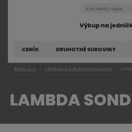
Vyhledávání
Výkup na jednič
CENÍK
DRUHOTNÉ SUROVINY
Lamb
Barko, s.r.o.
Ceník kovů a druhotných surovin
LAMBDA SOND