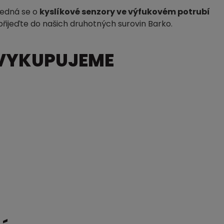
Jedná se o
kyslíkové senzory ve výfukovém potrubí
přijeďte do našich druhotných surovin Barko.
VYKUPUJEME