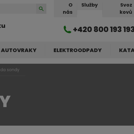
O
Služby
Svoz
Hledat
nás
kovů
ku
+420 800 193 19
AUTOVRAKY
ELEKTROODPADY
KAT
da sondy
Y