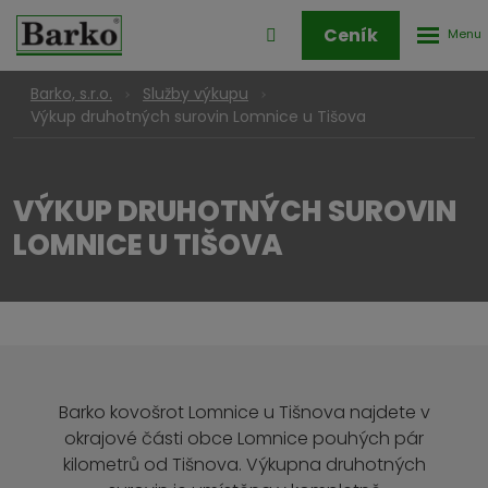
Rozbale
Přihlášení
Ceník
menu
do
klienstké
Barko, s.r.o.
Služby výkupu
zóny
Výkup druhotných surovin Lomnice u Tišova
VÝKUP DRUHOTNÝCH SUROVIN
LOMNICE U TIŠOVA
Barko kovošrot Lomnice u Tišnova najdete v
okrajové části obce Lomnice pouhých pár
kilometrů od Tišnova. Výkupna druhotných