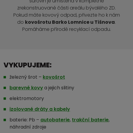
surovin je umístěna v kompletně
zrekonstruované části areálu bývalého ZD.
Pokud máte kovový odpad, přivezte ho k nám
do
kovošrotu Barko Lomnice u Tišnova
.
Pomáháme přírodě recyklací odpadu.
VYKUPUJEME:
železný šrot –
kovošrot
barevné kovy
a jejich slitiny
elektromotory
izolované dráty a kabely
baterie: Pb –
autobaterie
,
trakční baterie
,
náhradní zdroje