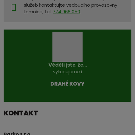
služeb kontaktujte vedoucího provozovny
Lomnice, tel.
774 968 050
.
Věděli jste, že...
vykupujeme i
DRAHÉ KOVY
KONTAKT
Barko s.r.o.