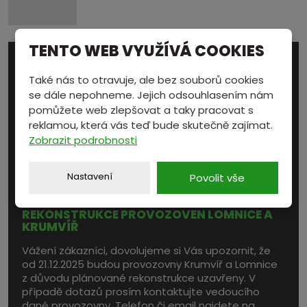
TENTO WEB VYUŽÍVÁ COOKIES
AKTUALITY
Také nás to otravuje, ale bez souborů cookies
se dále nepohneme. Jejich odsouhlasením nám
pomůžete web zlepšovat a taky pracovat s
NOVÉ PRACOVNÍ POZICE
reklamou, která vás teď bude skutečně zajímat.
Zobrazit podrobnosti
Rozšiřujeme náš tým a hledáme nové kolegy! Více
informací naleznete na stránce
Kariéra
.
Nastavení
Povolit vše
REKONSTRUKCE PROVOZOVEN LOMNICE A
KRUMVÍŘ
Vážení zákazníci, dovolujeme si Vás upozornit, že
od 21.12.2025 budou provozovny Krumvíř a Lomnice
z důvodu plánované rekonstrukce uzavřeny. V
případě dotazů prosím kontaktujte vedoucího
dané provozovny. Telefon či email najdete na