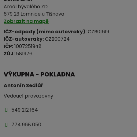
Areál bývalého ZD
679 23 Lomnice u Tišnova
Zobrazit na mapě
IČZ-odpady (mimo autovraky):
CZB01619
IČZ-autovraky:
CZB00724
IČP:
1007251948
ZÚJ:
581976
VÝKUPNA - POKLADNA
Antonín Sedlář
Vedoucí provozovny
549 212 164
774 968 050