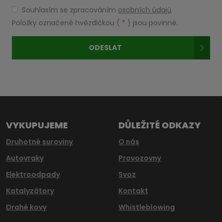
Souhlasím se zpracováním
osobních údajů
.
Souhlasím
se
Položky označené hvězdičkou (
*
) jsou povinné.
zpracováním
osobních
ODESLAT
údajů
.
Formulář
se
nepodařilo
odeslat.
VYKUPUJEME
DŮLEŽITÉ ODKAZY
Druhotné suroviny
O nás
Autovraky
Provozovny
Elektroodpady
Svoz
Katalyzátory
Kontakt
Drahé kovy
Whistleblowing