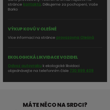
stránce
kontaktů
. Děkujeme za pochopení, Vaše
Barko
VÝKUP KOVŮ V OLEŠNÉ
Více informací na stránce
provozovna Olešná
EKOLOGICKÁ LIKVIDACE VOZIDEL
Odvoz autovraku
k ekologické likvidaci
objednávejte na telefonním čísle
730 899 409
MÁTE NĚCO NA SRDCI?