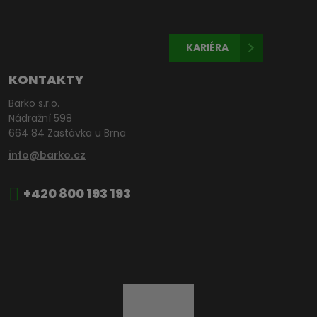
KARIÉRA
KONTAKTY
Barko s.r.o.
Nádražní 598
664 84 Zastávka u Brna
info@barko.cz
+420 800 193 193