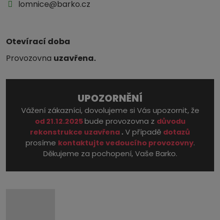
lomnice@barko.cz
Otevírací doba
Provozovna
uzavřena.
UPOZORNĚNÍ
Vážení zákazníci, dovolujeme si Vás upozornit, že
bude provozovna z
od 21.12.2025
důvodu
.
V případě
rekonstrukce
uzavřena
dotazů
prosíme
.
kontaktujte vedoucího provozovny
Děkujeme za pochopení, Vaše Barko.