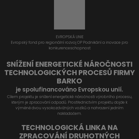
EVROPSKÁ UNIE
Evropský fond pro regionální rozvoj OP Podnikání a inovace pro
konkurenceschopnost
SNÍŽENÍ ENERGETICKÉ NÁROČNOSTI
TECHNOLOGICKÝCH PROCESŮ FIRMY
BARKO
je spolufinancováno Evropskou unií.
Cílem projektu je snížení energetické náročnosti výrobního procesu,
kterým je zpracování odpadů. Prostřednictvím projektu dojde k
výměně dvou vysokozdvižných vozíků a nahrazení jedním
nakladačem.
TECHNOLOGICKÁ LINKA NA
ZPRACOVÁNÍ DRUHOTNÝCH