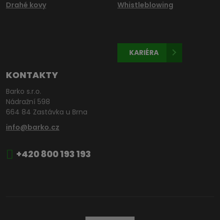
Drahé kovy
Whistleblowing
KARIÉRA
KONTAKTY
Barko s.r.o.
Nádražní 598
664 84 Zastávka u Brna
info@barko.cz
+420 800 193 193