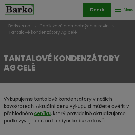
Rozbale
Přihlášení
Ceník
menu
do
klienstké
Barko, s.r.o.
Ceník kovů a druhotných surovin
zóny
Tantalové kondenzátory Ag celé
TANTALOVÉ KONDENZÁTORY
AG CELÉ
Vykupujeme tantalové kondenzátory v našich
kovošrotech. Aktuální cenu výkupu si můžete ověřit v
přehledném
ceníku
, který pravidelně aktualizujeme
podle vývoje cen na Londýnské burze kovů.