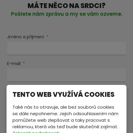
MÁTE NĚCO NA SRDCI?
Pošlete nám zprávu a my se vám ozveme.
Jméno a příjmení
*
E-mail
*
Text zprávy
*
TENTO WEB VYUŽÍVÁ COOKIES
Také nás to otravuje, ale bez souborů cookies
se dále nepohneme. Jejich odsouhlasením nám
pomůžete web zlepšovat a taky pracovat s
reklamou, která vás teď bude skutečně zajímat.