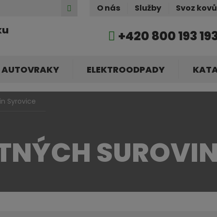
Hledat
O nás
Služby
Svoz kov
ku
+420 800 193 19
AUTOVRAKY
ELEKTROODPADY
KAT
n Syrovice
TNÝCH SUROVIN