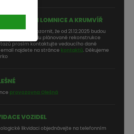
ROVOZOVEN LOMNICE A KRUMVÍŘ
ujeme si Vás upozornit, že od 21.12.2025 budou
 Lomnice z důvodu plánované rekonstrukce
otazů prosím kontaktujte vedoucího dané
 email najdete na stránce
kontaktů
. Děkujeme
arko
LEŠNÉ
ánce
provozovna Olešná
VIDACE VOZIDEL
ologické likvidaci objednávejte na telefonním