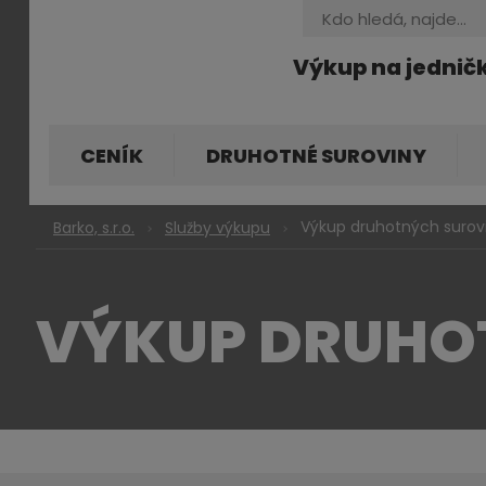
Vyhledávání
Výkup na jednič
CENÍK
DRUHOTNÉ SUROVINY
Výkup druhotných surovi
Barko, s.r.o.
Služby výkupu
VÝKUP DRUHO