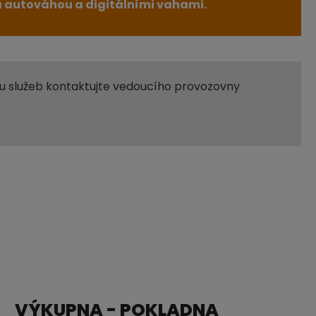
a autováhou a digitálními vahami.
u služeb kontaktujte vedoucího provozovny
VÝKUPNA - POKLADNA