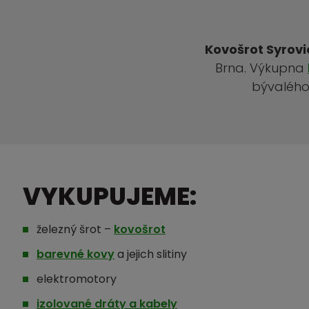
Kovošrot Syrovi
Brna. Výkupna
bývalého
VYKUPUJEME:
železný šrot –
kovošrot
barevné kovy
a jejich slitiny
elektromotory
izolované dráty a kabely