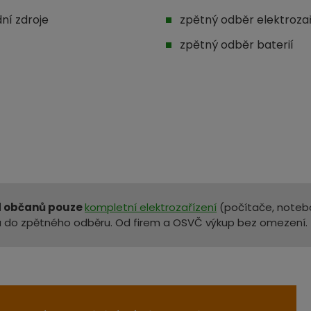
dní zdroje
zpětný odběr elektrozař
zpětný odběr baterií
 občanů pouze
kompletní elektrozařízení
(počítače, notebo
 do zpětného odběru. Od firem a OSVČ výkup bez omezení.