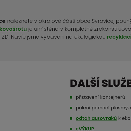
ce
naleznete v okrajové části obce Syrovice, pouhý
kovošrotu
je umístěna v kompletně zrekonstruova
 ZD. Navíc jsme vybaveni na ekologickou
recyklac
DALŠÍ SLUŽ
přistavení kontejnerů
pálení pomocí plasmy, a
odtah autovraků
k ekol
eVÝKUP