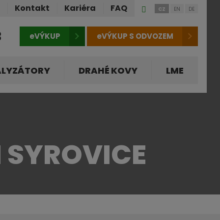
Přihlášení
ů
Kontakt
Kariéra
FAQ
CZ
EN
DE
do
klienstké
3
eVÝKUP
eVÝKUP S ODVOZEM
zóny
ALYZÁTORY
DRAHÉ KOVY
LME
 SYROVICE