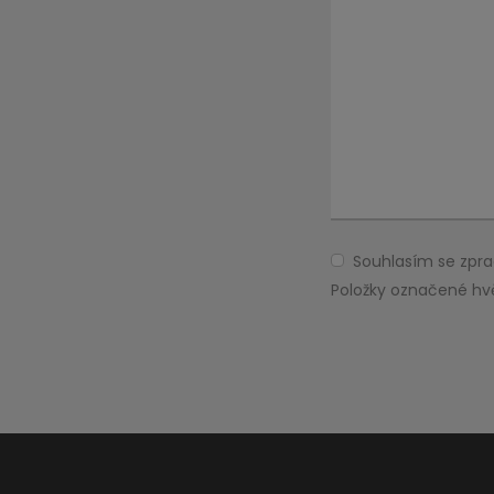
Souhlasím se zp
Souhlasím
se
Položky označené hv
zpracováním
Formulář
osobních
údajů
.
se
nepodařilo
odeslat.