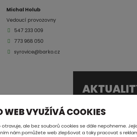
Michal Holub
Vedoucí provozovny
547 233 009
773 968 050
syrovice@barko.cz
AKTUALIT
O WEB VYUŽÍVÁ COOKIES
NOVÉ PRACOVNÍ 
Rozšiřujeme náš tým a
 otravuje, ale bez souborů cookies se dále nepohneme. Jeji
na stránce
Kariéra
.
ním nám pomůžete web zlepšovat a taky pracovat s reklam