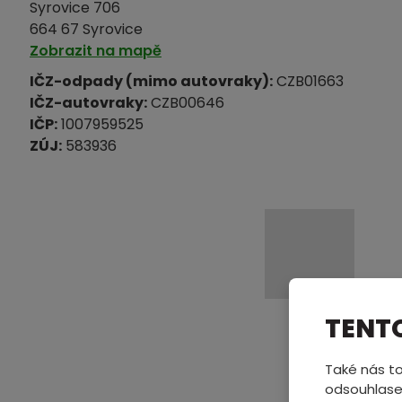
Syrovice 706
664 67 Syrovice
Zobrazit na mapě
IČZ-odpady (mimo autovraky):
CZB01663
IČZ-autovraky:
CZB00646
IČP:
1007959525
ZÚJ:
583936
TENT
Také nás to
odsouhlase