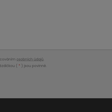
racováním
osobních údajů
.
ězdičkou (
*
) jsou povinné.