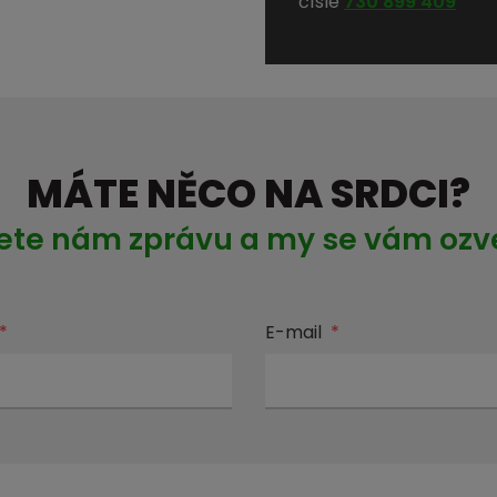
čísle
730 899 409
MÁTE NĚCO NA SRDCI?
ete nám zprávu a my se vám oz
*
E-mail
*