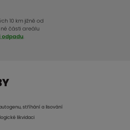
ch 10 km jižně od
né části areálu
i odpadu
.
BY
utogenu, stříhání a lisování
ogické likvidaci