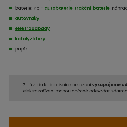
baterie: Pb –
autobaterie
,
trakční baterie
, náhra
autovraky
elektroodpady
katalyzátory
papír
Z důvodu legislativních omezení
vykupujeme od
elektrozařízení mohou občané odevzdat zdarma