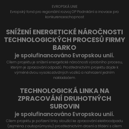
EVROPSKÁ UNIE
Evropský fond pro regionální rozvoj OP Podnikání a inovace pro
konkurenceschopnost
SNÍŽENÍ ENERGETICKÉ NÁROČNOSTI
TECHNOLOGICKÝCH PROCESŮ FIRMY
BARKO
je spolufinancováno Evropskou unií.
Cílem projektu je snížení energetické náročnosti výrobního procesu,
kterým je zpracování odpadů. Prostřednictvím projektu dojde k
výměně dvou vysokozdvižných vozíků a nahrazení jedním
nakladačem.
TECHNOLOGICKÁ LINKA NA
ZPRACOVÁNÍ DRUHOTNÝCH
SUROVIN
je spolufinancováno Evropskou unií.
Cílem projektu je pořízení linky sloužící ke zpracování elektroodpadu
(zejména z autoprůmyslu) prostřednictvím drcení a třídění s cílem