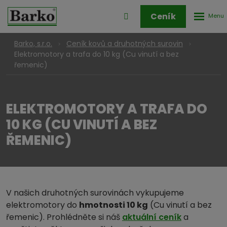
Rozbale
Přihlášení
Ceník
menu
do
klienstké
Barko, s.r.o.
Ceník kovů a druhotných surovin
zóny
Elektromotory a trafa do 10 kg (Cu vinutí a bez
řemenic)
ELEKTROMOTORY A TRAFA DO
10 KG (CU VINUTÍ A BEZ
ŘEMENIC)
V našich druhotných surovinách vykupujeme
elektromotory do
hmotnosti 10 kg
(Cu vinutí a bez
řemenic). Prohlédněte si náš
aktuální ceník
a