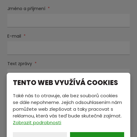
Jméno a příjmení
*
E-mail
*
Text zprávy
*
TENTO WEB VYUŽÍVÁ COOKIES
Také nás to otravuje, ale bez souborů cookies
se dále nepohneme. Jejich odsouhlasením nám
pomůžete web zlepšovat a taky pracovat s
reklamou, která vás teď bude skutečně zajímat.
Zobrazit podrobnosti
Souhlasím se zpracováním
osobních údajů
.
Souhlasím
se
Položky označené hvězdičkou (
*
) jsou povinné.