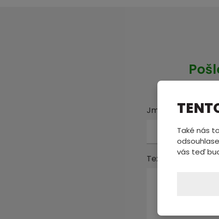
Pošl
TENT
Jméno a příjmení
Také nás to
odsouhlase
vás teď bu
Text zprávy
*