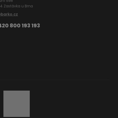
žní 598
4 Zastávka u Brna
@barko.cz
420 800 193 193