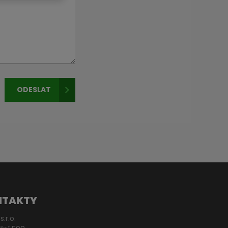
ODESLAT
NTAKTY
s.r.o.