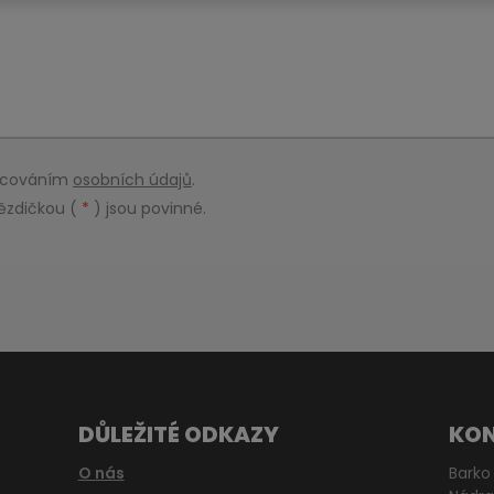
racováním
osobních údajů
.
ězdičkou (
*
) jsou povinné.
DŮLEŽITÉ ODKAZY
KO
O nás
Barko 