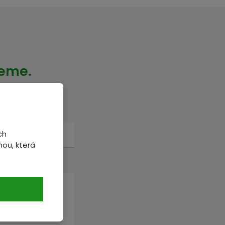
veme.
ch
ou, která