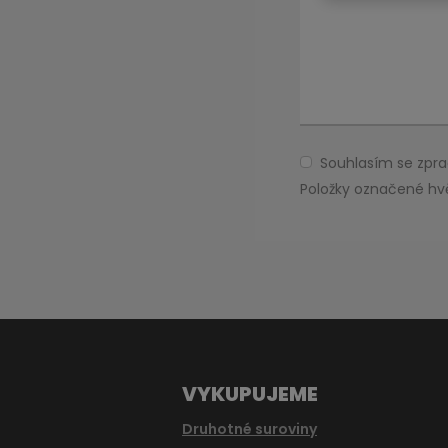
Souhlasím se zp
Souhlasím
se
Položky označené hv
zpracováním
Formulář
osobních
údajů
.
se
nepodařilo
odeslat.
VYKUPUJEME
Druhotné suroviny