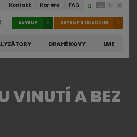
Přihlášení
ů
Kontakt
Kariéra
FAQ
CZ
EN
DE
do
klienstké
3
eVÝKUP
eVÝKUP S ODVOZEM
zóny
ALYZÁTORY
DRAHÉ KOVY
LME
 VINUTÍ A BEZ