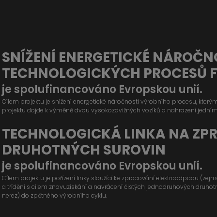
SNÍŽENÍ ENERGETICKÉ NÁROČN
TECHNOLOGICKÝCH PROCESŮ 
je spolufinancováno Evropskou unií.
Cílem projektu je snížení energetické náročnosti výrobního procesu, kter
projektu dojde k výměně dvou vysokozdvižných vozíků a nahrazení jední
TECHNOLOGICKÁ LINKA NA ZP
DRUHOTNÝCH SUROVIN
je spolufinancováno Evropskou unií.
Cílem projektu je pořízení linky sloužící ke zpracování elektroodpadu (ze
a třídění s cílem znovuzískání a navrácení čistých jednodruhových druhotných
nerez) do zpětného výrobního cyklu.