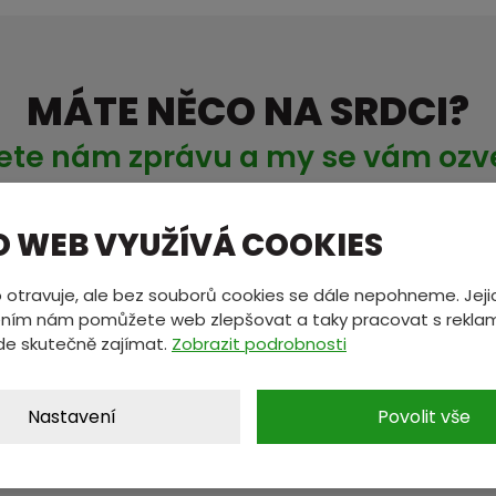
MÁTE NĚCO NA SRDCI?
ete nám zprávu a my se vám oz
O WEB VYUŽÍVÁ COOKIES
*
E-mail
*
 otravuje, ale bez souborů cookies se dále nepohneme. Jeji
ním nám pomůžete web zlepšovat a taky pracovat s reklam
de skutečně zajímat.
Zobrazit podrobnosti
Nastavení
Povolit vše