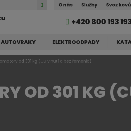
Hledat
O nás
Služby
Svoz kov
ku
+420 800 193 19
AUTOVRAKY
ELEKTROODPADY
KAT
romotory od 301 kg (Cu vinutí a bez řemenic)
 OD 301 KG (CU