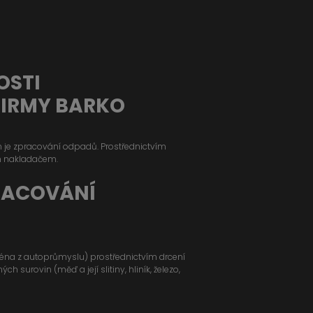
OSTI
FIRMY BARKO
ým je zpracování odpadů. Prostřednictvím
m nakladačem.
RACOVÁNÍ
jména z autoprůmyslu) prostřednictvím drcení
 surovin (měď a její slitiny, hliník, železo,