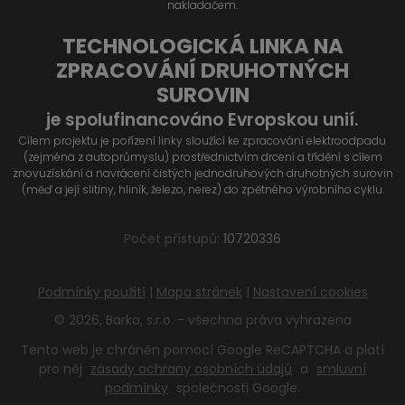
nakladačem.
TECHNOLOGICKÁ LINKA NA
ZPRACOVÁNÍ DRUHOTNÝCH
SUROVIN
je spolufinancováno Evropskou unií.
Cílem projektu je pořízení linky sloužící ke zpracování elektroodpadu
(zejména z autoprůmyslu) prostřednictvím drcení a třídění s cílem
znovuzískání a navrácení čistých jednodruhových druhotných surovin
(měď a její slitiny, hliník, železo, nerez) do zpětného výrobního cyklu.
Počet přístupů:
10720336
Podmínky použití
|
Mapa stránek
|
Nastavení cookies
© 2026, Barko, s.r.o. - všechna práva vyhrazena
Tento web je chráněn pomocí Google ReCAPTCHA a platí
pro něj
zásady ochrany osobních údajů
a
smluvní
podmínky
společnosti Google.