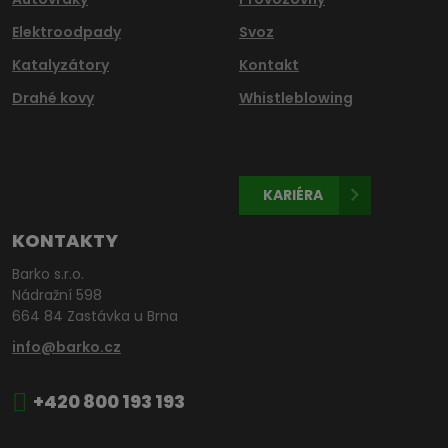
Elektroodpady
Svoz
Katalyzátory
Kontakt
Drahé kovy
Whistleblowing
KARIÉRA
KONTAKTY
Barko s.r.o.
Nádražní 598
664 84 Zastávka u Brna
info@barko.cz
+420 800 193 193