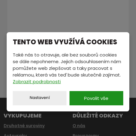
TENTO WEB VYUŽÍVÁ COOKIES
Souhlasím se zpracováním
osobních údajů
.
Souhlasím
se
Položky označené hvězdičkou (
*
) jsou povinné.
Také nás to otravuje, ale bez souborů cookies
zpracováním
se dále nepohneme. Jejich odsouhlasením nám
osobních
ODESLAT
pomůžete web zlepšovat a taky pracovat s
údajů
.
reklamou, která vás teď bude skutečně zajímat.
Formulář
Zobrazit podrobnosti
se
nepodařilo
Nastavení
Povolit vše
odeslat.
VYKUPUJEME
DŮLEŽITÉ ODKAZY
Druhotné suroviny
O nás
Autovraky
Provozovny