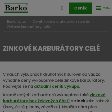
Rozbale
Přihlášení
Ceník
menu
do
klienstké
Barko, s.r.o.
Ceník kovů a druhotných surovin
zóny
Zinkové karburátory celé
ZINKOVÉ KARBURÁTORY CELÉ
V našich výkupnách druhotných surovin od vás za
výhodné ceny vykoupíme celé zinkové karburátory.
Podívejte se na
aktuální ceník výkupu
.
Kromě celých karburátorů vykoupíme také
zinkové
karburátory bez železných částí
a
zinek
jako takový
(kusy, čisté plechy, závaží aj.). Napište nám přes