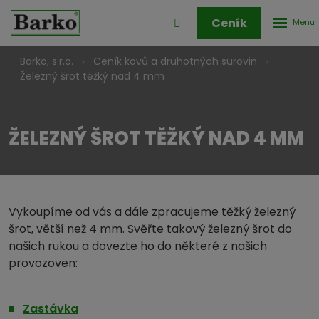
Rozbale
Přihlášení
Ceník
menu
do
klienstké
Barko, s.r.o.
Ceník kovů a druhotných surovin
zóny
Železný šrot těžký nad 4 mm
ŽELEZNÝ ŠROT TĚŽKÝ NAD 4 MM
Vykoupíme od vás a dále zpracujeme těžký železný
šrot, větší než 4 mm. Svěřte takový železný šrot do
našich rukou a dovezte ho do některé z našich
provozoven:
Zastávka