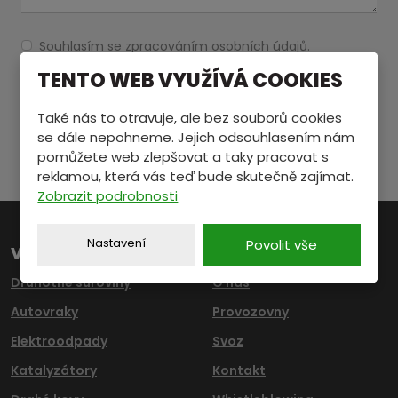
Souhlasím se zpracováním
osobních údajů
.
Souhlasím
se
Položky označené hvězdičkou (
*
) jsou povinné.
TENTO WEB VYUŽÍVÁ COOKIES
zpracováním
osobních
ODESLAT
údajů
.
Také nás to otravuje, ale bez souborů cookies
se dále nepohneme. Jejich odsouhlasením nám
Formulář
pomůžete web zlepšovat a taky pracovat s
se
reklamou, která vás teď bude skutečně zajímat.
Zobrazit podrobnosti
nepodařilo
odeslat.
Nastavení
Povolit vše
VYKUPUJEME
DŮLEŽITÉ ODKAZY
Druhotné suroviny
O nás
Autovraky
Provozovny
Elektroodpady
Svoz
Katalyzátory
Kontakt