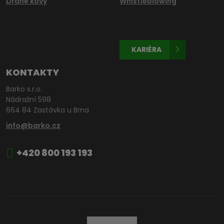
Drahé kovy
Whistleblowing
KARIÉRA
KONTAKTY
Barko s.r.o.
Nádražní 598
664 84 Zastávka u Brna
info@barko.cz
+420 800 193 193