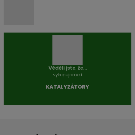
Věděli jste, že...
vykupujeme i
KATALYZÁTO­RY