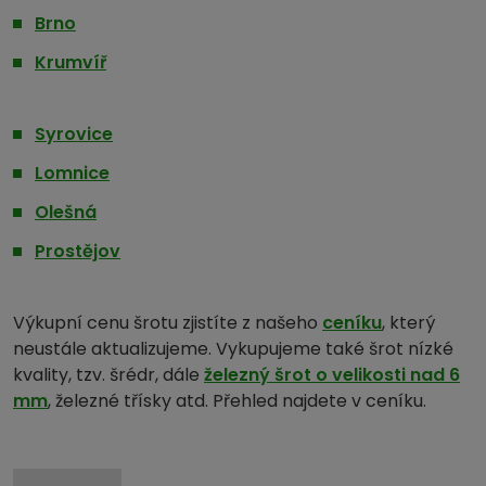
Brno
Krumvíř
Syrovice
Lomnice
Olešná
Prostějov
Výkupní cenu šrotu zjistíte z našeho
ceníku
, který
neustále aktualizujeme. Vykupujeme také šrot nízké
kvality, tzv. šrédr, dále
železný šrot o velikosti nad 6
mm
, železné třísky atd. Přehled najdete v ceníku.