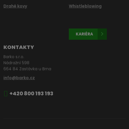
Drahé kovy
Whistleblowing
KARIÉRA
KONTAKTY
Barko s.r.o.
Nádražní 598
664 84 Zastávka u Brna
info@barko.cz
+420 800 193 193