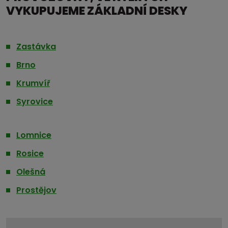
VYKUPUJEME ZÁKLADNÍ DESKY
Zastávka
Brno
Krumvíř
Syrovice
Lomnice
Rosice
Olešná
Prostějov