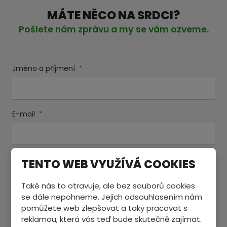
MÁTE NĚCO NA SRDCI?
Pošlete nám zprávu a my se vám ozveme.
Jméno a příjmení
*
E-mail
*
Text zprávy
*
TENTO WEB VYUŽÍVÁ COOKIES
Také nás to otravuje, ale bez souborů cookies
se dále nepohneme. Jejich odsouhlasením nám
pomůžete web zlepšovat a taky pracovat s
reklamou, která vás teď bude skutečně zajímat.