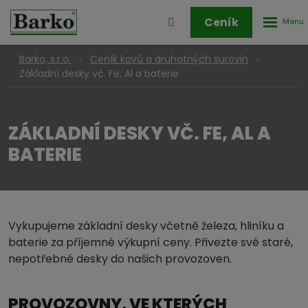
Rozbale
Přihlášení
Ceník
menu
do
klienstké
Barko, s.r.o.
Ceník kovů a druhotných surovin
zóny
Základní desky vč. Fe, Al a baterie
ZÁKLADNÍ DESKY VČ. FE, AL A
BATERIE
Vykupujeme základní desky včetně železa, hliníku a
baterie za příjemné výkupní ceny. Přivezte své staré,
nepotřebné desky do našich provozoven.
PROVOZOVNY, VE KTERÝCH