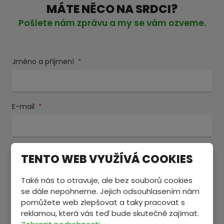
MÁTE NĚCO NA SRDCI?
Pošlete nám zprávu a my se vám ozveme.
Jméno a příjmení
*
E-mail
*
Text zprávy
*
TENTO WEB VYUŽÍVÁ COOKIES
Také nás to otravuje, ale bez souborů cookies
se dále nepohneme. Jejich odsouhlasením nám
pomůžete web zlepšovat a taky pracovat s
reklamou, která vás teď bude skutečně zajímat.