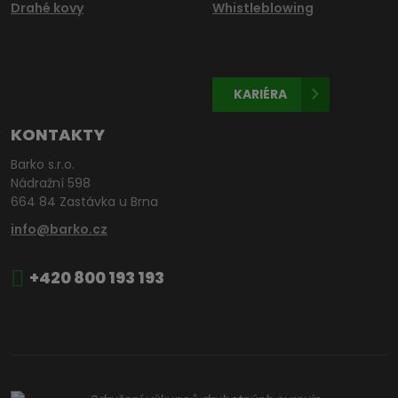
Drahé kovy
Whistleblowing
KARIÉRA
KONTAKTY
Barko s.r.o.
Nádražní 598
664 84 Zastávka u Brna
info@barko.cz
+420 800 193 193