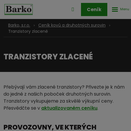
Rozbale
Přihlášení
Ceník
menu
do
klienstké
Barko, s.r.o.
Ceník kovů a druhotných surovin
zóny
Tranzistory zlacené
TRANZISTORY ZLACENÉ
Přebývají vám zlacené tranzistory? Přivezte je k nám
do jedné z našich poboček druhotných surovin.
Tranzistory vykupujeme za skvělé výkupní ceny.
Přesvědčte se v
aktualizovaném ceníku
.
PROVOZOVNY, VE KTERÝCH