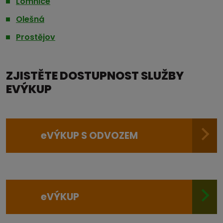
Lomnice
Olešná
Prostějov
ZJISTĚTE DOSTUPNOST SLUŽBY
EVÝKUP
e
VÝKUP S ODVOZEM
e
VÝKUP