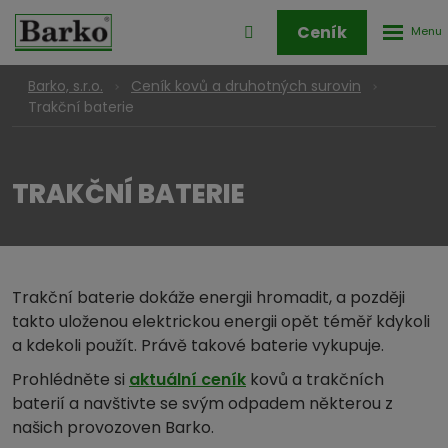
Rozbale
Přihlášení
Ceník
menu
do
klienstké
Barko, s.r.o.
Ceník kovů a druhotných surovin
zóny
Trakční baterie
TRAKČNÍ BATERIE
Trakční baterie dokáže energii hromadit, a později
takto uloženou elektrickou energii opět téměř kdykoli
a kdekoli použít. Právě takové baterie vykupuje.
Prohlédněte si
aktuální ceník
kovů a trakčních
baterií a navštivte se svým odpadem některou z
našich provozoven Barko.