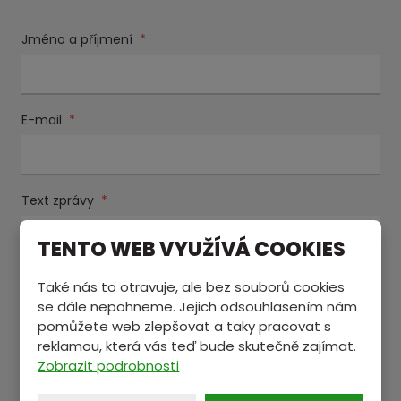
Jméno a příjmení
*
E-mail
*
Text zprávy
*
TENTO WEB VYUŽÍVÁ COOKIES
Také nás to otravuje, ale bez souborů cookies
se dále nepohneme. Jejich odsouhlasením nám
pomůžete web zlepšovat a taky pracovat s
reklamou, která vás teď bude skutečně zajímat.
Zobrazit podrobnosti
Souhlasím se zpracováním
osobních údajů
.
Souhlasím