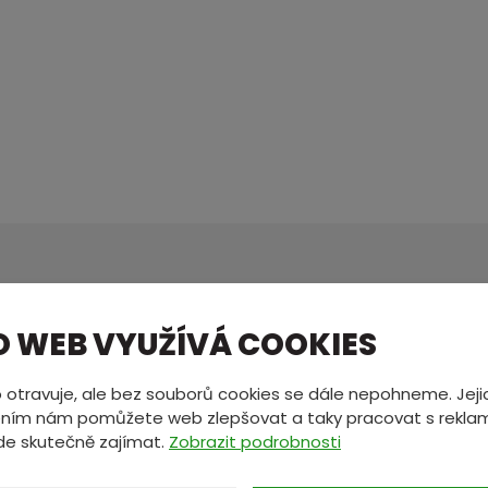
MÁTE NĚCO NA SRDCI?
O WEB VYUŽÍVÁ COOKIES
ete nám zprávu a my se vám oz
 otravuje, ale bez souborů cookies se dále nepohneme. Jeji
ním nám pomůžete web zlepšovat a taky pracovat s reklam
de skutečně zajímat.
Zobrazit podrobnosti
*
E-mail
*