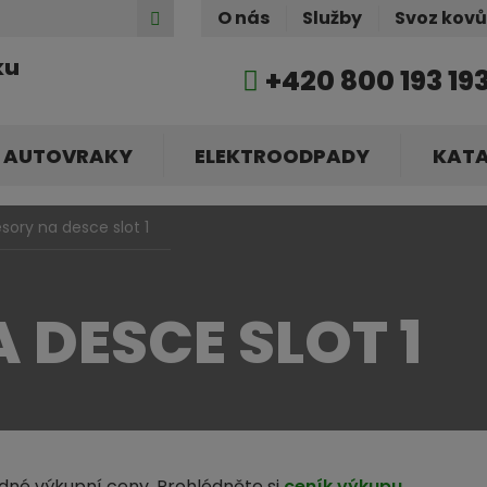
Hledat
O nás
Služby
Svoz kov
ku
+420 800 193 19
AUTOVRAKY
ELEKTROODPADY
KAT
sory na desce slot 1
 DESCE SLOT 1
dné výkupní ceny. Prohlédněte si
ceník výkupu