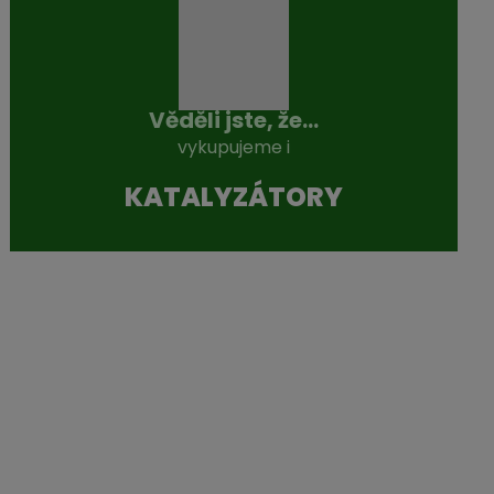
Věděli jste, že...
vykupujeme i
KATALYZÁTO­RY