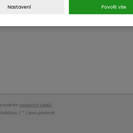
Nastavení
Povolit vše
racováním
osobních údajů
.
ězdičkou (
*
) jsou povinné.