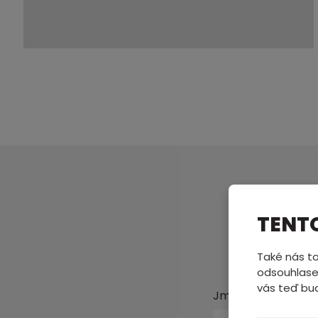
TENT
Pošl
Také nás to
odsouhlase
vás teď bu
Jméno a příjmení