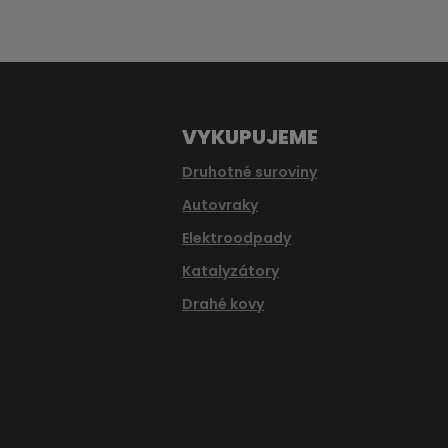
nepodařilo
odeslat.
VYKUPUJEME
Druhotné suroviny
Autovraky
Elektroodpady
Katalyzátory
Drahé kovy