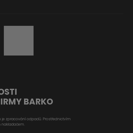
OSTI
FIRMY BARKO
ým je zpracování odpadů. Prostřednictvím
m nakladačem.