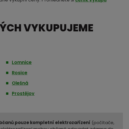
RÝCH VYKUPUJEME
Lomnice
Rosice
Olešná
Prostějov
čanů pouze kompletní elektrozařízení
(počítače,
ní elektrozařízení mohou občané odevzdat zdarma do