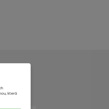
veme.
ch
ou, která