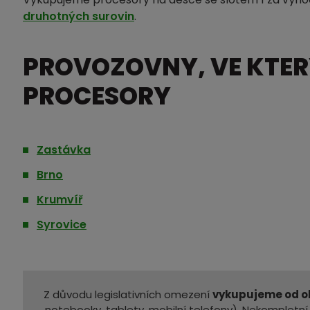
druhotných surovin
.
PROVOZOVNY, VE KTE
PROCESORY
Zastávka
Brno
Krumvíř
Syrovice
Z důvodu legislativních omezení
vykupujeme od ob
notebooky, tablety, mobilní telefony). Nekomplet