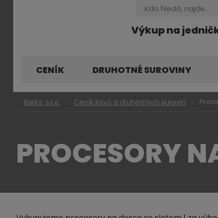
Vyhledávání
Výkup na jednič
CENÍK
DRUHOTNÉ SUROVINY
Proce
Barko, s.r.o.
Ceník kovů a druhotných surovin
PROCESORY NA
Vykupujeme procesory na desce se slotem 1 za výho