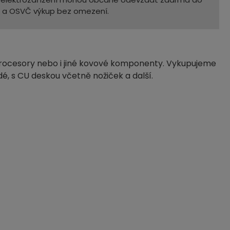
m a OSVČ výkup bez omezení.
procesory nebo i jiné kovové komponenty. Vykupujeme
dé, s CU deskou včetně nožiček a další.