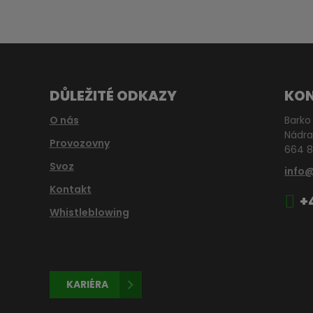
DŮLEŽITÉ ODKAZY
KO
O nás
Barko 
Nádra
Provozovny
664 8
Svoz
info
Kontakt
+
Whistleblowing
KARIÉRA