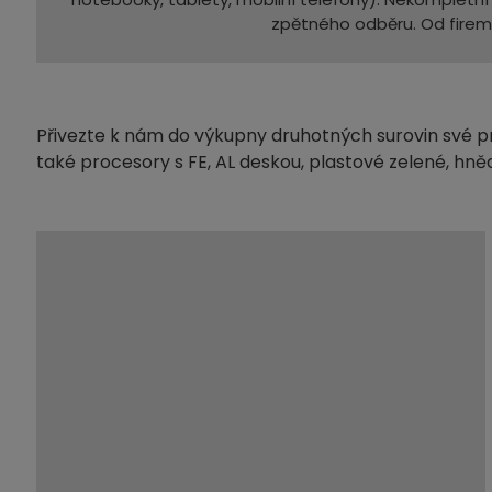
zpětného odběru. Od fire
Přivezte k nám do výkupny druhotných surovin své 
také procesory s FE, AL deskou, plastové zelené, hně