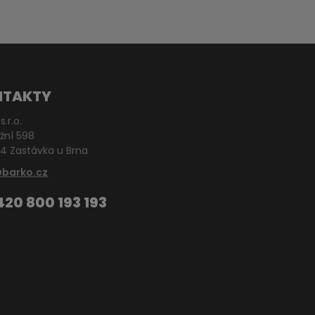
NTAKTY
s.r.o.
žní 598
4 Zastávka u Brna
@barko.cz
420 800 193 193