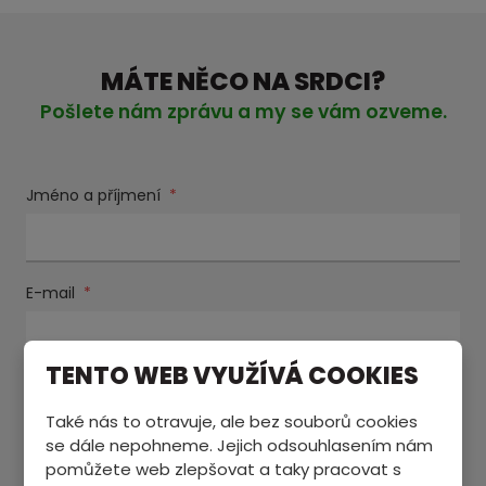
MÁTE NĚCO NA SRDCI?
Pošlete nám zprávu a my se vám ozveme.
Jméno a příjmení
*
E-mail
*
TENTO WEB VYUŽÍVÁ COOKIES
Text zprávy
*
Také nás to otravuje, ale bez souborů cookies
se dále nepohneme. Jejich odsouhlasením nám
pomůžete web zlepšovat a taky pracovat s