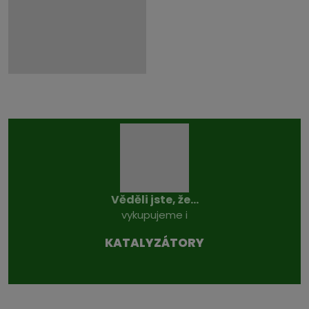
Věděli jste, že...
vykupujeme i
KATALYZÁTO­RY