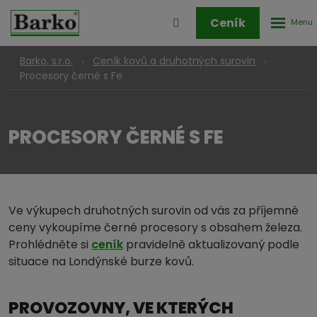
Rozbale
Přihlášení
Ceník
menu
do
klienstké
Barko, s.r.o.
Ceník kovů a druhotných surovin
zóny
Procesory černé s Fe
PROCESORY ČERNÉ S FE
Ve výkupech druhotných surovin od vás za příjemné
ceny vykoupíme černé procesory s obsahem železa.
Prohlédněte si
ceník
pravidelně aktualizovaný podle
situace na Londýnské burze kovů.
PROVOZOVNY, VE KTERÝCH