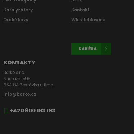
Katalyzátory
Kontakt
Drahé kovy
Whistleblowing
KARIÉRA
KONTAKTY
Barko s.r.o.
Nádražní 598
664 84 Zastávka u Brna
info@barko.cz
+420 800 193 193