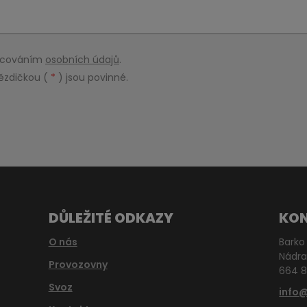
racováním
osobních údajů
.
ězdičkou (
*
) jsou povinné.
DŮLEŽITÉ ODKAZY
KO
O nás
Barko 
Nádra
Provozovny
664 8
Svoz
info