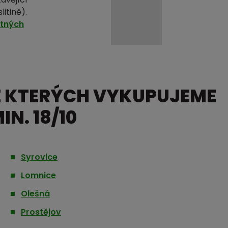
itině).
otných
E KTERÝCH VYKUPUJEME
N. 18/10
Syrovice
Lomnice
Olešná
Prostějov