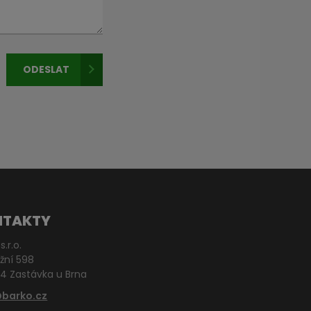
ODESLAT
NTAKTY
s.r.o.
žní 598
4 Zastávka u Brna
@barko.cz