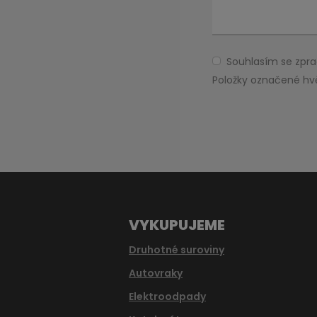
Souhlasím se zp
Souhlasím
se
Položky označené hv
zpracováním
Formulář
osobních
údajů
.
se
nepodařilo
odeslat.
VYKUPUJEME
Druhotné suroviny
Autovraky
Elektroodpady