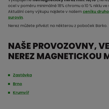
ocel v poměru minimálně 18% chromu a 10 % niklu ve sl
Aktuální ceny výkupu najdete v našem
ceníku druh
surovin
.
Nerez můžete přivézt na některou z poboček Barko.
NAŠE PROVOZOVNY, V
NEREZ MAGNETICKOU MI
Zastávka
Brno
Krumvíř