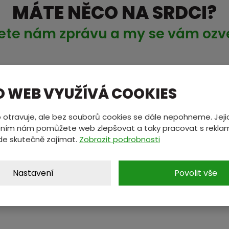
MÁTE NĚCO NA SRDCI?
ete nám zprávu a my se vám oz
*
E-mail
*
O WEB VYUŽÍVÁ COOKIES
 otravuje, ale bez souborů cookies se dále nepohneme. Jeji
ním nám pomůžete web zlepšovat a taky pracovat s reklam
de skutečně zajímat.
Zobrazit podrobnosti
Nastavení
Povolit vše