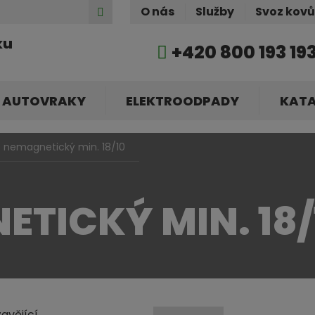
Hledat
O nás
Služby
Svoz kov
ku
+420 800 193 19
AUTOVRAKY
ELEKTROODPADY
KAT
 nemagnetický min. 18/10
TICKÝ MIN. 18/
avějící