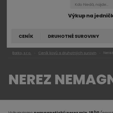
Vyhledávání
Výkup na jednič
CENÍK
DRUHOTNÉ SUROVINY
Nerez
Barko, s.r.o.
Ceník kovů a druhotných surovin
NEREZ NEMAGNE
Vykupujeme
nemagnetický nerez min. 18/10
(nerez