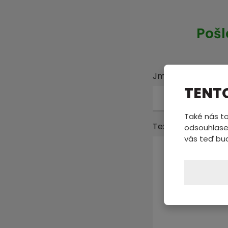
Pošl
Jméno a příjmení
TENT
Také nás to
Text zprávy
*
odsouhlase
vás teď bu