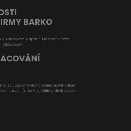
OSTI
FIRMY BARKO
ým je zpracování odpadů. Prostřednictvím
m nakladačem.
RACOVÁNÍ
jména z autoprůmyslu) prostřednictvím drcení
 surovin (měď a její slitiny, hliník, železo,