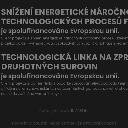
SNÍŽENÍ ENERGETICKÉ NÁROČN
TECHNOLOGICKÝCH PROCESŮ 
je spolufinancováno Evropskou unií.
Cílem projektu je snížení energetické náročnosti výrobního procesu, kter
projektu dojde k výměně dvou vysokozdvižných vozíků a nahrazení jední
TECHNOLOGICKÁ LINKA NA ZP
DRUHOTNÝCH SUROVIN
je spolufinancováno Evropskou unií.
Cílem projektu je pořízení linky sloužící ke zpracování elektroodpadu (ze
a třídění s cílem znovuzískání a navrácení čistých jednodruhových druhotných
nerez) do zpětného výrobního cyklu.
Počet přístupů:
10719482
Podmínky použití
|
Mapa stránek
|
Nastavení cookies