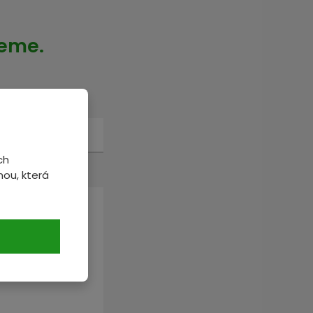
veme.
ch
ou, která