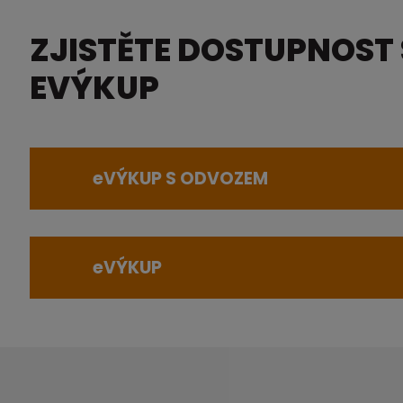
ZJISTĚTE DOSTUPNOST
EVÝKUP
e
VÝKUP S ODVOZEM
e
VÝKUP