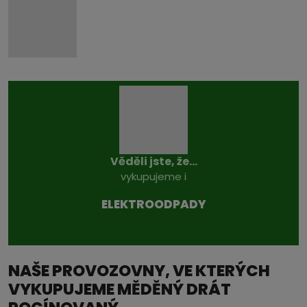
Věděli jste, že...
vykupujeme i
ELEKTROODPADY
NAŠE PROVOZOVNY, VE KTERÝCH
VYKUPUJEME MĚDĚNÝ DRÁT