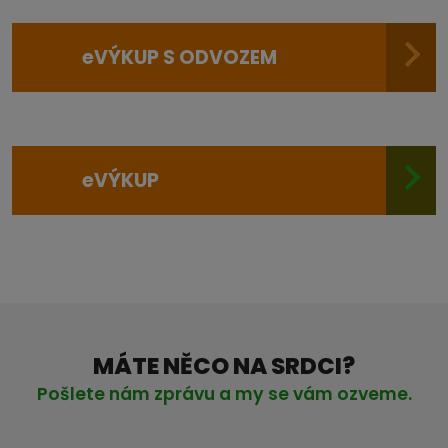
e
VÝKUP S ODVOZEM
e
VÝKUP
MÁTE NĚCO NA SRDCI?
Pošlete nám zprávu a my se vám ozveme.