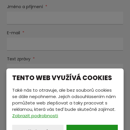
Jméno a příjmení
*
E-mail
*
Text zprávy
*
TENTO WEB VYUŽÍVÁ COOKIES
Také nás to otravuje, ale bez souborů cookies
se dále nepohneme. Jejich odsouhlasením nám
pomůžete web zlepšovat a taky pracovat s
reklamou, která vás teď bude skutečně zajímat.
Zobrazit podrobnosti
Souhlasím se zpracováním
osobních údajů
.
Souhlasím
se
Položky označené hvězdičkou (
*
) jsou povinné.
zpracováním