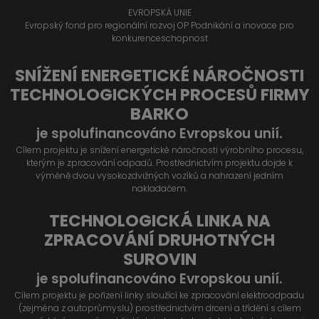
EVROPSKÁ UNIE
Evropský fond pro regionální rozvoj OP Podnikání a inovace pro
konkurenceschopnost
SNÍŽENÍ ENERGETICKÉ NÁROČNOSTI
TECHNOLOGICKÝCH PROCESŮ FIRMY
BARKO
je spolufinancováno Evropskou unií.
Cílem projektu je snížení energetické náročnosti výrobního procesu,
kterým je zpracování odpadů. Prostřednictvím projektu dojde k
výměně dvou vysokozdvižných vozíků a nahrazení jedním
nakladačem.
TECHNOLOGICKÁ LINKA NA
ZPRACOVÁNÍ DRUHOTNÝCH
SUROVIN
je spolufinancováno Evropskou unií.
Cílem projektu je pořízení linky sloužící ke zpracování elektroodpadu
(zejména z autoprůmyslu) prostřednictvím drcení a třídění s cílem