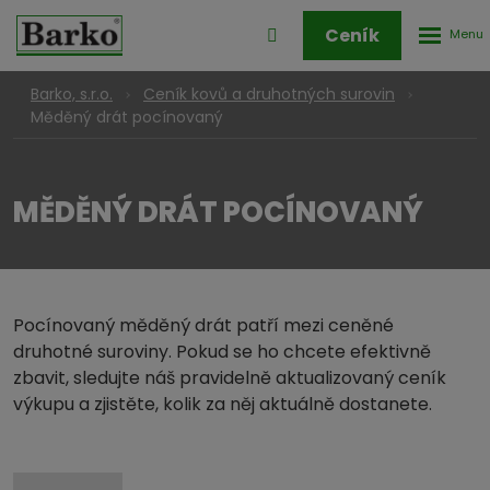
Rozbale
Přihlášení
Ceník
menu
do
klienstké
Barko, s.r.o.
Ceník kovů a druhotných surovin
zóny
Měděný drát pocínovaný
MĚDĚNÝ DRÁT POCÍNOVANÝ
Pocínovaný měděný drát patří mezi ceněné
druhotné suroviny. Pokud se ho chcete efektivně
zbavit, sledujte náš pravidelně aktualizovaný ceník
výkupu a zjistěte, kolik za něj aktuálně dostanete.