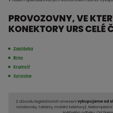
PROVOZOVNY, VE KTE
KONEKTORY URS CELÉ Č
Zastávka
Brno
Krumvíř
Syrovice
Z důvodu legislativních omezení
vykupujeme od ob
notebooky, tablety, mobilní telefony). Nekomplet
zpětného odběru. Od fire