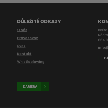
DŮLEŽITÉ ODKAZY
KO
O nás
Barko 
Nádra
Provozovny
664 8
Svoz
info
Kontakt
+
Whistleblowing
KARIÉRA