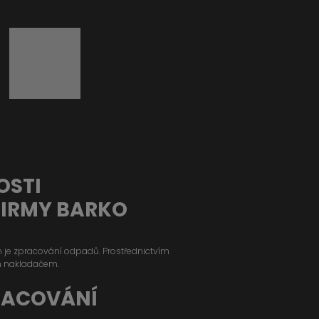
OSTI
FIRMY BARKO
ým je zpracování odpadů. Prostřednictvím
m nakladačem.
RACOVÁNÍ