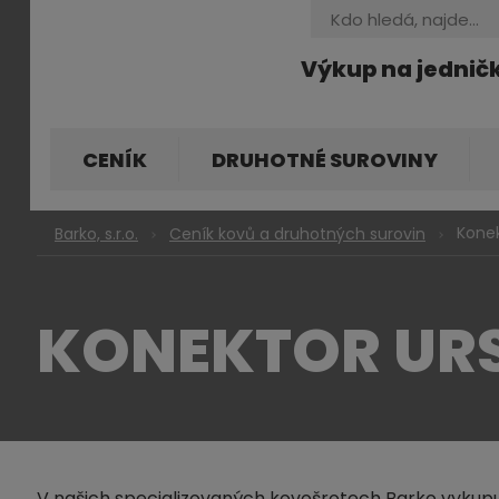
Vyhledávání
Výkup na jednič
CENÍK
DRUHOTNÉ SUROVINY
Konek
Barko, s.r.o.
Ceník kovů a druhotných surovin
KONEKTOR URS
V našich specializovaných kovošrotech Barko vykupu