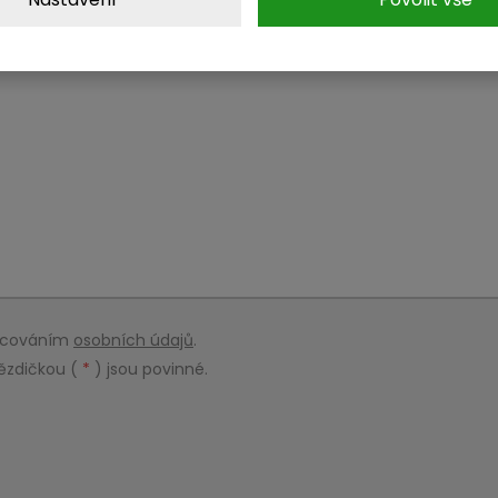
racováním
osobních údajů
.
ězdičkou (
*
) jsou povinné.