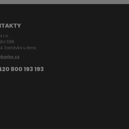
NTAKTY
s.r.o.
žní 598
4 Zastávka u Brna
@barko.cz
420 800 193 193