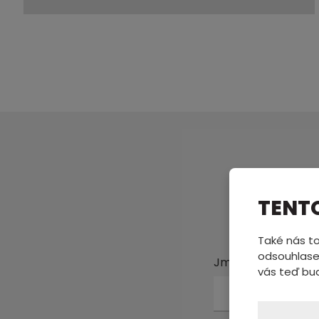
Pošl
TENT
Také nás to
odsouhlase
Jméno a příjmení
vás teď bu