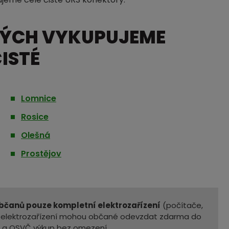
RÝCH VYKUPUJEME
ISTÉ
Lomnice
Rosice
Olešná
Prostějov
čanů pouze kompletní elektrozařízení
(počítače,
ní elektrozařízení mohou občané odevzdat zdarma do
m a OSVČ výkup bez omezení.