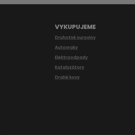
odeslat.
VYKUPUJEME
Druhotné suroviny
Autovraky
Elektroodpady
Katalyzátory
Drahé kovy