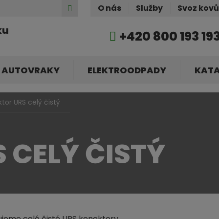
Hledat
O nás
Služby
Svoz kov
ku
+420 800 193 19
AUTOVRAKY
ELEKTROODPADY
KAT
tor URS celý čistý
 CELÝ ČISTÝ
jeme celé čisté URS konektory.