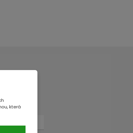
veme.
ch
ou, která