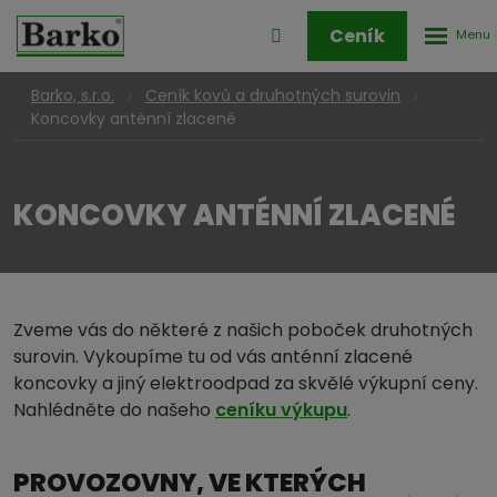
Rozbale
Přihlášení
Ceník
menu
do
klienstké
Barko, s.r.o.
Ceník kovů a druhotných surovin
zóny
Koncovky anténní zlacené
KONCOVKY ANTÉNNÍ ZLACENÉ
Zveme vás do některé z našich poboček druhotných
surovin. Vykoupíme tu od vás anténní zlacené
koncovky a jiný elektroodpad za skvělé výkupní ceny.
Nahlédněte do našeho
ceníku výkupu
.
PROVOZOVNY, VE KTERÝCH