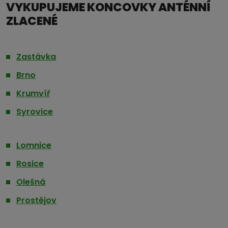
VYKUPUJEME KONCOVKY ANTÉNNÍ
ZLACENÉ
Zastávka
Brno
Krumvíř
Syrovice
Lomnice
Rosice
Olešná
Prostějov