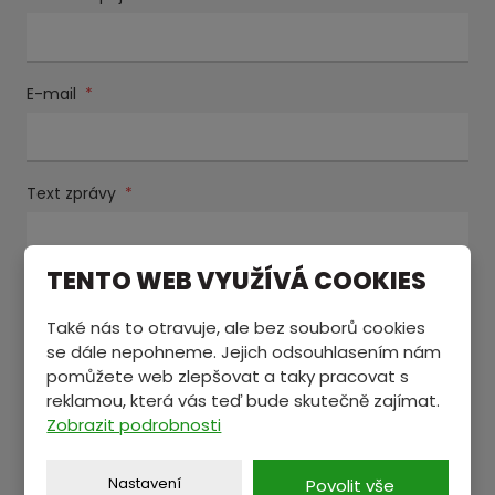
E-mail
*
Text zprávy
*
TENTO WEB VYUŽÍVÁ COOKIES
Také nás to otravuje, ale bez souborů cookies
se dále nepohneme. Jejich odsouhlasením nám
pomůžete web zlepšovat a taky pracovat s
reklamou, která vás teď bude skutečně zajímat.
Souhlasím se zpracováním
osobních údajů
.
Souhlasím
Zobrazit podrobnosti
se
Položky označené hvězdičkou (
*
) jsou povinné.
zpracováním
Nastavení
osobních
Povolit vše