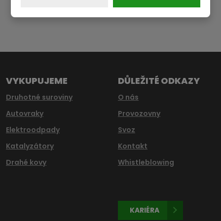
ODESLAT
údajů
.
Formulář
se
nepodařilo
odeslat.
VYKUPUJEME
DŮLEŽITÉ ODKAZY
Druhotné suroviny
O nás
Autovraky
Provozovny
Elektroodpady
Svoz
Katalyzátory
Kontakt
Drahé kovy
Whistleblowing
KARIÉRA