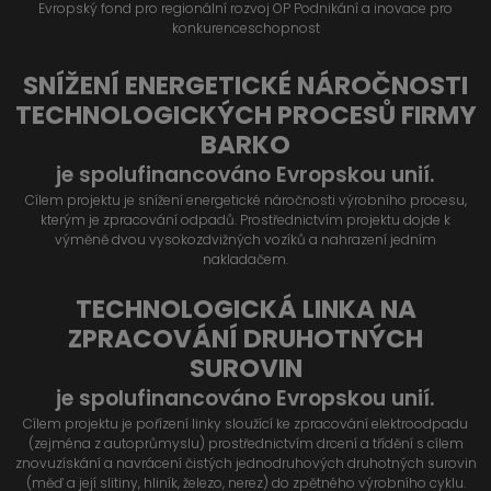
Evropský fond pro regionální rozvoj OP Podnikání a inovace pro
konkurenceschopnost
SNÍŽENÍ ENERGETICKÉ NÁROČNOSTI
TECHNOLOGICKÝCH PROCESŮ FIRMY
BARKO
je spolufinancováno Evropskou unií.
Cílem projektu je snížení energetické náročnosti výrobního procesu,
kterým je zpracování odpadů. Prostřednictvím projektu dojde k
výměně dvou vysokozdvižných vozíků a nahrazení jedním
nakladačem.
TECHNOLOGICKÁ LINKA NA
ZPRACOVÁNÍ DRUHOTNÝCH
SUROVIN
je spolufinancováno Evropskou unií.
Cílem projektu je pořízení linky sloužící ke zpracování elektroodpadu
(zejména z autoprůmyslu) prostřednictvím drcení a třídění s cílem
znovuzískání a navrácení čistých jednodruhových druhotných surovin
(měď a její slitiny, hliník, železo, nerez) do zpětného výrobního cyklu.