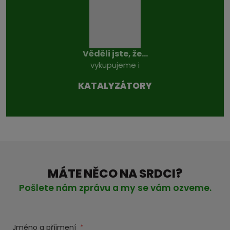
Věděli jste, že...
vykupujeme i
KATALYZÁTO­RY
MÁTE NĚCO NA SRDCI?
Pošlete nám zprávu a my se vám ozveme.
Jméno a příjmení
*