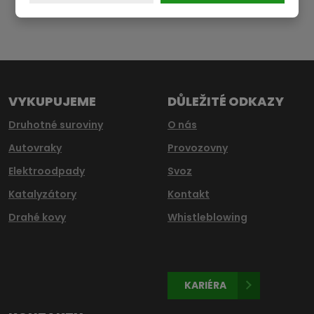
Formulář
se
nepodařilo
odeslat.
VYKUPUJEME
DŮLEŽITÉ ODKAZY
Druhotné suroviny
O nás
Autovraky
Provozovny
Elektroodpady
Svoz
Katalyzátory
Kontakt
Drahé kovy
Whistleblowing
KARIÉRA