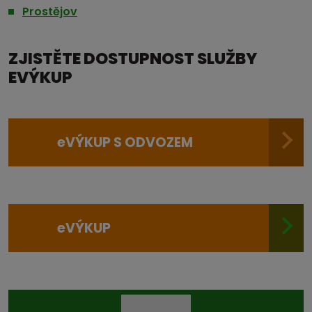
Prostějov
ZJISTĚTE DOSTUPNOST SLUŽBY
EVÝKUP
e
VÝKUP S ODVOZEM
e
VÝKUP