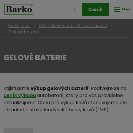
Rozbale
Přihlášení
Ceník
menu
do
klienstké
Barko, s.r.o.
Ceník kovů a druhotných surovin
zóny
Gelové baterie
GELOVÉ BATERIE
Zajišťujeme
výkup gelových baterií
. Podívejte se na
ceník výkupu
autobaterií, který pro vás pravidelně
aktualizujeme. Cenu pro výkup kovů stanovujeme dle
aktuálního stavu londýnské burzy kovů (LME).