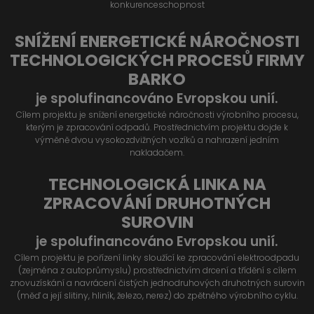
konkurenceschopnost
SNÍŽENÍ ENERGETICKÉ NÁROČNOSTI
TECHNOLOGICKÝCH PROCESŮ FIRMY
BARKO
je spolufinancováno Evropskou unií.
Cílem projektu je snížení energetické náročnosti výrobního procesu,
kterým je zpracování odpadů. Prostřednictvím projektu dojde k
výměně dvou vysokozdvižných vozíků a nahrazení jedním
nakladačem.
TECHNOLOGICKÁ LINKA NA
ZPRACOVÁNÍ DRUHOTNÝCH
SUROVIN
je spolufinancováno Evropskou unií.
Cílem projektu je pořízení linky sloužící ke zpracování elektroodpadu
(zejména z autoprůmyslu) prostřednictvím drcení a třídění s cílem
znovuzískání a navrácení čistých jednodruhových druhotných surovin
(měď a její slitiny, hliník, železo, nerez) do zpětného výrobního cyklu.