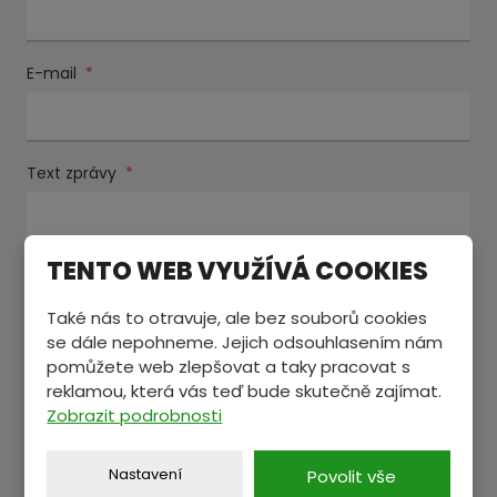
E-mail
*
Text zprávy
*
TENTO WEB VYUŽÍVÁ COOKIES
Také nás to otravuje, ale bez souborů cookies
se dále nepohneme. Jejich odsouhlasením nám
pomůžete web zlepšovat a taky pracovat s
reklamou, která vás teď bude skutečně zajímat.
Souhlasím se zpracováním
osobních údajů
.
Souhlasím
Zobrazit podrobnosti
se
Položky označené hvězdičkou (
*
) jsou povinné.
zpracováním
osobních
Nastavení
Povolit vše
ODESLAT
údajů
.