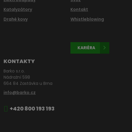
Katalyzátory
Kontakt
Drahé kovy
Whistleblowing
KARIÉRA
KONTAKTY
Barko s.r.o.
Nádražní 598
664 84 Zastávka u Brna
info@barko.cz
+420 800 193 193