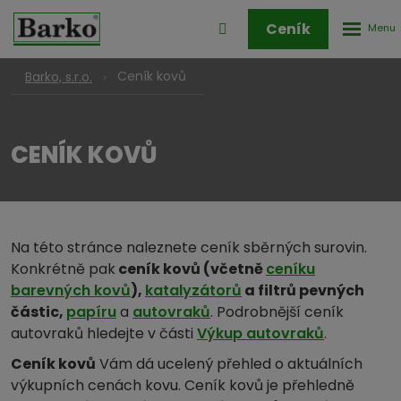
Rozbale
Přihlášení
Ceník
menu
do
klienstké
Ceník kovů
Barko, s.r.o.
zóny
CENÍK KOVŮ
Na této stránce naleznete ceník sběrných surovin.
Konkrétně pak
ceník kovů (včetně
ceníku
barevných kovů
),
katalyzátorů
a filtrů pevných
částic,
papíru
a
autovraků
. Podrobnější ceník
autovraků hledejte v části
Výkup autovraků
.
Ceník kovů
Vám dá ucelený přehled o aktuálních
výkupních cenách kovu. Ceník kovů je přehledně