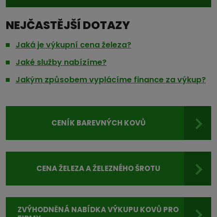
NEJČASTĚJŠÍ DOTAZY
Jaká je výkupní cena železa?
Jaké služby nabízíme?
Jakým způsobem vyplácíme finance za výkup?
CENÍK BAREVNÝCH KOVŮ
CENA ŽELEZA A ŽELEZNÉHO ŠROTU
ZVÝHODNĚNÁ NABÍDKA VÝKUPU KOVŮ PRO