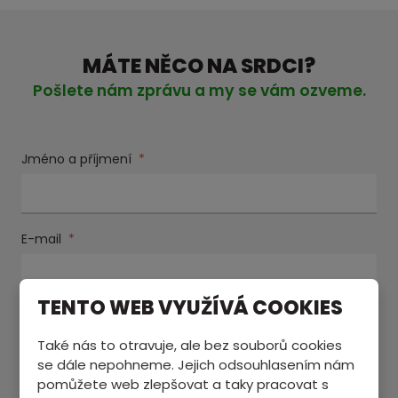
MÁTE NĚCO NA SRDCI?
Pošlete nám zprávu a my se vám ozveme.
Jméno a příjmení
*
E-mail
*
TENTO WEB VYUŽÍVÁ COOKIES
Text zprávy
*
Také nás to otravuje, ale bez souborů cookies
se dále nepohneme. Jejich odsouhlasením nám
pomůžete web zlepšovat a taky pracovat s