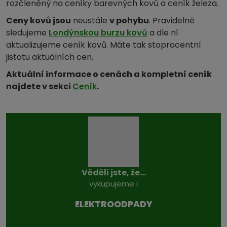
rozčleněný na ceníky barevných kovů a ceník železa.
Ceny kovů jsou
neustále
v pohybu
. Pravidelně
sledujeme
Londýnskou burzu kovů
a dle ní
aktualizujeme ceník kovů. Máte tak stoprocentní
jistotu aktuálních cen.
Aktuální informace o cenách a kompletní ceník
najdete v sekci
Ceník
.
Věděli jste, že...
vykupujeme i
ELEKTROODPADY