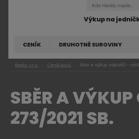
Vyhledávání
Výkup na jednič
CENÍK
DRUHOTNÉ SUROVINY
Sběr a výkup odpadů - vyhl
Barko, s.r.o.
Ceník kovů
SBĚR A VÝKUP
273/2021 SB.