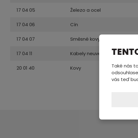
17 04 05
Železo a ocel
17 04 06
Cín
17 04 07
Směsné kovy
TENT
17 04 11
Kabely neuvedené pod 17 04 
Také nás to
20 01 40
Kovy
odsouhlase
vás teď bu