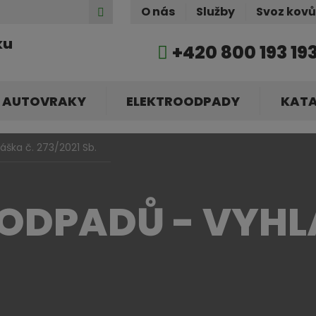
Hledat
O nás
Služby
Svoz kov
ku
+420 800 193 19
AUTOVRAKY
ELEKTROODPADY
KAT
áška č. 273/2021 Sb.
 ODPADŮ - VYHL