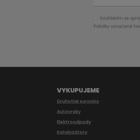
Souhlasím se zp
Souhlasím
se
Položky označené hv
zpracováním
Formulář
osobních
údajů
.
se
nepodařilo
odeslat.
VYKUPUJEME
Druhotné suroviny
Autovraky
Elektroodpady
Katalyzátory