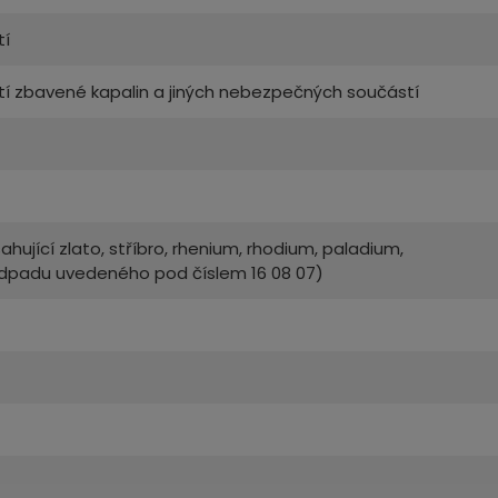
tí
tí zbavené kapalin a jiných nebezpečných součástí
ující zlato, stříbro, rhenium, rhodium, paladium,
 odpadu uvedeného pod číslem 16 08 07)