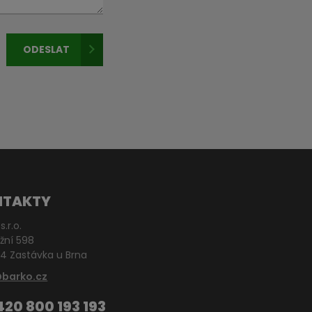
ODESLAT
NTAKTY
s.r.o.
žní 598
4 Zastávka u Brna
@barko.cz
420 800 193 193