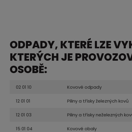
ODPADY, KTERÉ LZE V
KTERÝCH JE PROVOZOV
OSOBĚ:
02 01 10
Kovové odpady
12 01 01
Piliny a třísky železných kovů
12 01 03
Piliny a třísky neželezných ko
15 01 04
Kovové obaly