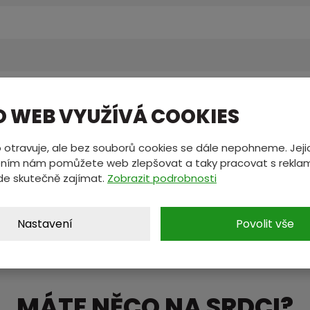
O WEB VYUŽÍVÁ COOKIES
10
 otravuje, ale bez souborů cookies se dále nepohneme. Jeji
ním nám pomůžete web zlepšovat a taky pracovat s reklam
de skutečně zajímat.
Zobrazit podrobnosti
Nastavení
Povolit vše
MÁTE NĚCO NA SRDCI?