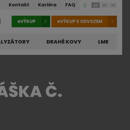
Přihlášení
ů
Kontakt
Kariéra
FAQ
CZ
EN
DE
do
klienstké
3
eVÝKUP
eVÝKUP S ODVOZEM
zóny
ALYZÁTORY
DRAHÉ KOVY
LME
ÁŠKA Č.