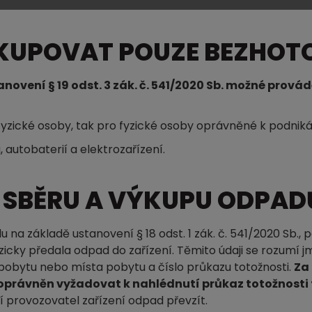
YKUPOVAT POUZE BEZHO
novení § 19 odst. 3 zák. č. 541/2020 Sb. možné pro
 fyzické osoby, tak pro fyzické osoby oprávněné k podnik
 autobaterií a elektrozařízení.
I SBĚRU A VÝKUPU ODPAD
 na základě ustanovení § 18 odst. 1 zák. č. 541/2020 Sb., 
icky předala odpad do zařízení. Těmito údaji se rozumí j
pobytu nebo místa pobytu a číslo průkazu totožnosti.
Za
í oprávněn vyžadovat k nahlédnutí průkaz totožnosti
provozovatel zařízení odpad převzít.