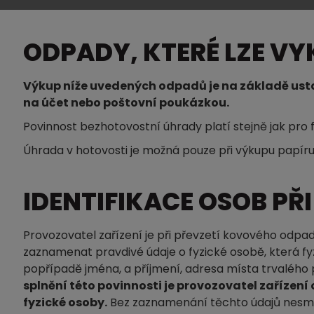
ODPADY, KTERÉ LZE V
Výkup níže uvedených odpadů je na základě usta
na účet nebo poštovní poukázkou.
Povinnost bezhotovostní úhrady platí stejně jak pro
Úhrada v hotovosti je možná pouze při výkupu papíru,
IDENTIFIKACE OSOB PŘ
Provozovatel zařízení je při převzetí kovového odpadu
zaznamenat pravdivé údaje o fyzické osobě, která fyz
popřípadě jména, a příjmení, adresa místa trvalého 
splnění této povinnosti je provozovatel zařízen
fyzické osoby.
Bez zaznamenání těchto údajů nesmí 