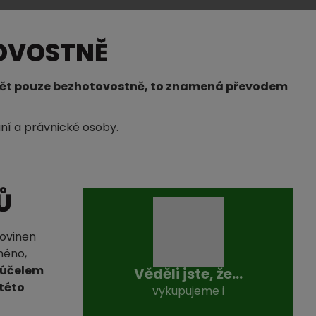
TOVOSTNĚ
vádět pouze bezhotovostně, to znamená převodem
ání a právnické osoby.
Ů
povinen
méno,
 účelem
Věděli jste, že...
 této
vykupujeme i