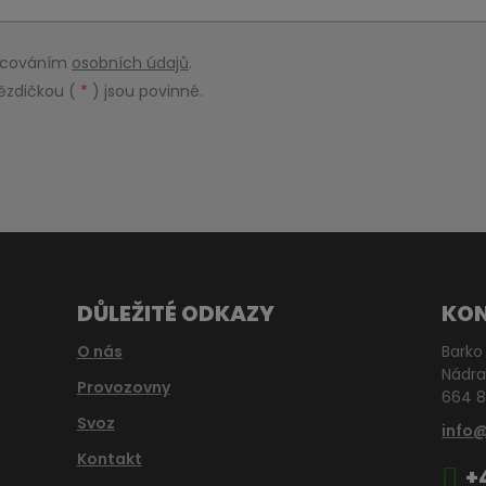
racováním
osobních údajů
.
ězdičkou (
*
) jsou povinné.
DŮLEŽITÉ ODKAZY
KO
O nás
Barko 
Nádra
Provozovny
664 8
Svoz
info
Kontakt
+