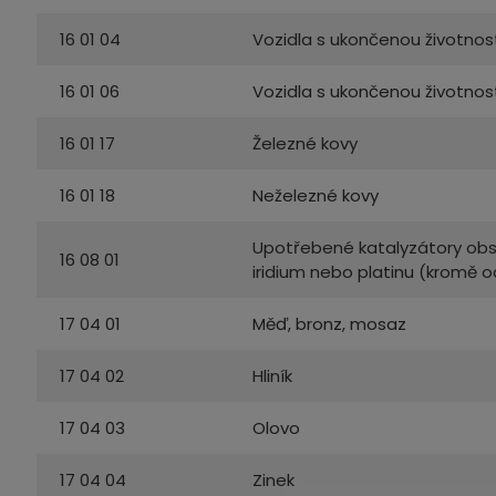
16 01 04
Vozidla s ukončenou životnos
16 01 06
Vozidla s ukončenou životnos
16 01 17
Železné kovy
16 01 18
Neželezné kovy
Upotřebené katalyzátory obsah
16 08 01
iridium nebo platinu (kromě
17 04 01
Měď, bronz, mosaz
17 04 02
Hliník
17 04 03
Olovo
17 04 04
Zinek