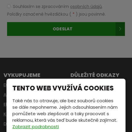
Souhlasím se zpracováním
osobních údajů
.
Souhlasím
se
Položky označené hvězdičkou (
*
) jsou povinné.
zpracováním
osobních
ODESLAT
údajů
.
Formulář
se
nepodařilo
odeslat.
VYKUPUJEME
DŮLEŽITÉ ODKAZY
Druhotné suroviny
O nás
TENTO WEB VYUŽÍVÁ COOKIES
Autovraky
Provozovny
Také nás to otravuje, ale bez souborů cookies
Elektroodpady
Svoz
se dále nepohneme. Jejich odsouhlasením nám
pomůžete web zlepšovat a taky pracovat s
Katalyzátory
Kontakt
reklamou, která vás teď bude skutečně zajímat.
Drahé kovy
Whistleblowing
Zobrazit podrobnosti