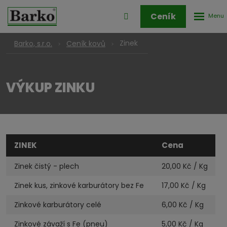
Rozbale
Přihlášení
Ceník
menu
do
klienstké
Zinek
Barko, s.r.o.
Ceník kovů
zóny
VÝKUP ZINKU
ZINEK
Cena
Zinek čistý - plech
20,00
Kč / Kg
Zinek kus, zinkové karburátory bez Fe
17,00
Kč / Kg
Zinkové karburátory celé
6,00
Kč / Kg
Zinkové závaží s Fe (pneu)
5,00
Kč / Kg