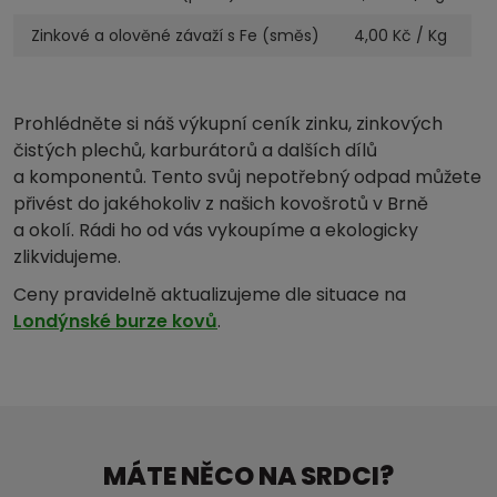
Zinkové a olověné závaží s Fe (směs)
4,00
Kč / Kg
Prohlédněte si náš výkupní ceník zinku, zinkových
čistých plechů, karburátorů a dalších dílů
a komponentů. Tento svůj nepotřebný odpad můžete
přivést do jakéhokoliv z našich kovošrotů v Brně
a okolí. Rádi ho od vás vykoupíme a ekologicky
zlikvidujeme.
Ceny pravidelně aktualizujeme dle situace na
Londýnské burze kovů
.
MÁTE NĚCO NA SRDCI?