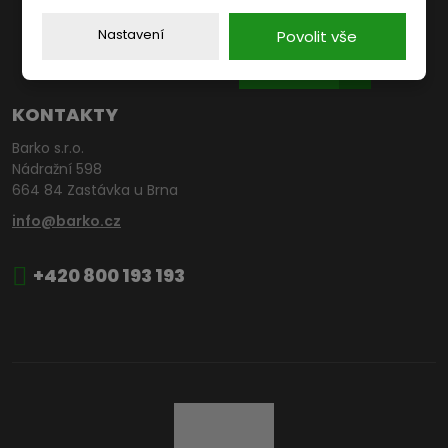
Nastavení
Povolit vše
KARIÉRA
KONTAKTY
Barko s.r.o.
Nádražní 598
664 84 Zastávka u Brna
info@barko.cz
+420 800 193 193