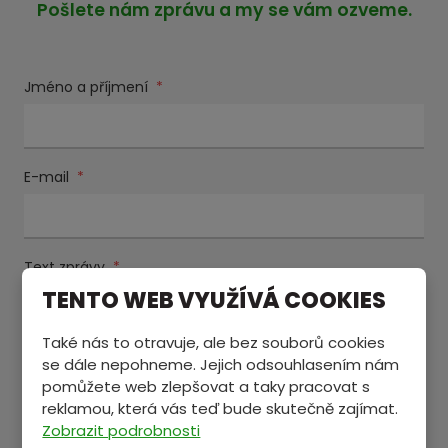
Pošlete nám zprávu a my se vám ozveme.
Jméno a příjmení
*
E-mail
*
Text zprávy
*
TENTO WEB VYUŽÍVÁ COOKIES
Také nás to otravuje, ale bez souborů cookies
se dále nepohneme. Jejich odsouhlasením nám
pomůžete web zlepšovat a taky pracovat s
reklamou, která vás teď bude skutečně zajímat.
Zobrazit podrobnosti