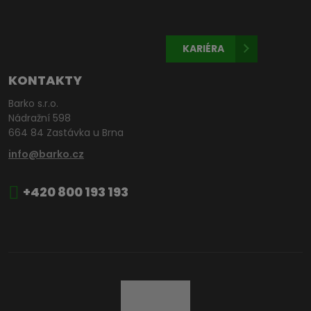
KARIÉRA
KONTAKTY
Barko s.r.o.
Nádražní 598
664 84 Zastávka u Brna
info@barko.cz
+420 800 193 193