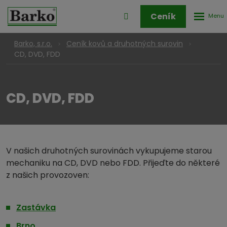
Rozbale
Přihlášení
Ceník
menu
do
klienstké
Barko, s.r.o.
Ceník kovů a druhotných surovin
zóny
CD, DVD, FDD
CD, DVD, FDD
V našich druhotných surovinách vykupujeme starou
mechaniku na CD, DVD nebo FDD. Přijeďte do některé
z našich provozoven:
Zastávka
Brno