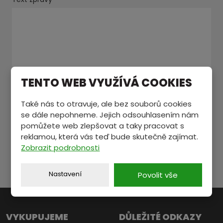
TENTO WEB VYUŽÍVÁ COOKIES
Souhlasím se zpracováním
osobních údajů
.
Souhlasím
Také nás to otravuje, ale bez souborů cookies
se
Položky označené hvězdičkou (
*
) jsou povinné.
se dále nepohneme. Jejich odsouhlasením nám
zpracováním
pomůžete web zlepšovat a taky pracovat s
osobních
reklamou, která vás teď bude skutečně zajímat.
ODESLAT
údajů
.
Zobrazit podrobnosti
Formulář
se
Nastavení
Povolit vše
nepodařilo
odeslat.
VYKUPUJEME
DŮLEŽITÉ ODKAZY