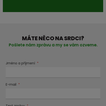
MÁTE NĚCO NA SRDCI?
Pošlete nám zprávu a my se vám ozveme.
Jméno a příjmení
*
E-mail
*
Text zprávy
*