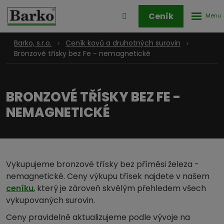
Rozbale
Přihlášení
Ceník
menu
do
klienstké
Barko, s.r.o.
Ceník kovů a druhotných surovin
zóny
Bronzové třísky bez Fe - nemagnetické
BRONZOVÉ TŘÍSKY BEZ FE -
NEMAGNETICKÉ
Vykupujeme bronzové třísky bez příměsi železa -
nemagnetické. Ceny výkupu třísek najdete v našem
ceníku
, který je zároveň skvělým přehledem všech
vykupovaných surovin.
Ceny pravidelně aktualizujeme podle vývoje na