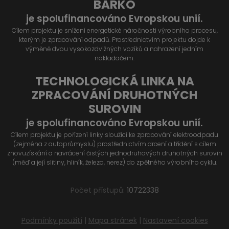
BARKO
je spolufinancováno Evropskou unií.
Cílem projektu je snížení energetické náročnosti výrobního procesu,
kterým je zpracování odpadů. Prostřednictvím projektu dojde k
výměně dvou vysokozdvižných vozíků a nahrazení jedním
nakladačem.
TECHNOLOGICKÁ LINKA NA
ZPRACOVÁNÍ DRUHOTNÝCH
SUROVIN
je spolufinancováno Evropskou unií.
Cílem projektu je pořízení linky sloužící ke zpracování elektroodpadu
(zejména z autoprůmyslu) prostřednictvím drcení a třídění s cílem
znovuzískání a navrácení čistých jednodruhových druhotných surovin
(měď a její slitiny, hliník, železo, nerez) do zpětného výrobního cyklu.
Počet přístupů:
10722338
Podmínky použití
|
Mapa stránek
|
Nastavení cookies