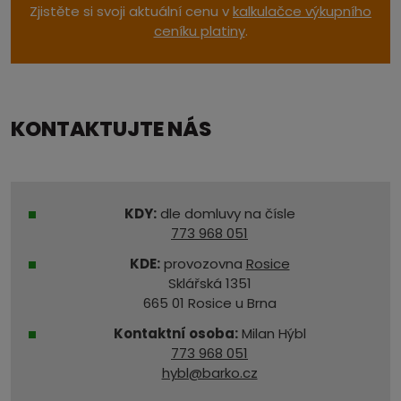
Zjistěte si svoji aktuální cenu v
kalkulačce výkupního
ceníku platiny
.
KONTAKTUJTE NÁS
KDY:
dle domluvy na čísle
773 968 051
KDE:
provozovna
Rosice
Sklářská 1351
665 01 Rosice u Brna
Kontaktní osoba:
Milan Hýbl
773 968 051
hybl@barko.cz