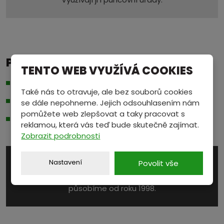
PROČ S NÁMI?
TENTO WEB VYUŽÍVÁ COOKIES
Výkup platiny za aktuální cenu na
burze
.
Také nás to otravuje, ale bez souborů cookies
Moderní vybavení pro výkup a diskrétní prostředí.
se dále nepohneme. Jejich odsouhlasením nám
pomůžete web zlepšovat a taky pracovat s
Parkování přímo u provozovny.
reklamou, která vás teď bude skutečně zajímat.
Zobrazit podrobnosti
PROVĚŘENO ČASEM
Nastavení
Povolit vše
Na trhu s druhotnými surovinami úspěšně
působíme od roku 1998.