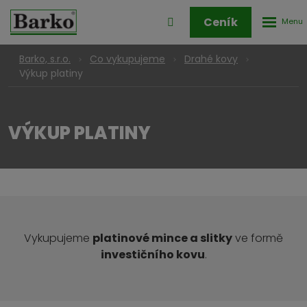
Rozbale
Přihlášení
Ceník
menu
do
klienstké
Barko, s.r.o.
Co vykupujeme
Drahé kovy
zóny
Výkup platiny
VÝKUP PLATINY
Vykupujeme
platinové mince a slitky
ve formě
investičního kovu
.