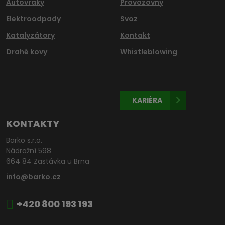
Autovraky
Provozovny
Elektroodpady
Svoz
Katalyzátory
Kontakt
Drahé kovy
Whistleblowing
KARIÉRA
KONTAKTY
Barko s.r.o.
Nádražní 598
664 84 Zastávka u Brna
info@barko.cz
+420 800 193 193