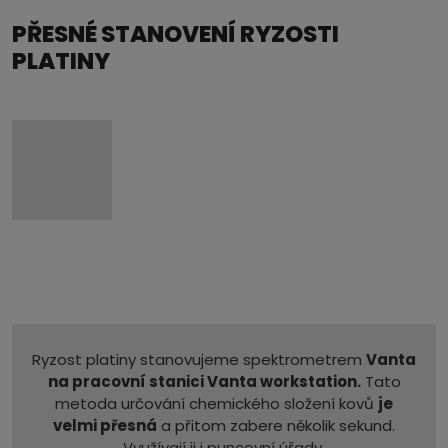
PŘESNÉ STANOVENÍ RYZOSTI
PLATINY
Ryzost platiny stanovujeme spektrometrem
Vanta
na pracovní stanici Vanta workstation.
Tato
metoda určování chemického složení kovů
je
velmi přesná
a přitom zabere několik sekund.
Využívají ji i puncovní úřady.