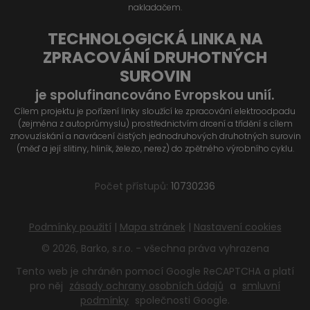
nakladačem.
TECHNOLOGICKÁ LINKA NA
ZPRACOVÁNÍ DRUHOTNÝCH
SUROVIN
je spolufinancováno Evropskou unií.
Cílem projektu je pořízení linky sloužící ke zpracování elektroodpadu
(zejména z autoprůmyslu) prostřednictvím drcení a třídění s cílem
znovuzískání a navrácení čistých jednodruhových druhotných surovin
(měď a její slitiny, hliník, železo, nerez) do zpětného výrobního cyklu.
Počet přístupů:
10730236
Podmínky použití
|
Mapa stránek
|
Nastavení cookies
© 2026, Barko, s.r.o. - všechna práva vyhrazena
Tento web je chráněn pomocí Google ReCAPTCHA a platí
pro něj
zásady ochrany osobních údajů
a
smluvní
podmínky
společnosti Google.