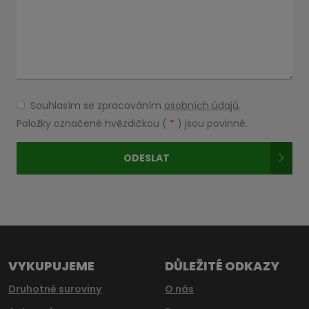
Souhlasím se zpracováním
osobních údajů
.
Souhlasím
se
Položky označené hvězdičkou (
*
) jsou povinné.
zpracováním
osobních
ODESLAT
údajů
.
Formulář
se
nepodařilo
odeslat.
VYKUPUJEME
DŮLEŽITÉ ODKAZY
Druhotné suroviny
O nás