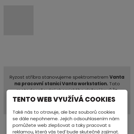
Ryzost stříbra stanovujeme spektrometrem
Vanta
na pracovní stanici Vanta workstation.
Tato
metoda určování chemického složení kovů
je
velmi přesná
a přitom zabere několik sekund.
TENTO WEB VYUŽÍVÁ COOKIES
Využívají ji i puncovní úřady.
Také nás to otravuje, ale bez souborů cookies
se dále nepohneme. Jejich odsouhlasením nám
pomůžete web zlepšovat a taky pracovat s
reklamou, která vás teď bude skutečně zajímat.