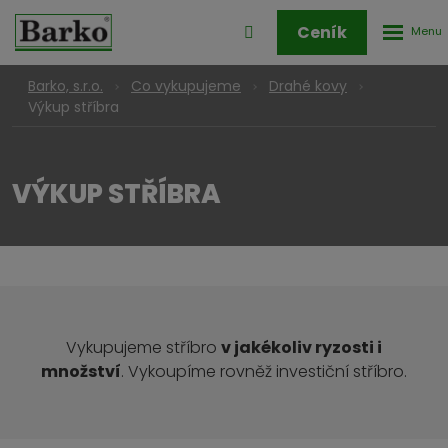
Rozbale
Přihlášení
Ceník
menu
do
klienstké
Barko, s.r.o.
Co vykupujeme
Drahé kovy
zóny
Výkup stříbra
VÝKUP STŘÍBRA
Vykupujeme stříbro
v jakékoliv ryzosti i
množství
. Vykoupíme rovněž investiční stříbro.