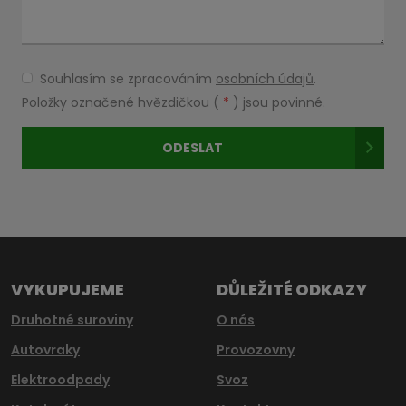
Souhlasím se zpracováním
osobních údajů
.
Souhlasím
se
Položky označené hvězdičkou (
*
) jsou povinné.
zpracováním
osobních
ODESLAT
údajů
.
Formulář
se
nepodařilo
odeslat.
VYKUPUJEME
DŮLEŽITÉ ODKAZY
Druhotné suroviny
O nás
Autovraky
Provozovny
Elektroodpady
Svoz