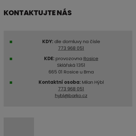
KONTAKTUJTE NÁS
KDY:
dle domluvy na čísle
773 968 051
KDE:
provozovna
Rosice
Sklářská 1351
665 01 Rosice u Brna
Kontaktní osoba:
Milan Hýbl
773 968 051
hybl@barko.cz