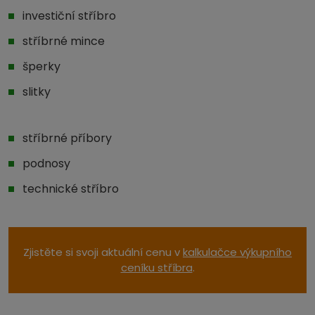
investiční stříbro
stříbrné mince
šperky
slitky
stříbrné příbory
podnosy
technické stříbro
Zjistěte si svoji aktuální cenu v
kalkulačce výkupního
ceníku stříbra
.