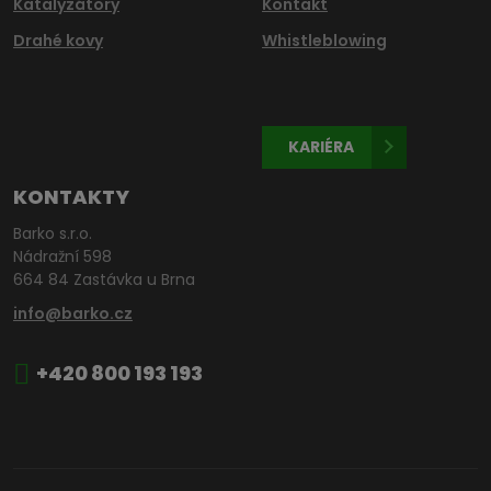
Katalyzátory
Kontakt
Drahé kovy
Whistleblowing
KARIÉRA
KONTAKTY
Barko s.r.o.
Nádražní 598
664 84 Zastávka u Brna
info@barko.cz
+420 800 193 193