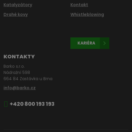
Katalyzátory
Kontakt
Drahé kovy
Whistleblowing
KARIÉRA
KONTAKTY
Barko s.r.o.
Nádražní 598
664 84 Zastávka u Brna
info@barko.cz
+420 800 193 193