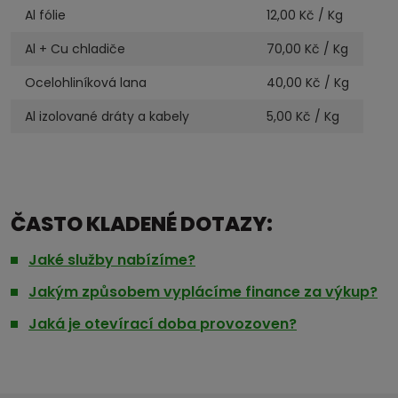
Al fólie
12,00
Kč / Kg
Al + Cu chladiče
70,00
Kč / Kg
Ocelohliníková lana
40,00
Kč / Kg
Al izolované dráty a kabely
5,00
Kč / Kg
ČASTO KLADENÉ DOTAZY:
Jaké služby nabízíme?
Jakým způsobem vyplácíme finance za výkup?
Jaká je otevírací doba provozoven?