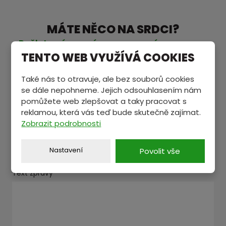
MÁTE NĚCO NA SRDCI?
Pošlete nám zprávu a my se vám ozveme.
TENTO WEB VYUŽÍVÁ COOKIES
Také nás to otravuje, ale bez souborů cookies
Jméno a příjmení
*
se dále nepohneme. Jejich odsouhlasením nám
pomůžete web zlepšovat a taky pracovat s
reklamou, která vás teď bude skutečně zajímat.
Zobrazit podrobnosti
E-mail
*
Nastavení
Povolit vše
Text zprávy
*