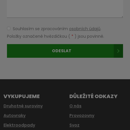
Souhlasím se zpracováním
osobních údajů
.
Souhlasím
se
Položky označené hvězdičkou (
*
) jsou povinné.
zpracováním
osobních
ODESLAT
údajů
.
Formulář
se
nepodařilo
odeslat.
VYKUPUJEME
DŮLEŽITÉ ODKAZY
Druhotné suroviny
O nás
Autovraky
Provozovny
Elektroodpady
Svoz