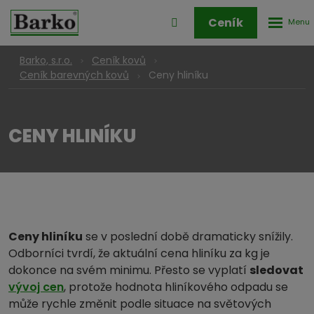
Rozbale
Přihlášení
Ceník
menu
do
klienstké
Barko, s.r.o.
Ceník kovů
zóny
Ceny hliníku
Ceník barevných kovů
CENY HLINÍKU
Ceny hliníku
se v poslední době dramaticky snížily.
Odborníci tvrdí, že aktuální cena hliníku za kg je
dokonce na svém minimu. Přesto se vyplatí
sledovat
vývoj cen
, protože hodnota hliníkového odpadu se
může rychle změnit podle situace na světových