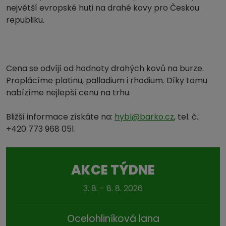
největší evropské huti na drahé kovy pro Českou
republiku.
Cena se odvíjí od hodnoty drahých kovů na burze.
Proplácíme platinu, palladium i rhodium. Díky tomu
nabízíme nejlepší cenu na trhu.
Bližší informace získáte na:
hybl@barko.cz
, tel. č.:
+420 773 968 051.
AKCE TÝDNE
3. 8. - 8. 8. 2026
Ocelohliníková lana