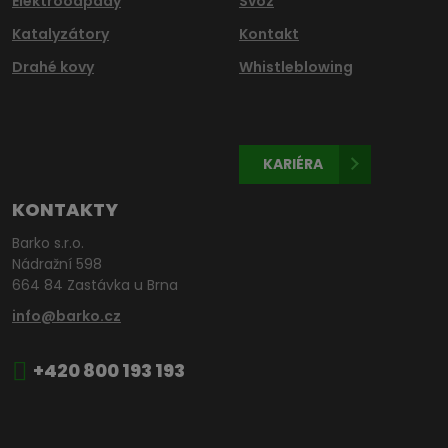
Elektroodpady
Svoz
Katalyzátory
Kontakt
Drahé kovy
Whistleblowing
KARIÉRA
KONTAKTY
Barko s.r.o.
Nádražní 598
664 84 Zastávka u Brna
info@barko.cz
+420 800 193 193