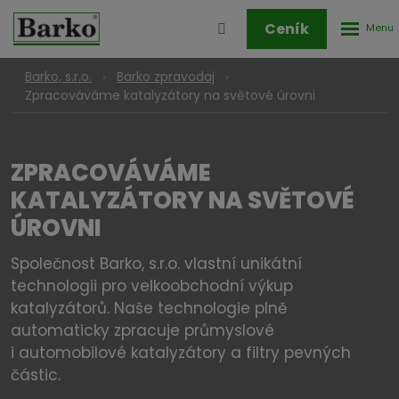
Rozbale
Přihlášení
Ceník
menu
do
klienstké
Barko, s.r.o.
Barko zpravodaj
zóny
Zpracováváme katalyzátory na světové úrovni
ZPRACOVÁVÁME
KATALYZÁTORY NA SVĚTOVÉ
ÚROVNI
Společnost Barko, s.r.o. vlastní unikátní
technologii pro velkoobchodní výkup
katalyzátorů. Naše technologie plně
automaticky zpracuje průmyslové
i automobilové katalyzátory a filtry pevných
částic.