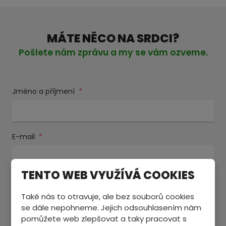
MÁTE NĚCO NA SRDCI?
Pošlete nám zprávu a my se vám ozveme.
Jméno a příjmení
*
E-mail
*
TENTO WEB VYUŽÍVÁ COOKIES
Text zprávy
*
Také nás to otravuje, ale bez souborů cookies
se dále nepohneme. Jejich odsouhlasením nám
pomůžete web zlepšovat a taky pracovat s