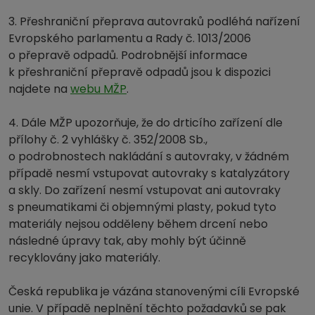
3. Přeshraniční přeprava autovraků podléhá nařízení
Evropského parlamentu a Rady č. 1013/2006
o přepravě odpadů. Podrobnější informace
k přeshraniční přepravě odpadů jsou k dispozici
najdete na
webu MŽP
.
4. Dále MŽP upozorňuje, že do drticího zařízení dle
přílohy č. 2 vyhlášky č. 352/2008 Sb.,
o podrobnostech nakládání s autovraky, v žádném
případě nesmí vstupovat autovraky s katalyzátory
a skly. Do zařízení nesmí vstupovat ani autovraky
s pneumatikami či objemnými plasty, pokud tyto
materiály nejsou odděleny během drcení nebo
následné úpravy tak, aby mohly být účinně
recyklovány jako materiály.
Česká republika je vázána stanovenými cíli Evropské
unie. V případě neplnění těchto požadavků se pak