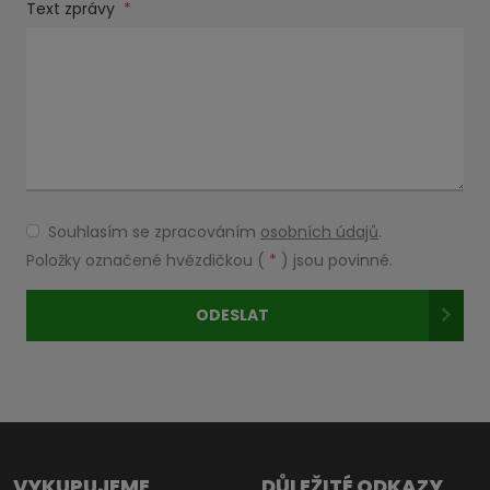
Text zprávy
*
Souhlasím se zpracováním
osobních údajů
.
Souhlasím
se
Položky označené hvězdičkou (
*
) jsou povinné.
zpracováním
osobních
ODESLAT
údajů
.
Formulář
se
nepodařilo
odeslat.
VYKUPUJEME
DŮLEŽITÉ ODKAZY