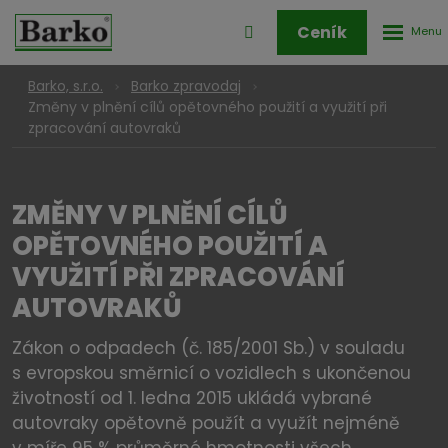
Rozbale
Přihlášení
Ceník
menu
do
klienstké
Barko, s.r.o.
Barko zpravodaj
zóny
Změny v plnění cílů opětovného použití a využití při
zpracování autovraků
ZMĚNY V PLNĚNÍ CÍLŮ
OPĚTOVNÉHO POUŽITÍ A
VYUŽITÍ PŘI ZPRACOVÁNÍ
AUTOVRAKŮ
Zákon o odpadech (č. 185/2001 Sb.) v souladu
s evropskou směrnicí o vozidlech s ukončenou
životností od 1. ledna 2015 ukládá vybrané
autovraky opětovně použít a využít nejméně
v míře 95 % průměrné hmotnosti všech