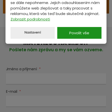
se dále nepohneme. Jejich odsouhlasením nám
e
VÝKUP S ODVOZEM
pomůžete web zlepšovat a taky pracovat s
reklamou, která vás teď bude skutečně zajímat.
Zobrazit podrobnosti
Nastavení
Povolit vše
MÁTE NĚCO NA SRDCI?
Pošlete nám zprávu a my se vám ozveme.
Jméno a příjmení
*
E-mail
*