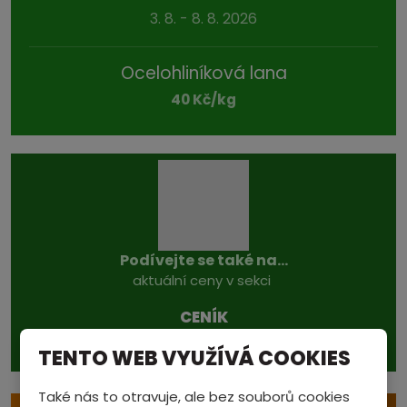
3. 8. - 8. 8. 2026
Ocelohliníková lana
40 Kč/kg
Podívejte se také na...
aktuální ceny v sekci
CENÍK
TENTO WEB VYUŽÍVÁ COOKIES
Také nás to otravuje, ale bez souborů cookies