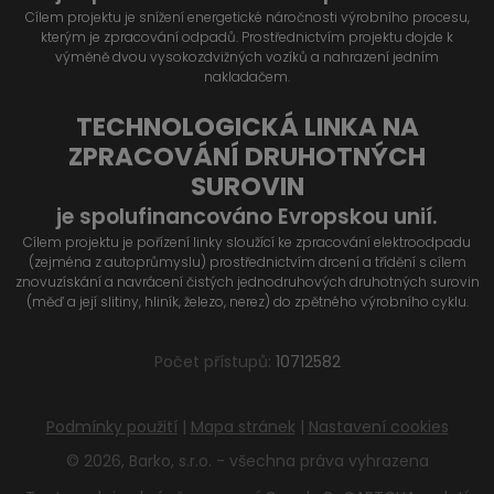
Cílem projektu je snížení energetické náročnosti výrobního procesu,
kterým je zpracování odpadů. Prostřednictvím projektu dojde k
výměně dvou vysokozdvižných vozíků a nahrazení jedním
nakladačem.
TECHNOLOGICKÁ LINKA NA
ZPRACOVÁNÍ DRUHOTNÝCH
SUROVIN
je spolufinancováno Evropskou unií.
Cílem projektu je pořízení linky sloužící ke zpracování elektroodpadu
(zejména z autoprůmyslu) prostřednictvím drcení a třídění s cílem
znovuzískání a navrácení čistých jednodruhových druhotných surovin
(měď a její slitiny, hliník, železo, nerez) do zpětného výrobního cyklu.
Počet přístupů:
10712582
Podmínky použití
|
Mapa stránek
|
Nastavení cookies
© 2026, Barko, s.r.o. - všechna práva vyhrazena