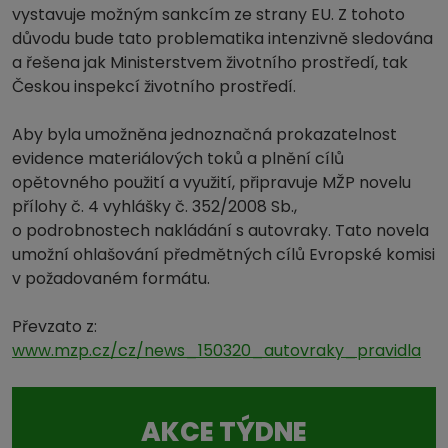
vystavuje možným sankcím ze strany EU. Z tohoto
důvodu bude tato problematika intenzivně sledována
a řešena jak Ministerstvem životního prostředí, tak
Českou inspekcí životního prostředí.
Aby byla umožněna jednoznačná prokazatelnost
evidence materiálových toků a plnění cílů
opětovného použití a využití, připravuje MŽP novelu
přílohy č. 4 vyhlášky č. 352/2008 Sb.,
o podrobnostech nakládání s autovraky. Tato novela
umožní ohlašování předmětných cílů Evropské komisi
v požadovaném formátu.
Převzato z:
www.mzp.cz/cz/news_150320_autovraky_pravidla
AKCE TÝDNE