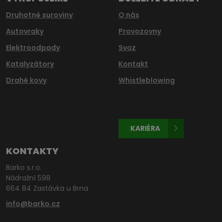
Druhotné suroviny
O nás
Autovraky
Provozovny
Elektroodpady
Svoz
Katalyzátory
Kontakt
Drahé kovy
Whistleblowing
KARIÉRA
KONTAKTY
Barko s.r.o.
Nádražní 598
664 84 Zastávka u Brna
info@barko.cz