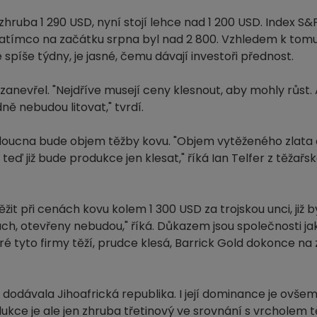
hruba 1 290 USD, nyní stojí lehce nad 1 200 USD. Index S&
ímco na začátku srpna byl nad 2 800. Vzhledem k tomu, 
 spíše týdny, je jasné, čemu dávají investoři přednost.
anevřel. "Nejdříve musejí ceny klesnout, aby mohly růst.
dně nebudou litovat," tvrdí.
oucna bude objem těžby kovu. "Objem vytěženého zlata č
 teď již bude produkce jen klesat," říká Ian Telfer z těžařs
ěžit při cenách kovu kolem 1 300 USD za trojskou unci, již b
enách, otevřeny nebudou," říká. Důkazem jsou společnosti ja
é tyto firmy těží, prudce klesá, Barrick Gold dokonce na
 dodávala Jihoafrická republika. I její dominance je ovšem
ukce je ale jen zhruba třetinový ve srovnání s vrcholem 