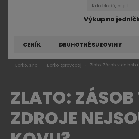
Vyhledávání
Výkup na jednič
CENÍK
DRUHOTNÉ SUROVINY
Zlato: Zásob v dolech 
Barko, s.r.o.
Barko zpravodaj
ZLATO: ZÁSOB
ZDROJE NEJSO
KOVU?