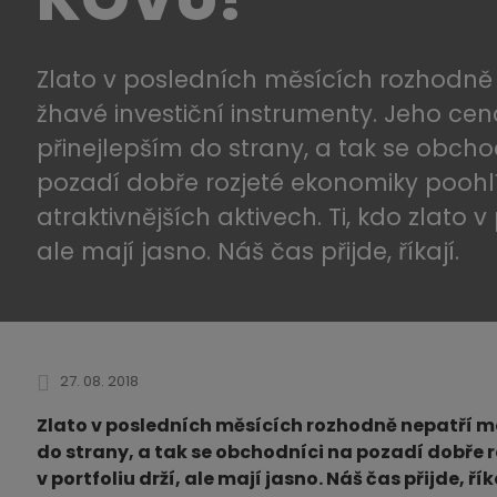
Zlato v posledních měsících rozhodně
žhavé investiční instrumenty. Jeho ce
přinejlepším do strany, a tak se obcho
pozadí dobře rozjeté ekonomiky poohlí
atraktivnějších aktivech. Ti, kdo zlato v 
ale mají jasno. Náš čas přijde, říkají.
27. 08. 2018
Zlato v posledních měsících rozhodně nepatří me
do strany, a tak se obchodníci na pozadí dobře r
v portfoliu drží, ale mají jasno. Náš čas přijde, řík