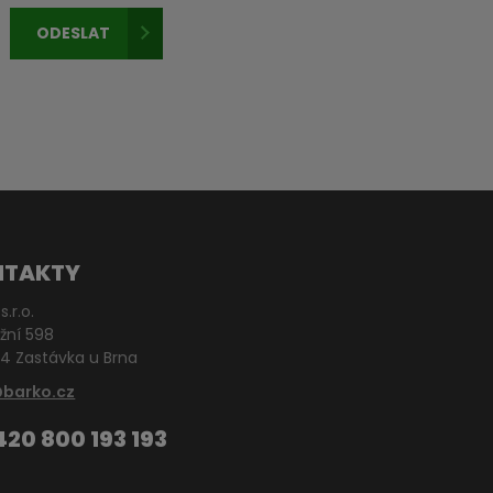
ODESLAT
NTAKTY
s.r.o.
žní 598
4 Zastávka u Brna
@barko.cz
420 800 193 193