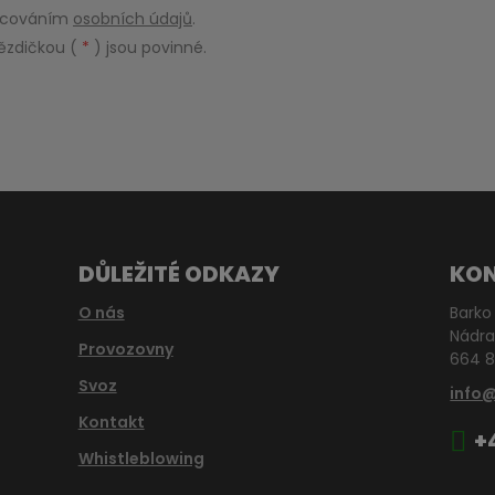
racováním
osobních údajů
.
ězdičkou (
*
) jsou povinné.
DŮLEŽITÉ ODKAZY
KO
O nás
Barko 
Nádra
Provozovny
664 8
Svoz
info
Kontakt
+
Whistleblowing