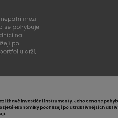
 nepatří mezi
na se pohybuje
dníci na
žejí po
portfoliu drží,
zi žhavé investiční instrumenty. Jeho cena se pohyb
ozjeté ekonomiky poohlížejí po atraktivnějších aktive
ají.