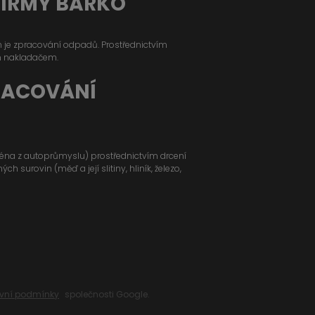
FIRMY BARKO
ým je zpracování odpadů. Prostřednictvím
m nakladačem.
RACOVÁNÍ
jména z autoprůmyslu) prostřednictvím drcení
 surovin (měď a její slitiny, hliník, železo,
vní podmínky
společnosti Google.