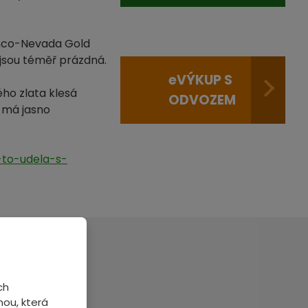
ranco-Nevada Gold
 jsou téměř prázdná.
e
VÝKUP S
ého zlata klesá
ODVOZEM
" má jasno
-to-udela-s-
ch
veme.
ou, která