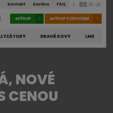
Přihlášení
ů
Kontakt
Kariéra
FAQ
CZ
EN
DE
do
klienstké
3
eVÝKUP
eVÝKUP S ODVOZEM
zóny
ALYZÁTORY
DRAHÉ KOVY
LME
Á, NOVÉ
 S CENOU