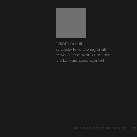
EVROPSKÁ UNIE
Evropský fond pro regionální
rozvoj OP Podnikání a inovace
pro konkurenceschopnost
Tento web je chráněn pomocí Goog