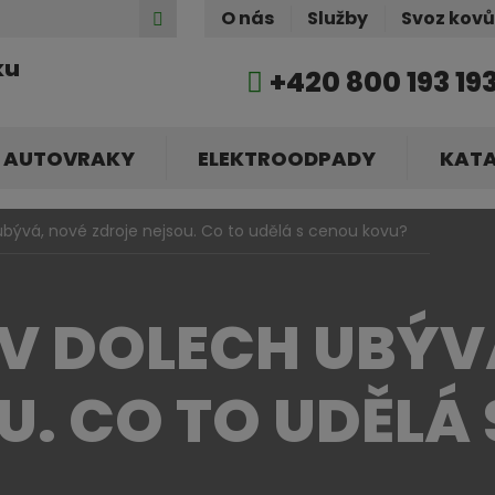
Hledat
O nás
Služby
Svoz kov
ku
+420 800 193 19
AUTOVRAKY
ELEKTROODPADY
KAT
ubývá, nové zdroje nejsou. Co to udělá s cenou kovu?
 V DOLECH UBÝV
U. CO TO UDĚLÁ