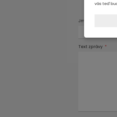
vás teď bu
Jméno a příjmení
Text zprávy
*