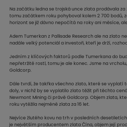
Na začátku ledna se trojská unce zlata prodávala za z
tomu začátkem roku pohyboval kolem 2 700 bodů, zat
horizont se již dávno nepočítá na roky ani měsíce, ale
Adem Tumerkan z Pallisade Research ale na zlato nez
nadále velký potenciál a investoři, kteří je drží, rozho
Jedním z klíčových faktorů podle Tumerkana do bud
nepřetržitě rostl, tomu je ale konec. Jsme na vrcholu,
Goldcorp.
Dále tvrdí, že takřka všechno zlato, které se vyplatí t
doly, v nichž by se vyplatilo zlato těžit při těchto c
Newmont Mining či právě Goldcorp. Objem zlata, kter
roku vytěžila nejméně zlata za 16 let.
Nejvíce žlutého kovu na trh v posledních desetiletích
je největším producentem zlata Čína, objem její prod