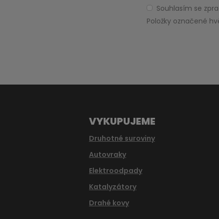
Souhlasím se zp
Souhlasím
se
Položky označené hv
zpracováním
Formulář
osobních
údajů
.
se
nepodařilo
odeslat.
VYKUPUJEME
Druhotné suroviny
Autovraky
Elektroodpady
Katalyzátory
Drahé kovy