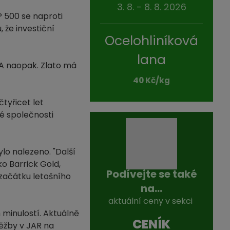
3. 8. - 8. 8. 2026
P 500 se naproti
že investiční
Ocelohliníková
lana
 A naopak. Zlato má
40 Kč/kg
tyřicet let
ké společnosti
ylo nalezeno. "Další
ko Barrick Gold,
Podívejte se také
 začátku letošního
na...
aktuální ceny v sekci
 minulostí. Aktuálně
CENÍK
těžby v JAR na