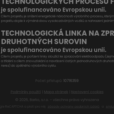
TECHNOLOGICKÝCH PROCESŮ 
je spolufinancováno Evropskou unií.
Cílem projektu je snížení energetické náročnosti výrobního procesu, kter
projektu dojde k výměně dvou vysokozdvižných vozíků a nahrazení jední
TECHNOLOGICKÁ LINKA NA ZP
DRUHOTNÝCH SUROVIN
je spolufinancováno Evropskou unií.
Cílem projektu je pořízení linky sloužící ke zpracování elektroodpadu (ze
a třídění s cílem znovuzískání a navrácení čistých jednodruhových druhotných
nerez) do zpětného výrobního cyklu.
Počet přístupů:
10716359
Podmínky použití
|
Mapa stránek
|
Nastavení cookies
© 2026, Barko, s.r.o. - všechna práva vyhrazena
le ReCAPTCHA a platí pro něj
zásady ochrany osobních údajů
a
smlu