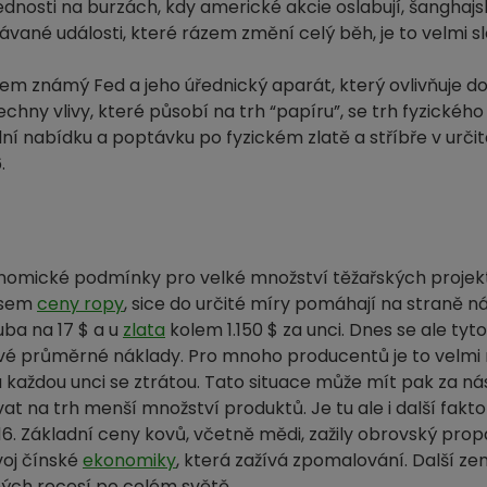
dnosti na burzách, kdy americké akcie oslabují, šanghaj
vané události, které rázem změní celý běh, je to velmi slo
všem známý Fed a jeho úřednický aparát, který ovlivňuje 
echny vlivy, které působí na trh “papíru”, se trh fyzickéh
ální nabídku a poptávku po fyzickém zlatě a stříbře v urč
.
onomické podmínky pro velké množství těžařských projekt
esem
ceny ropy
, sice do určité míry pomáhají na straně 
uba na 17 $ a u
zlata
kolem 1.150 $ za unci. Dnes se ale tyt
lkové průměrné náklady. Pro mnoho producentů je to velm
á každou unci se ztrátou. Tato situace může mít pak za ná
t na trh menší množství produktů. Je tu ale i další fakto
 Základní ceny kovů, včetně mědi, zažily obrovský propa
ývoj čínské
ekonomiky
, která zažívá zpomalování. Další ze
ných recesí po celém světě.