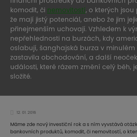
finanční prostředky do bankovních pr
komodit, či
nemovitostí
, o kterých jsou
že mají jistý potenciál, anebo že jim je
přinejmenším uchovají. Vzhledem k vý
nepřehlednosti na burzách, kdy ameri
oslabují, šanghajská burza v minulém
zastavila obchodování, a další neoč
události, které rázem změní celý běh, j
složité.
12. 01. 2016
Máme zde nový investiční rok a s ním vyvstává otázka
bankovních produktů, komodit, či nemovitostí, o který