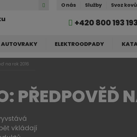
Hledat
O nás
Služby
Svoz kov
ku
+420 800 193 19
AUTOVRAKY
ELEKTROODPADY
KAT
ěď na rok 2016
O: PŘEDPOVĚĎ N
vyvstává
pět vkládají