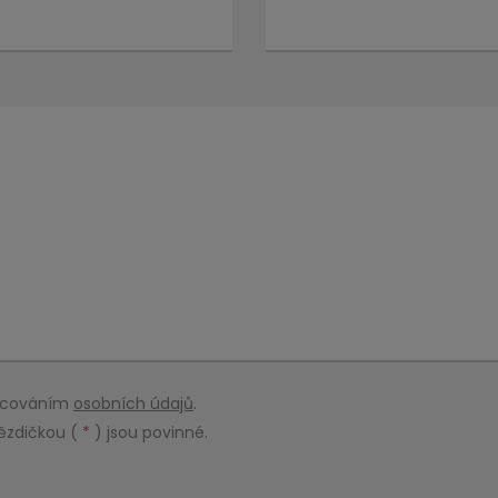
racováním
osobních údajů
.
ězdičkou (
*
) jsou povinné.