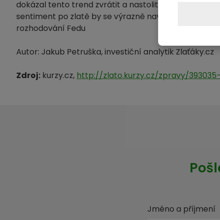
dokázal tento trend zvrátit a nastolit zásadní reform
sentiment po zlatě by se výrazně navýšil. Výsledek v
rozhodování Fedu
Autor: Jakub Petruška, investiční analytik Zlaťáky.cz
Zdroj:
kurzy.cz,
http://zlato.kurzy.cz/zpravy/39303
Pošl
Jméno a příjmení