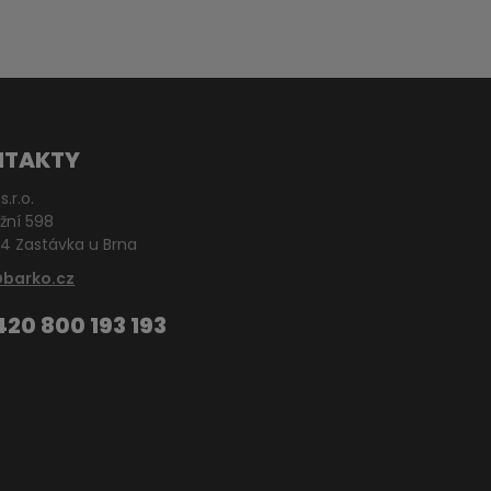
NTAKTY
s.r.o.
žní 598
4 Zastávka u Brna
@barko.cz
420 800 193 193