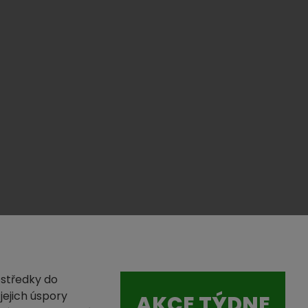
ostředky do
jejich úspory
AKCE TÝDNE