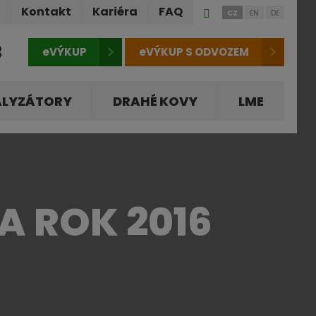
Přihlášení
ů
Kontakt
Kariéra
FAQ
CZ
EN
DE
do
klienstké
3
eVÝKUP
eVÝKUP S ODVOZEM
zóny
ALYZÁTORY
DRAHÉ KOVY
LME
A ROK 2016