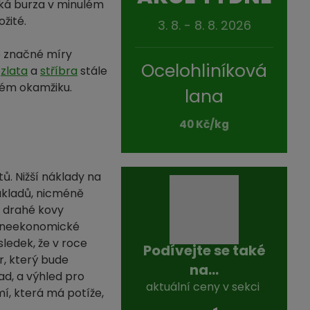
ská burza v minulém
žité.
3. 8. - 8. 8. 2026
do značné míry
Ocelohliníková
o
zlata
a
stříbra
stále
itém okamžiku.
lana
40 Kč/kg
ů. Nižší náklady na
nákladů, nicméně
o drahé kovy
i neekonomické
sledek, že v roce
Podívejte se také
r, který bude
na...
d, a výhled pro
aktuální ceny v sekci
mí, která má potíže,