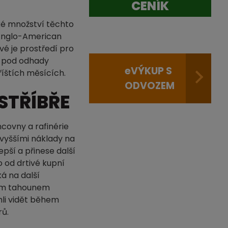
CENÍK
ké množství těchto
 Anglo-American
vé je prostředí pro
ko pod odhady
e
VÝKUP S
íštích měsících.
ODVOZEM
STŘÍBŘE
covny a rafinérie
 vyššími náklady na
pší a přinese další
 od drtivé kupní
ká na další
kým tahounem
hli vidět během
rů.