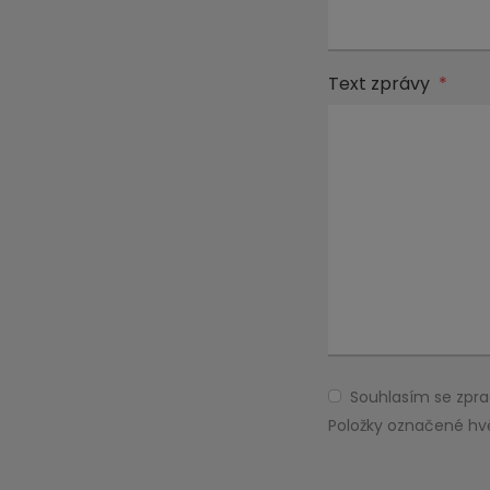
Text zprávy
*
Souhlasím se zp
Souhlasím
se
Položky označené hv
zpracováním
Formulář
osobních
údajů
.