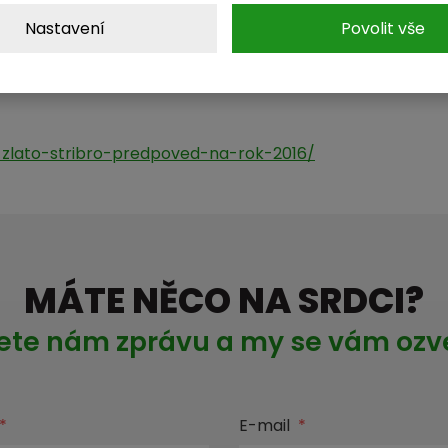
y. Pokud by tato idea dostala šanci a
zlato
by se opět dos
Nastavení
Povolit vše
oleb bude mít zásadní vliv na další
vývoj ekonomiky
USA, 
5-zlato-stribro-predpoved-na-rok-2016/
MÁTE NĚCO NA SRDCI?
ete nám zprávu a my se vám oz
*
E-mail
*