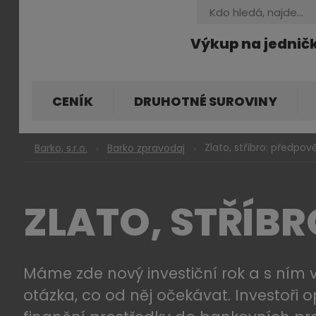
Vyhledávání
Výkup na jednič
CENÍK
DRUHOTNÉ SUROVINY
Zlato, stříbro: předpov
Barko, s.r.o.
Barko zpravodaj
ZLATO, STŘÍBR
Máme zde nový investiční rok a s ním 
otázka, co od něj očekávat. Investoři o