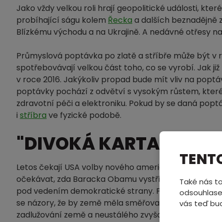
Jako vždy velkou roli hrají geopolitické události, kte
probíhající ságu kolem
Řecka
a dalších beznadějně z
Blízkému východu a na Ukrajině. A nedávné otřesy 
Průmyslová poptávka po zlatě a stříbře může být v r
spotřebovávají velkou část toho, co se vyrobí. Jak 
v roce 2016. Jakýkoliv propad bude mít vliv na popt
poptávky pochází z odvětví s vysokým růstem, které 
zdravotní péči a elektroniku. Pokud by se daná poptá
i
stříbra
ve fyzické podobě.
"DIVOKÁ KARTA" ROKU 
TENT
Letos čekají USA volby nového amerického prezidenta
očekávat, zda Baracka Obamu vystřídá kandidát rep
Také nás to
pod vedením demokratické strany. Přední republikánští
odsouhlase
se názory, že by země měla směřovat opět k systému, 
vás teď bu
zadlužování země a neustálého zvyšování deficitů. J