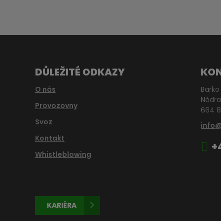
DŮLEŽITÉ ODKAZY
KO
O nás
Barko 
Nádra
Provozovny
664 8
Svoz
info
Kontakt
+
Whistleblowing
KARIÉRA