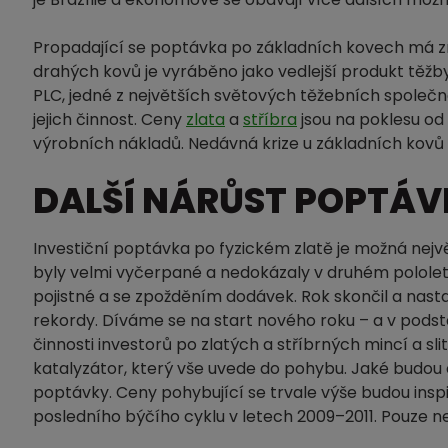
Propadající se poptávka po základních kovech má
drahých kovů je vyráběno jako vedlejší produkt těžb
PLC, jedné z největších světových těžebních společnos
jejich činnost. Ceny
zlata
a
stříbra
jsou na poklesu od
výrobních nákladů. Nedávná krize u základních kovů 
DALŠÍ NÁRŮST POPTÁVK
Investiční poptávka po fyzickém zlatě je možná nejv
byly velmi vyčerpané a nedokázaly v druhém pololetí
pojistné a se zpožděním dodávek. Rok skončil a nasta
rekordy. Díváme se na start nového roku – a v podst
činnosti investorů po zlatých a stříbrných mincí a sl
katalyzátor, který vše uvede do pohybu. Jaké budou
poptávky. Ceny pohybující se trvale výše budou insp
posledního býčího cyklu v letech 2009–2011. Pouze n