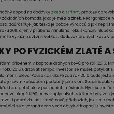
 značný dopad na dodávky
zlata
a
stříbra
, protože obrovs
y základních komodit, jako je měď a zinek. Reorganizace
tí, zdůrazňuje, jak těžká je pozice výrobců a jak nepřízni
 roku 2011, a jen v průběhu minulého roku skončily hlubo
může výrazně ovlivnit velikost dodávek drahých kovů v př
Y PO FYZICKÉM ZLATĚ A 
ětším příběhem v kapitole drahých kovů pro rok 2015. Min
 roku 2015 udržovat tempo. Investoři se museli potýkat s
la menší úleva. Pouze čas ukáže zda rok 2016 bude ještě le
atě je svým způsobem podobný jako vloni. Stabilní, daleko
itků, která pobíhala v posledních měsících. Nyní se jen če
 cenové akce? Nižší ceny v uplynulých 4 letech byly vel
irovat i poptávku na straně nově příchozích, jak jsme mo
eměnící se a vázaná cena vede obvykle k apatii u investo