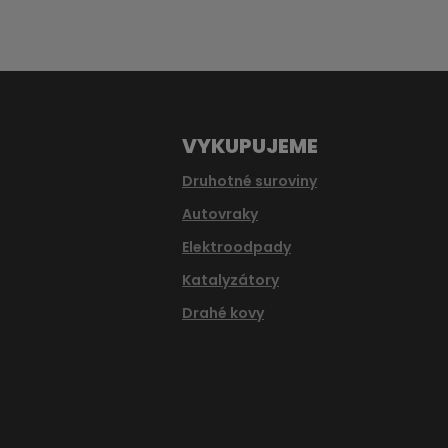
se
nepodařilo
odeslat.
VYKUPUJEME
Druhotné suroviny
Autovraky
Elektroodpady
Katalyzátory
Drahé kovy