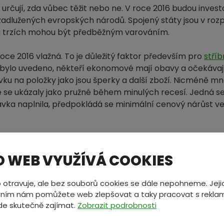
ré určují, zda vůbec těžit nebo ne. V roce 2016 budou inves
adlužených evropských národů. Spojený státy jsou v rozp
na trzích mohou být předběžným varováním.
oce 2016 vlažná. To je důležitý faktor především pro
stříb
již bylo uvedeno, někteří ekonomové mají obavy a očekáva
ávku na položky jako jsou šperky a další zboží. Nicméně 
se ukázaly jako pružné během minulých recesí. Jedná se o
vka naplnila, předpokládá se minimální cenový nárůst ve 
2016: VOLBY V USA
O WEB VYUŽÍVÁ COOKIES
. Tradičně se utkají zástupci demokratů a republikánů. 
ublikánů a ukončí tak vládu demokratů, nebo vše bude 
 otravuje, ale bez souborů cookies se dále nepohneme. Jeji
 kandidáti ostře kritizují politiku americké centrální ba
ním nám pomůžete web zlepšovat a taky pracovat s reklam
který by byl založený na zlatě. Republikáni dlouhou dobu 
de skutečně zajímat.
Zobrazit podrobnosti
e ale otázkou, zda by případný zvolený kandidát za repub