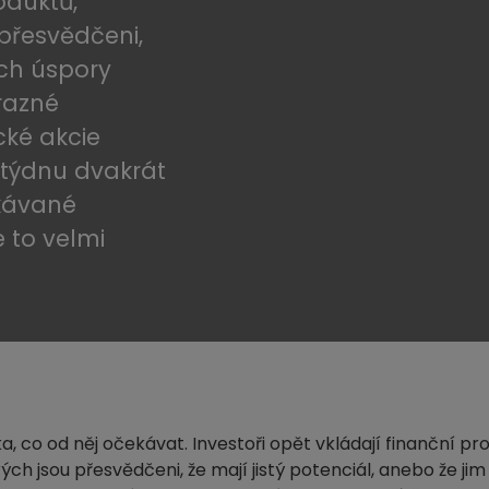
oduktů,
 přesvědčeni,
jich úspory
razné
cké akcie
 týdnu dvakrát
ekávané
e to velmi
, co od něj očekávat. Investoři opět vkládají finanční pr
ch jsou přesvědčeni, že mají jistý potenciál, anebo že jim 