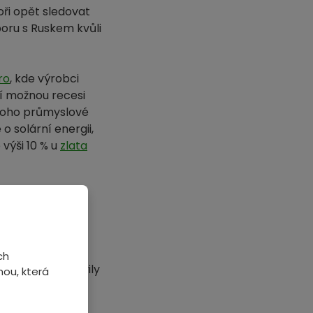
toři opět sledovat
oru s Ruskem kvůli
ro
, kde výrobci
jí možnou recesi
mnoho průmyslové
 solární energii,
výši 10 % u
zlata
Bude se tedy
pokračovat opět
ch
nky (
Fed
). Objevily
ou, která
kritizují
likánskou stranu