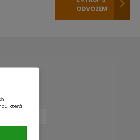
ODVOZEM
veme.
ch
ou, která