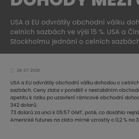
USA a EU odvrátily obchodní válku do
celních sazbách ve výši 15 %. USA a Čí
Stockholmu jednání o celních sazbách
28. 07. 2025
USA a EU odvrátily obchodní válku dohodou o celních
sazbách. Ceny zlata v pondělí v nestabilním obchodo
apetitu k riziku po uzavření rámcové obchodní dohody
342 dolarů.
73 dolarů za unci k 05:57 GMT, poté, co dosáhlo nejni
Americké futures na zlato mírně vzrostly o 0,2 % na 3