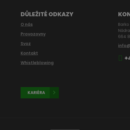
DŮLEŽITÉ ODKAZY
KO
O nás
Barko 
Nádra
Provozovny
664 8
Svoz
info
Kontakt
+
Whistleblowing
KARIÉRA