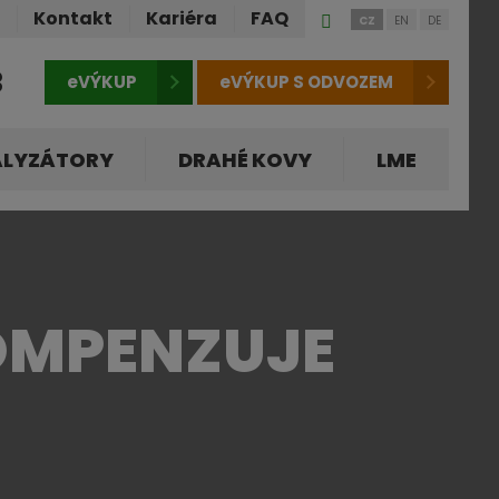
Přihlášení
ů
Kontakt
Kariéra
FAQ
CZ
EN
DE
do
klienstké
3
eVÝKUP
eVÝKUP S ODVOZEM
zóny
ALYZÁTORY
DRAHÉ KOVY
LME
KOMPENZUJE