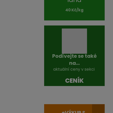
40 Kč/kg
Podívejte se také
na...
aktuální ceny v sekci
CENÍK
e
VÝKUP S