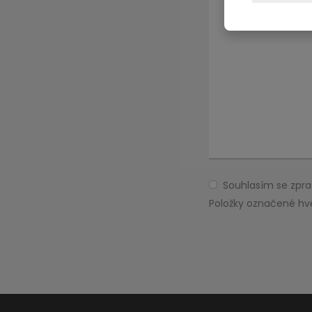
Souhlasím se zp
Souhlasím
se
Položky označené hv
zpracováním
Formulář
osobních
údajů
.
se
nepodařilo
odeslat.