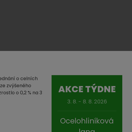
ednání o celních
k ze zvýšeného
AKCE TÝDNE
rostlo o 0,2 % na 3
3. 8. - 8. 8. 2026
Ocelohliníková
lana