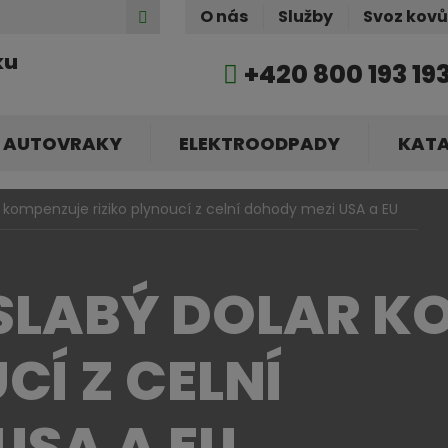
Hledat
O nás
Služby
Svoz kov
ku
+420 800 193 19
AUTOVRAKY
ELEKTROODPADY
KAT
ar kompenzuje riziko plynoucí z celní dohody mezi USA a EU
 SLABÝ DOLAR 
CÍ Z CELNÍ
USA A EU