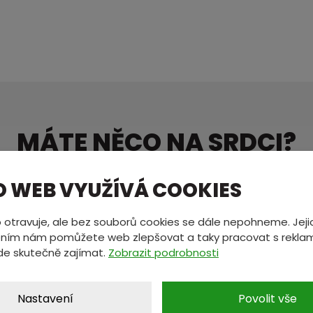
MÁTE NĚCO NA SRDCI?
ete nám zprávu a my se vám oz
O WEB VYUŽÍVÁ COOKIES
 otravuje, ale bez souborů cookies se dále nepohneme. Jeji
*
E-mail
*
ním nám pomůžete web zlepšovat a taky pracovat s reklam
de skutečně zajímat.
Zobrazit podrobnosti
Nastavení
Povolit vše