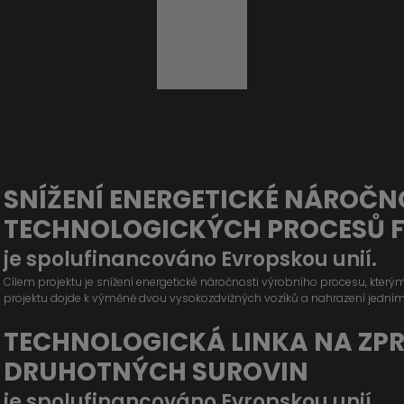
SNÍŽENÍ ENERGETICKÉ NÁROČN
TECHNOLOGICKÝCH PROCESŮ 
je spolufinancováno Evropskou unií.
Cílem projektu je snížení energetické náročnosti výrobního procesu, kter
projektu dojde k výměně dvou vysokozdvižných vozíků a nahrazení jední
TECHNOLOGICKÁ LINKA NA ZP
DRUHOTNÝCH SUROVIN
je spolufinancováno Evropskou unií.