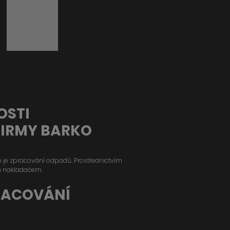
OSTI
FIRMY BARKO
ým je zpracování odpadů. Prostřednictvím
m nakladačem.
RACOVÁNÍ