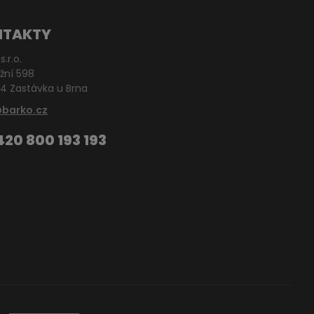
NTAKTY
s.r.o.
žní 598
4 Zastávka u Brna
@barko.cz
420 800 193 193