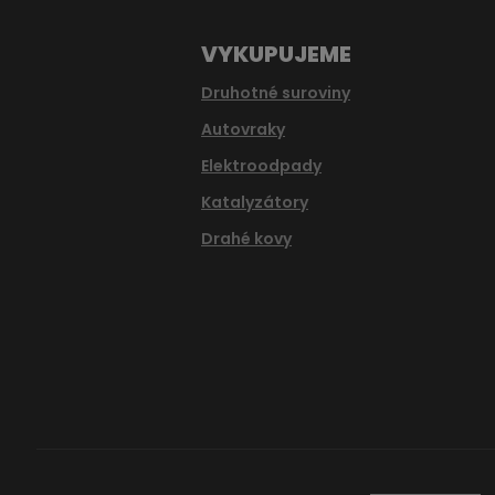
VYKUPUJEME
Druhotné suroviny
Autovraky
Elektroodpady
Katalyzátory
Drahé kovy