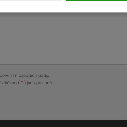
racováním
osobních údajů
.
ězdičkou (
*
) jsou povinné.