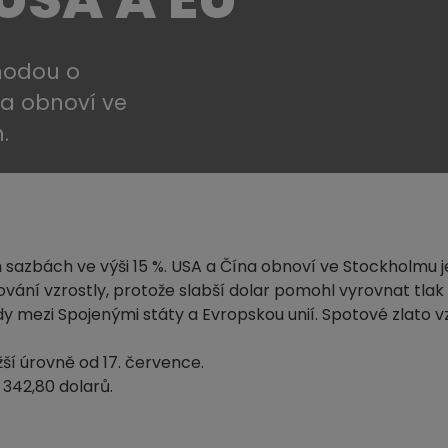
hodou o
na obnoví ve
.
 sazbách ve výši 15 %. USA a Čína obnoví ve Stockholmu j
vání vzrostly, protože slabší dolar pomohl vyrovnat tla
 mezi Spojenými státy a Evropskou unií. Spotové zlato vz
žší úrovně od 17. července.
 342,80 dolarů.