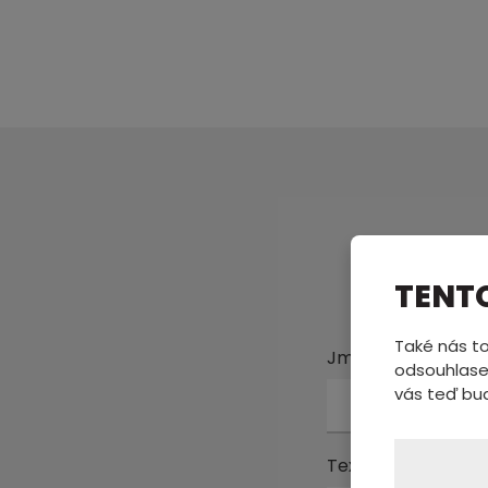
Pošl
TENT
Také nás to
Jméno a příjmení
odsouhlase
vás teď bu
Text zprávy
*