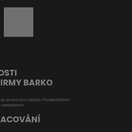
OSTI
FIRMY BARKO
ým je zpracování odpadů. Prostřednictvím
m nakladačem.
RACOVÁNÍ