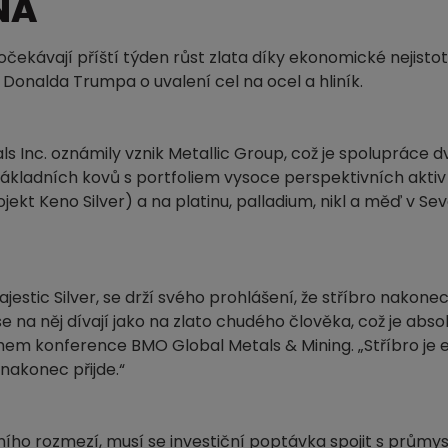
NA
očekávají příští týden růst zlata díky ekonomické nejist
onalda Trumpa o uvalení cel na ocel a hliník.
s Inc. oznámily vznik Metallic Group, což je spolupráce 
kladních kovů s portfoliem vysoce perspektivních aktiv
jekt Keno Silver) a na platinu, palladium, nikl a měď v Se
ajestic Silver, se drží svého prohlášení, že stříbro nakon
 se na něj dívají jako na zlato chudého člověka, což je abs
ěhem konference BMO Global Metals & Mining. „Stříbro je 
 nakonec přijde.“
ího rozmezí, musí se investiční poptávka spojit s průmy