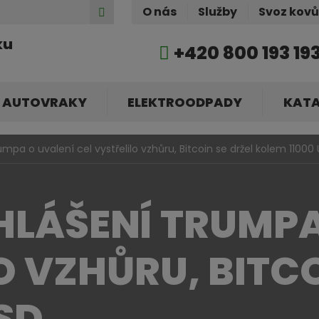
Hledat
O nás
Služby
Svoz kov
ku
+420 800 193 19
AUTOVRAKY
ELEKTROODPADY
KAT
mpa o uvalení cel vystřelilo vzhůru, Bitcoin se držel kolem 11000
HLÁŠENÍ TRUMPA
O VZHŮRU, BITCO
SD