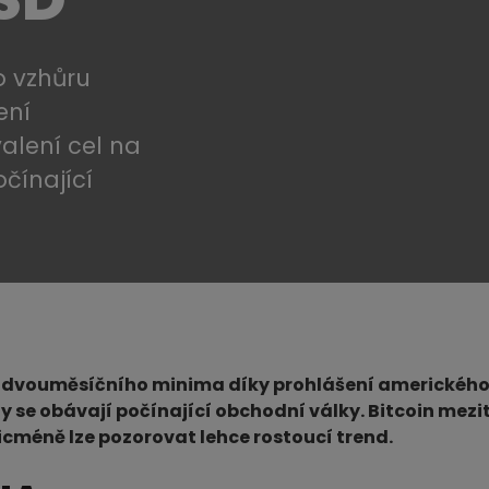
o vzhůru
ení
alení cel na
očínající
z dvouměsíčního minima díky prohlášení amerického
hy se obávají počínající obchodní války. Bitcoin mezit
icméně lze pozorovat lehce rostoucí trend.