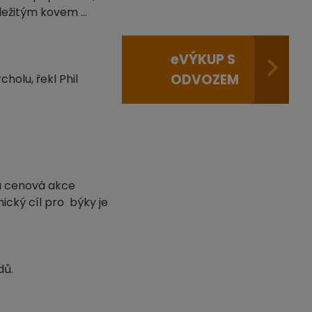
ůležitým kovem …
e
VÝKUP S
ODVOZEM
holu, řekl Phil
á cenová akce
ický cíl pro býky je
dů.