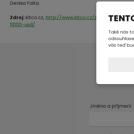
Denisa Falta
TENT
Zdroj:
kitco.cz,
http://www.kitco.cz/zlato-po-prohla
11000-usd/
Také nás to
odsouhlase
vás teď bu
Pošl
Jméno a příjmení