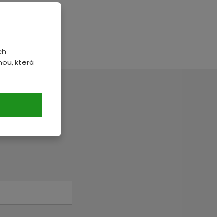
e-drzel-kolem-
ch
ou, která
veme.