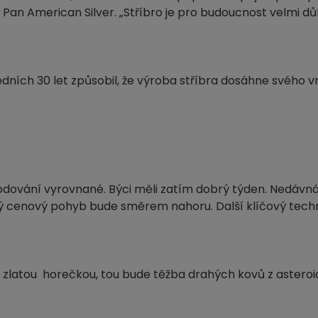
i Pan American Silver. „Stříbro je pro budoucnost velmi d
ích 30 let způsobil, že výroba stříbra dosáhne svého vrc
dování vyrovnané. Býci měli zatím dobrý týden. Nedávn
velký cenový pohyb bude směrem nahoru. Další klíčový techn
 zlatou horečkou, tou bude těžba drahých kovů z asteroi