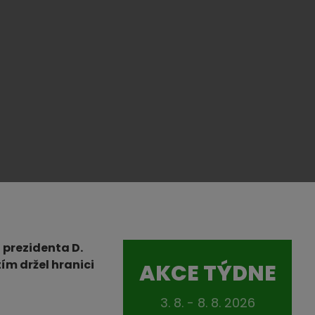
 prezidenta D.
ím držel hranici
AKCE TÝDNE
3. 8. - 8. 8. 2026