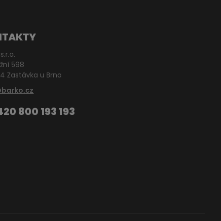
NTAKTY
s.r.o.
žní 598
4 Zastávka u Brna
@barko.cz
420 800 193 193