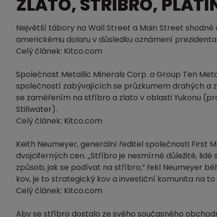
ZLATO, STŘÍBRO, PLATI
Největší tábory na Wall Street a Main Street shodně 
americkému dolaru v důsledku oznámení prezidenta D
Celý článek: Kitco.com
Společnost Metallic Minerals Corp. a Group Ten Metal
společností zabývajících se průzkumem drahých a zá
se zaměřením na stříbro a zlato v oblasti Yukonu (pro
Stillwater).
Celý článek: Kitco.com
Keith Neumeyer, generální ředitel společnosti First M
dvojciferných cen. „Stříbro je nesmírně důležité, lidé
způsob, jak se podívat na stříbro,“ řekl Neumeyer b
kov, je to strategický kov a investiční komunita na to
Celý článek: Kitco.com
Aby se stříbro dostalo ze svého současného obchodn