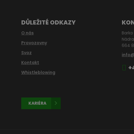
DŮLEŽITÉ ODKAZY
KO
O nás
Barko 
Nádra
Provozovny
664 8
Svoz
info
Kontakt
+
Whistleblowing
KARIÉRA