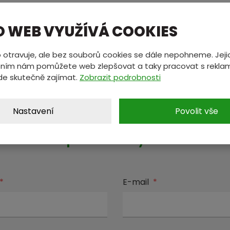
O WEB VYUŽÍVÁ COOKIES
seni-trumpa-o-uvaleni-cel-vystrelilo-vzhuru-bitcoin-s
 otravuje, ale bez souborů cookies se dále nepohneme. Jeji
ním nám pomůžete web zlepšovat a taky pracovat s reklam
de skutečně zajímat.
Zobrazit podrobnosti
MÁTE NĚCO NA SRDCI?
Nastavení
Povolit vše
ete nám zprávu a my se vám oz
*
E-mail
*