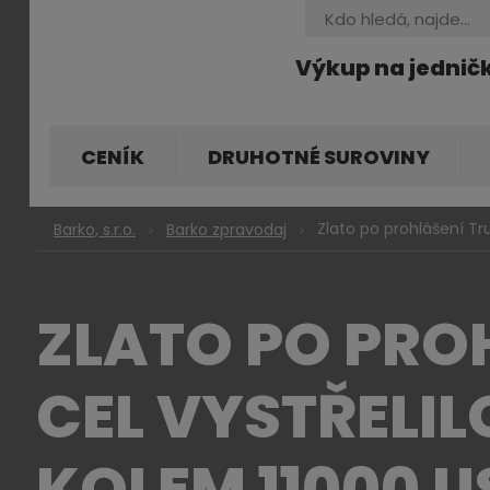
Vyhledávání
Výkup na jednič
CENÍK
DRUHOTNÉ SUROVINY
Zlato po prohlášení Tru
Barko, s.r.o.
Barko zpravodaj
ZLATO PO PRO
CEL VYSTŘELIL
KOLEM 11000 U