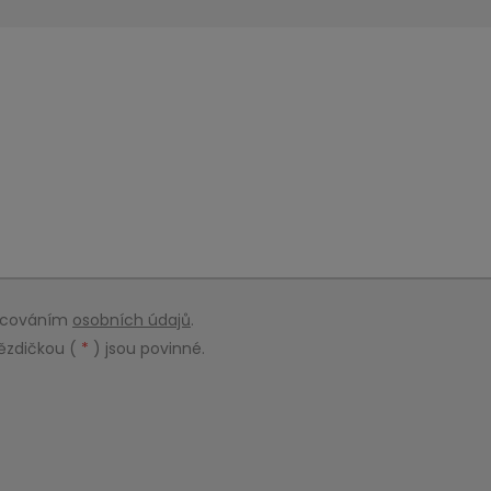
racováním
osobních údajů
.
ězdičkou (
*
) jsou povinné.