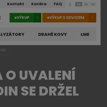
Přihlášení
ů
Kontakt
Kariéra
FAQ
CZ
EN
DE
do
klienstké
3
eVÝKUP
eVÝKUP S ODVOZEM
zóny
ALYZÁTORY
DRAHÉ KOVY
LME
 USD
 O UVALENÍ
IN SE DRŽEL