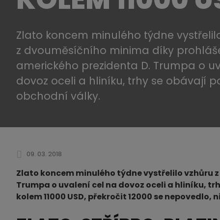
Zlato koncem minulého týdne vystřelil
z dvouměsíčního minima díky prohláš
amerického prezidenta D. Trumpa o uv
dovoz oceli a hliníku, trhy se obávají p
obchodní války.
09. 03. 2018
Zlato koncem minulého týdne vystřelilo vzhůru 
Trumpa o uvalení cel na dovoz oceli a hliníku, tr
kolem 11000 USD, překročit 12000 se nepovedlo, n