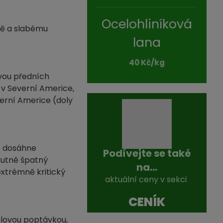
Ocelohliníková
otě a slabému
lana
40 Kč/kg
dvou předních
 v Severní Americe,
verní Americe (doly
ec dosáhne
Podívejte se také
olutně špatný
na...
extrémně kritický
aktuální ceny v sekci
CENÍK
slovou poptávkou,