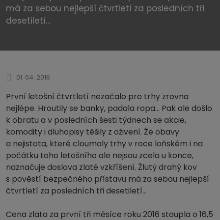
má za sebou nejlepší čtvrtletí za posledních tři
desetiletí…
01. 04. 2016
První letošní čtvrtletí nezačalo pro trhy zrovna
nejlépe. Hroutily se banky, padala ropa… Pak ale došlo
k obratu a v posledních šesti týdnech se akcie,
komodity i dluhopisy těšily z oživení. Že obavy
a nejistota, které cloumaly trhy v roce loňském i na
počátku toho letošního ale nejsou zcela u konce,
naznačuje doslova zlaté vzkříšení. Žlutý drahý kov
s pověstí bezpečného přístavu má za sebou nejlepší
čtvrtletí za posledních tři desetiletí…
Cena zlata za první tři měsíce roku 2016 stoupla o 16,5