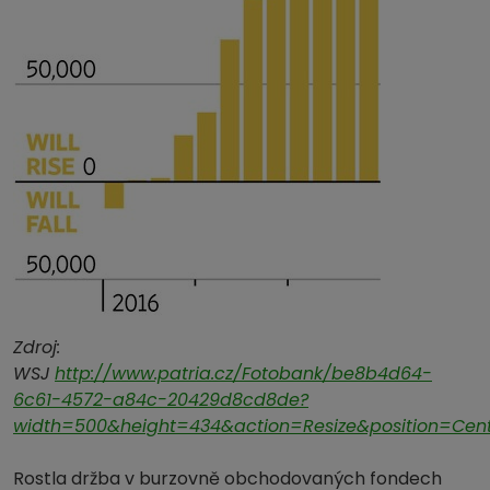
Zdroj:
WSJ
http://www.patria.cz/Fotobank/be8b4d64-
6c61-4572-a84c-20429d8cd8de?
width=500&height=434&action=Resize&position=Cen
Rostla držba v burzovně obchodovaných fondech