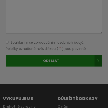
Souhlasím se zpracováním
osobních údajů
.
Souhlasím
se
Položky označené hvězdičkou (
*
) jsou povinné.
zpracováním
osobních
ODESLAT
údajů
.
Formulář
se
nepodařilo
odeslat.
VYKUPUJEME
DŮLEŽITÉ ODKAZY
Druhotné suroviny
O nás