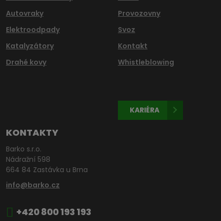
Autovraky
Provozovny
Elektroodpady
Svoz
Katalyzátory
Kontakt
Drahé kovy
Whistleblowing
KARIÉRA
KONTAKTY
Barko s.r.o.
Nádražní 598
664 84 Zastávka u Brna
info@barko.cz
+420 800 193 193