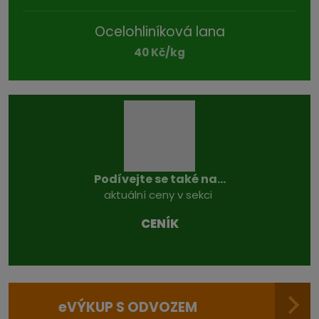
Ocelohliníková lana
40 Kč/kg
Podívejte se také na...
aktuální ceny v sekci
CENÍK
e
VÝKUP S ODVOZEM