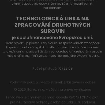
výměně dvou vysokozdvižných vozíků a nahrazení jedním
nakladačem.
TECHNOLOGICKÁ LINKA NA
ZPRACOVÁNÍ DRUHOTNÝCH
SUROVIN
je spolufinancováno Evropskou unií.
Cílem projektu je pořízení linky sloužící ke zpracování elektroodpadu
(zejména z autoprůmyslu) prostřednictvím drcení a třídění s cílem
znovuzískání a navrácení čistých jednodruhových druhotných surovin
(měď a její slitiny, hliník, železo, nerez) do zpětného výrobního cyklu.
Počet přístupů:
10728109
Podmínky použití
|
Mapa stránek
|
Nastavení cookies
© 2026, Barko, s.r.o. - všechna práva vyhrazena
Tento web je chráněn pomocí Google ReCAPTCHA a platí
pro něj
zásady ochrany osobních údajů
a
smluvní