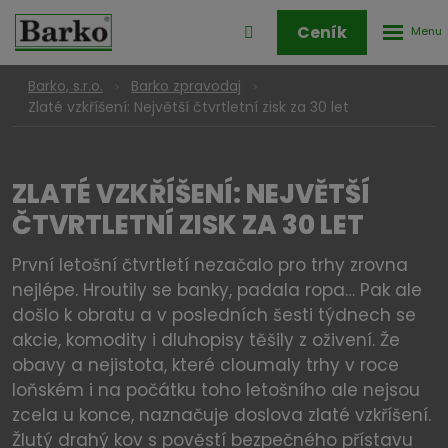
Rozbale
Přihlášení
Ceník
menu
do
klienstké
Barko, s.r.o.
Barko zpravodaj
zóny
Zlaté vzkříšení: Největší čtvrtletní zisk za 30 let
ZLATÉ VZKŘÍŠENÍ: NEJVĚTŠÍ
ČTVRTLETNÍ ZISK ZA 30 LET
První letošní čtvrtletí nezačalo pro trhy zrovna
nejlépe. Hroutily se banky, padala ropa… Pak ale
došlo k obratu a v posledních šesti týdnech se
akcie, komodity i dluhopisy těšily z oživení. Že
obavy a nejistota, které cloumaly trhy v roce
loňském i na počátku toho letošního ale nejsou
zcela u konce, naznačuje doslova zlaté vzkříšení.
Žlutý drahý kov s pověstí bezpečného přístavu