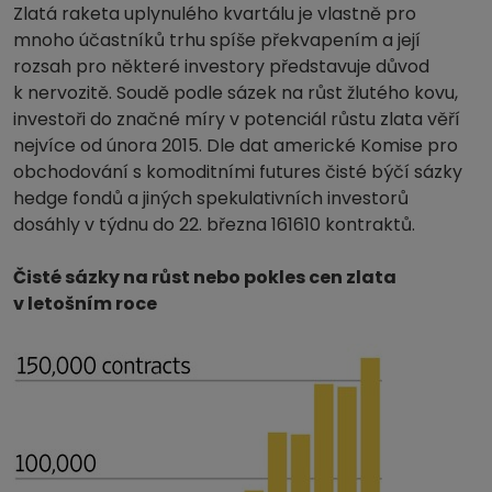
Zlatá raketa uplynulého kvartálu je vlastně pro
mnoho účastníků trhu spíše překvapením a její
rozsah pro některé investory představuje důvod
k nervozitě. Soudě podle sázek na růst žlutého kovu,
investoři do značné míry v potenciál růstu zlata věří
nejvíce od února 2015. Dle dat americké Komise pro
obchodování s komoditními futures čisté býčí sázky
hedge fondů a jiných spekulativních investorů
dosáhly v týdnu do 22. března 161610 kontraktů.
Čisté sázky na růst nebo pokles cen zlata
v letošním roce