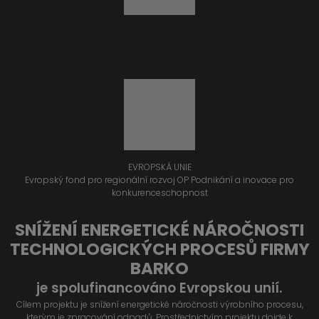
EVROPSKÁ UNIE
Evropský fond pro regionální rozvoj OP Podnikání a inovace pro
konkurenceschopnost
SNÍŽENÍ ENERGETICKÉ NÁROČNOSTI
TECHNOLOGICKÝCH PROCESŮ FIRMY
BARKO
je spolufinancováno Evropskou unií.
Cílem projektu je snížení energetické náročnosti výrobního procesu,
kterým je zpracování odpadů. Prostřednictvím projektu dojde k