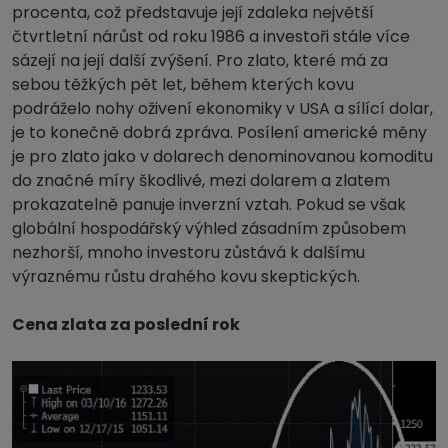
procenta, což představuje její zdaleka největší
čtvrtletní nárůst od roku 1986 a investoři stále více
sázejí na její další zvýšení. Pro zlato, které má za
sebou těžkých pět let, během kterých kovu
podráželo nohy oživení ekonomiky v USA a sílící dolar,
je to konečně dobrá zpráva. Posílení americké měny
je pro zlato jako v dolarech denominovanou komoditu
do značné míry škodlivé, mezi dolarem a zlatem
prokazatelně panuje inverzní vztah. Pokud se však
globální hospodářský výhled zásadním způsobem
nezhorší, mnoho investoru zůstává k dalšímu
výraznému růstu drahého kovu skeptických.
Cena zlata za poslední rok