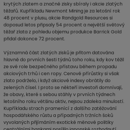
krytých zlatem a značné zisky sbíraly i akcie zlatých
těžařů. Kupříkladu Newmont Mining je za letošní rok
48 procent v plusu, akcie Randgold Resources si
doposud letos připsaly 54 procent a největší světový
těžař zlata z pohledu objemu produkce Barrick Gold
přidal dokonce 72 procent.
Významná část zlatých zisků je přitom datována
hlavně do prvních šesti týdnů toho roku, kdy kov těžil
ze své role bezpečného přístavu během propadu
akciových trhů i cen ropy. Cenové přírůstky si však
zlato podrželo, i když akciové indexy obrátily do
zelených čísel. I proto se někteří investoři domnívají,
že obavy, které s sebou stáhly v prvních týdnech
letošního roku většinu aktiv, nejsou zdaleka minulostí.
Kupříkladu strach pramenící z dalšího zatěžování
hospodářského růstu a případných tržních šoků
vyvolaných přijímáním exotické měnové politiky
centrálními bankami posílilo japonské rozhodnutí