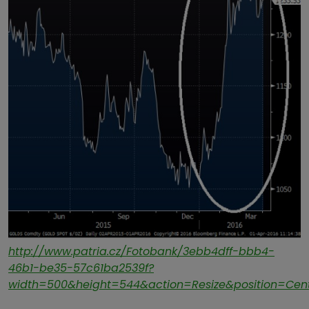
http://www.patria.cz/Fotobank/3ebb4dff-bbb4-
46b1-be35-57c61ba2539f?
width=500&height=544&action=Resize&position=Cen