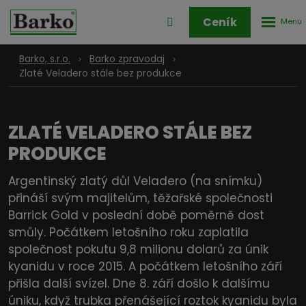
Rozbale
Přihlášení
Ceník
menu
do
klienstké
Barko, s.r.o.
Barko zpravodaj
zóny
Zlaté Veladero stále bez produkce
ZLATÉ VELADERO STÁLE BEZ
PRODUKCE
Argentinský zlatý důl Veladero (na snímku)
přináší svým majitelům, těžařské společnosti
Barrick Gold v poslední době poměrně dost
smůly. Počátkem letošního roku zaplatila
společnost pokutu 9,8 milionu dolarů za únik
kyanidu v roce 2015. A počátkem letošního září
přišla další svízel. Dne 8. září došlo k dalšímu
úniku, když trubka přenášející roztok kyanidu byla