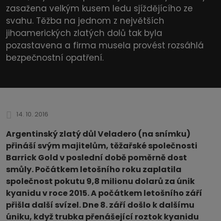
zasažena velkým kusem ledu sjíždějícího ze
svahu. Těžba na jednom z největších
jihoamerických zlatých dolů tak byla
pozastavena a firma musela provést rozsáhlá
bezpečnostní opatření.
14. 10. 2016
Argentinský zlatý důl Veladero (na snímku)
přináší svým majitelům, těžařské společnosti
Barrick Gold v poslední době poměrně dost
smůly. Počátkem letošního roku zaplatila
společnost pokutu 9,8 milionu dolarů za únik
kyanidu v roce 2015. A počátkem letošního září
přišla další svízel. Dne 8. září došlo k dalšímu
úniku, když trubka přenášející roztok kyanidu