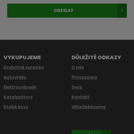
osobních
ODESLAT
údajů
.
Formulář
se
nepodařilo
odeslat.
VYKUPUJEME
DŮLEŽITÉ ODKAZY
Druhotné suroviny
O nás
Autovraky
Provozovny
Elektroodpady
Svoz
Katalyzátory
Kontakt
Drahé kovy
Whistleblowing