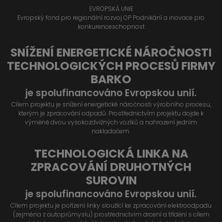
EVROPSKÁ UNIE
Evropský fond pro regionální rozvoj OP Podnikání a inovace pro
konkurenceschopnost
SNÍŽENÍ ENERGETICKÉ NÁROČNOSTI
TECHNOLOGICKÝCH PROCESŮ FIRMY
BARKO
je spolufinancováno Evropskou unií.
Cílem projektu je snížení energetické náročnosti výrobního procesu,
kterým je zpracování odpadů. Prostřednictvím projektu dojde k
výměně dvou vysokozdvižných vozíků a nahrazení jedním
nakladačem.
TECHNOLOGICKÁ LINKA NA
ZPRACOVÁNÍ DRUHOTNÝCH
SUROVIN
je spolufinancováno Evropskou unií.
Cílem projektu je pořízení linky sloužící ke zpracování elektroodpadu
(zejména z autoprůmyslu) prostřednictvím drcení a třídění s cílem