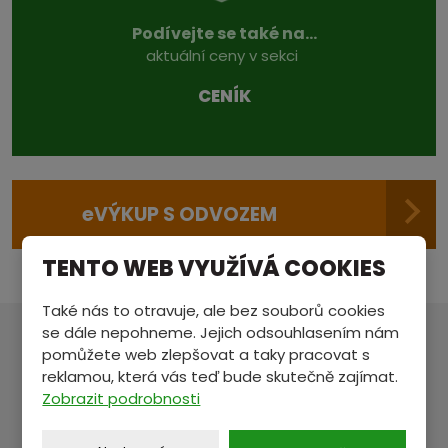
Podívejte se také na...
aktuální ceny v sekci
CENÍK
e
VÝKUP S ODVOZEM
TENTO WEB VYUŽÍVÁ COOKIES
Také nás to otravuje, ale bez souborů cookies
se dále nepohneme. Jejich odsouhlasením nám
pomůžete web zlepšovat a taky pracovat s
MÁTE NĚCO NA SRDCI?
reklamou, která vás teď bude skutečně zajímat.
Pošlete nám zprávu a my se vám ozveme.
Zobrazit podrobnosti