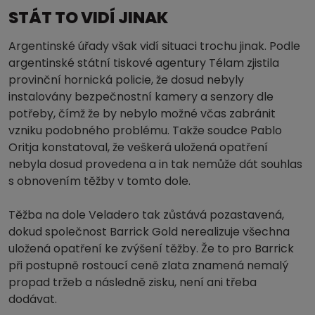
STÁT TO VIDÍ JINAK
Argentinské úřady však vidí situaci trochu jinak. Podle
argentinské státní tiskové agentury Télam zjistila
provinční hornická policie, že dosud nebyly
instalovány bezpečnostní kamery a senzory dle
potřeby, čímž že by nebylo možné včas zabránit
vzniku podobného problému. Takže soudce Pablo
Oritja konstatoval, že veškerá uložená opatření
nebyla dosud provedena a in tak nemůže dát souhlas
s obnovením těžby v tomto dole.
Těžba na dole Veladero tak zůstává pozastavená,
dokud společnost Barrick Gold nerealizuje všechna
uložená opatření ke zvýšení těžby. Že to pro Barrick
při postupně rostoucí ceně zlata znamená nemalý
propad tržeb a následně zisku, není ani třeba
dodávat.